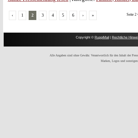
Seite 2
‹
1
2
3
4
5
6
›
»
Copyright ©
RuppiMail
|
Rechtliche Hinwe
Alle Angaben sind ohne Gewähr. Verantwortlich für den Inhalt der Presse
Marken, Logos und sonstigen 