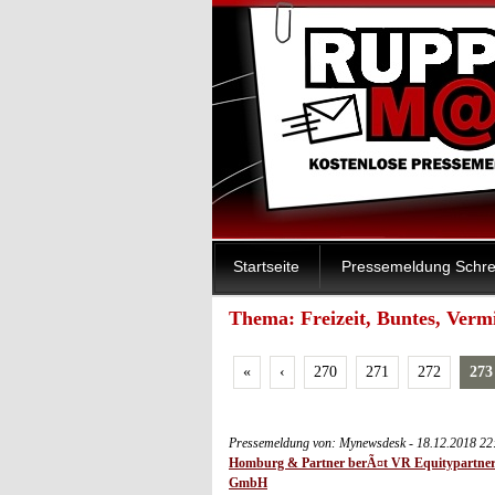
Startseite
Pressemeldung Schre
Thema: Freizeit, Buntes, Vermi
«
‹
270
271
272
273
Pressemeldung von: Mynewsdesk - 18.12.2018 22
Homburg & Partner berÃ¤t VR Equitypartner
GmbH