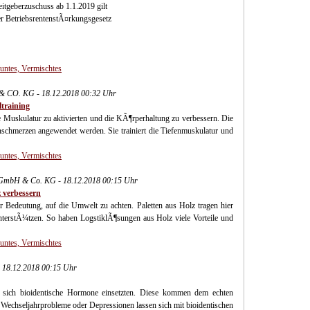
eitgeberzuschuss ab 1.1.2019 gilt
er BetriebsrentenstÃ¤rkungsgesetz
Buntes, Vermischtes
& CO. KG - 18.12.2018 00:32 Uhr
ltraining
ie Muskulatur zu aktivierten und die KÃ¶rperhaltung zu verbessern. Die
schmerzen angewendet werden. Sie trainiert die Tiefenmuskulatur und
Buntes, Vermischtes
 GmbH & Co. KG - 18.12.2018 00:15 Uhr
z verbessern
r Bedeutung, auf die Umwelt zu achten. Paletten aus Holz tragen hier
unterstÃ¼tzen. So haben LogstiklÃ¶sungen aus Holz viele Vorteile und
Buntes, Vermischtes
- 18.12.2018 00:15 Uhr
 sich bioidentische Hormone einsetzten. Diese kommen dem echten
. Wechseljahrprobleme oder Depressionen lassen sich mit bioidentischen