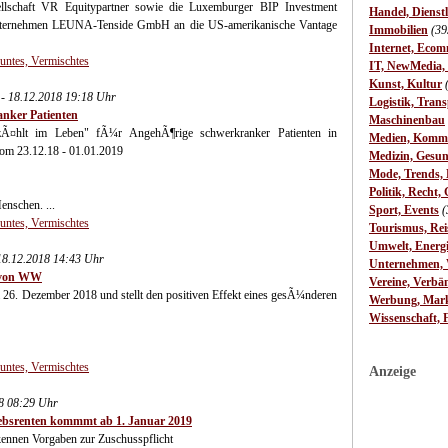
ellschaft VR Equitypartner sowie die Luxemburger BIP Investment
Handel, Dienst
ounternehmen LEUNA-Tenside GmbH an die US-amerikanische Vantage
Immobilien
(39
Internet, Ecom
Buntes, Vermischtes
IT, NewMedia,
Kunst, Kultur
 - 18.12.2018 19:18 Uhr
Logistik, Trans
anker Patienten
Maschinenbau
 zÃ¤hlt im Leben" fÃ¼r AngehÃ¶rige schwerkranker Patienten in
Medien, Komm
vom 23.12.18 - 01.01.2019
Medizin, Gesun
Mode, Trends, L
Politik, Recht, 
enschen. ...
Sport, Events
(
Buntes, Vermischtes
Tourismus, Rei
Umwelt, Energ
8.12.2018 14:43 Uhr
Unternehmen, W
r von WW
Vereine, Verbä
 26. Dezember 2018 und stellt den positiven Effekt eines gesÃ¼nderen
Werbung, Mark
Wissenschaft, 
Buntes, Vermischtes
Anzeige
8 08:29 Uhr
riebsrenten kommmt ab 1. Januar 2019
ennen Vorgaben zur Zuschusspflicht