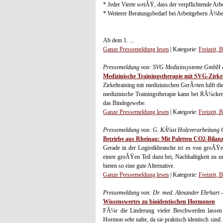
* Jeder Vierte weiÃŸ, dass der verpflichtende Arb
* Weiterer Beratungsbedarf bei Arbeitgebern Ã¼b
Ab dem 1. ...
Ganze Pressemeldung lesen
| Kategorie:
Freizeit, 
Pressemeldung von: SVG Medizinsysteme GmbH 
Medizinische Trainingstherapie mit SVG-Zirke
Zirkeltraining mit medizinischen GerÃ¤ten hilft d
medizinische Trainingstherapie kann bei RÃ¼cken
das Bindegewebe.
Ganze Pressemeldung lesen
| Kategorie:
Freizeit, 
Pressemeldung von: G. KÃ¼st Holzverarbeitung
Betriebe aus Rheinau: Mit Paletten CO2-Bilan
Gerade in der Logistikbranche ist es von groÃŸe
einen groÃŸen Teil dazu bei, Nachhaltigkeit zu 
bieten so eine gute Alternative.
Ganze Pressemeldung lesen
| Kategorie:
Freizeit, 
Pressemeldung von: Dr. med. Alexander Ehrhart 
Wissenswertes zu bioidentischen Hormonen
FÃ¼r die Linderung vieler Beschwerden lassen
Hormon sehr nahe, da sie praktisch identisch sind