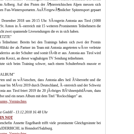
m Arlberg. Auf den Pisten der Ã¶sterreichischen Alpen messen sich
en Fun-Wintersportarten. AuÃŸergewÃ¶hnlicher Spitzensport gepaart
 Dezember 2018 um 20:15 Uhr. SÃ¤ngerin Antonia aus Tirol (1000
St. Anton in Ã–sterreich mit 15 weiteren Prominenten Teilnehmern die
cht zwei spannende Livesendungen die es in sich haben.
ETZTE"
 Teilnehmer. Bereits bei den Trainings haben sich zwei der Promis
lski der als Partner im Team mit Antonia angetreten wÃ¤re verletzte
derriss an der Schulter und somit fÃ¤llt er aus. Antonia aus Tirol wird
in Kesici, an dieser waghalsigen TV Sendung teilnehmen.
etzte sich beim Training schwer, nach einem Schulterbruch musste er
 ALBUM"
rten und zu wÃ¼nschen, dass Antonia alles heil Ã¼bersteht und die
nuar bis MÃ¤rz 2019 durch Deutschland, Ã–sterreich und der Schweiz
ntonia aus Tirol feiert 2019 ihr 20 jÃ¤hriges BÃ¼hnenjubilÃ¤um, dazu
bst und ein neues Album mit dem Titel "Rockschlager" an.
Buntes, Vermischtes
te GmbH - 13.12.2018 16:48 Uhr
IN NOT
hefin Annette Engelhardt trifft viele prominente Gleichgesinnte bei
 AIDERBICHL in Henndorf/Salzburg.
Buntes, Vermischtes