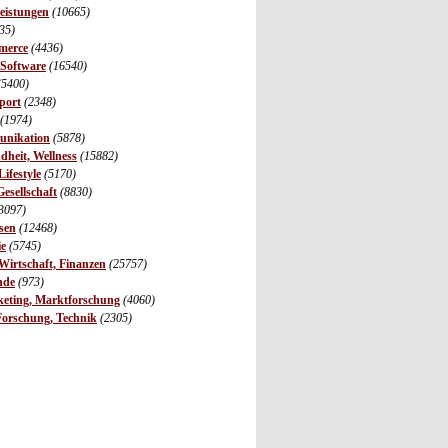
leistungen
(10665)
35)
merce
(4436)
 Software
(16540)
(5400)
port
(2348)
(1974)
unikation
(5878)
dheit, Wellness
(15882)
ifestyle
(5170)
Gesellschaft
(8830)
3097)
sen
(12468)
ie
(5745)
irtschaft, Finanzen
(25757)
nde
(973)
eting, Marktforschung
(4060)
Forschung, Technik
(2305)