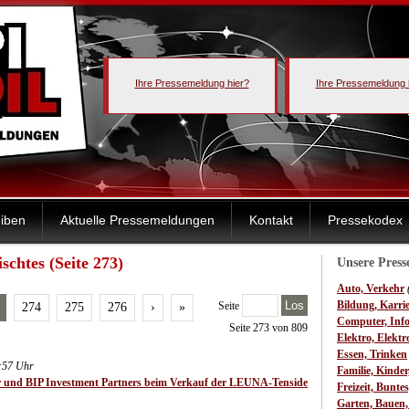
Ihre Pressemeldung hier?
Ihre Pressemeldung 
iben
Aktuelle Pressemeldungen
Kontakt
Pressekodex
schtes (Seite 273)
Unsere Pres
Auto, Verkehr
Los
Bildung, Karri
Seite
274
275
276
›
»
Computer, Inf
Seite 273 von 809
Elektro, Elektr
Essen, Trinken
:57 Uhr
Familie, Kinde
 und BIP Investment Partners beim Verkauf der LEUNA-Tenside
Freizeit, Bunte
Garten, Bauen