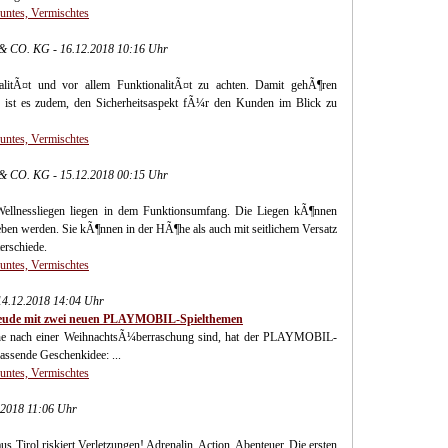
Buntes, Vermischtes
& CO. KG - 16.12.2018 10:16 Uhr
ualitÃ¤t und vor allem FunktionalitÃ¤t zu achten. Damit gehÃ¶ren
ig ist es zudem, den Sicherheitsaspekt fÃ¼r den Kunden im Blick zu
Buntes, Vermischtes
& CO. KG - 15.12.2018 00:15 Uhr
ellnessliegen liegen in dem Funktionsumfang. Die Liegen kÃ¶nnen
eben werden. Sie kÃ¶nnen in der HÃ¶he als auch mit seitlichem Versatz
erschiede.
Buntes, Vermischtes
4.12.2018 14:04 Uhr
freude mit zwei neuen PLAYMOBIL-Spielthemen
he nach einer WeihnachtsÃ¼berraschung sind, hat der PLAYMOBIL-
assende Geschenkidee: ...
Buntes, Vermischtes
.2018 11:06 Uhr
Tirol riskiert Verletzungen! Adrenalin. Action. Abenteuer. Die ersten