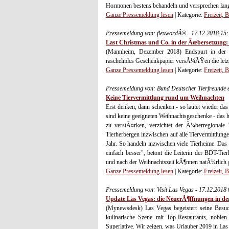
Hormonen bestens behandeln und versprechen lang
Ganze Pressemeldung lesen
| Kategorie:
Freizeit, 
Pressemeldung von: flexwordÂ® - 17.12.2018 15
Last Christmas und Co. in der Ãœbersetzung:
(Mannheim, Dezember 2018) Endspurt in der Vo
raschelndes Geschenkpapier versÃ¼ÃŸen die letzte
Ganze Pressemeldung lesen
| Kategorie:
Freizeit, 
Pressemeldung von: Bund Deutscher Tierfreunde e
Keine Tiervermittlung rund um Weihnachten
Erst denken, dann schenken - so lautet wieder da
sind keine geeigneten Weihnachtsgeschenke - das 
zu verstÃ¤rken, verzichtet der Ã¼berregionale
Tierherbergen inzwischen auf alle Tiervermittlun
Jahr. So handeln inzwischen viele Tierheime. Da
einfach besser", betont die Leiterin der BDT-Ti
und nach der Weihnachtszeit kÃ¶nnen natÃ¼rlich g
Ganze Pressemeldung lesen
| Kategorie:
Freizeit, 
Pressemeldung von: Visit Las Vegas - 17.12.2018
Update Las Vegas: die NeuerÃ¶ffnungen in der
(Mynewsdesk) Las Vegas begeistert seine Besuc
kulinarische Szene mit Top-Restaurants, noblen 
Superlative. Wir zeigen, was Urlauber 2019 in Las