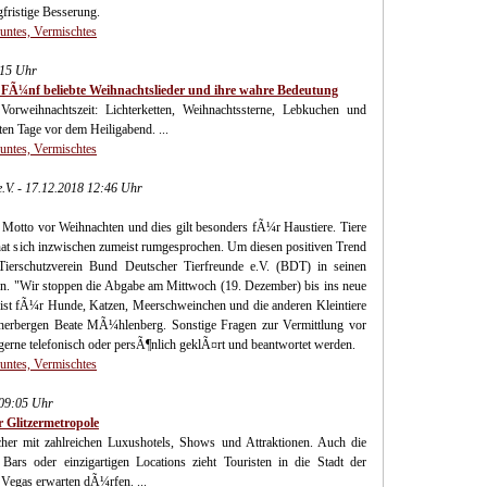
fristige Besserung.
Buntes, Vermischtes
:15 Uhr
 FÃ¼nf beliebte Weihnachtslieder und ihre wahre Bedeutung
rweihnachtszeit: Lichterketten, Weihnachtssterne, Lebkuchen und
n Tage vor dem Heiligabend. ...
Buntes, Vermischtes
.V. - 17.12.2018 12:46 Uhr
s Motto vor Weihnachten und dies gilt besonders fÃ¼r Haustiere. Tiere
hat sich inzwischen zumeist rumgesprochen. Um diesen positiven Trend
 Tierschutzverein Bund Deutscher Tierfreunde e.V. (BDT) in seinen
gen. "Wir stoppen die Abgabe am Mittwoch (19. Dezember) bis ins neue
s ist fÃ¼r Hunde, Katzen, Meerschweinchen und die anderen Kleintiere
erherbergen Beate MÃ¼hlenberg. Sonstige Fragen zur Vermittlung vor
erne telefonisch oder persÃ¶nlich geklÃ¤rt und beantwortet werden.
Buntes, Vermischtes
 09:05 Uhr
 Glitzermetropole
her mit zahlreichen Luxushotels, Shows und Attraktionen. Auch die
Bars oder einzigartigen Locations zieht Touristen in die Stadt der
 Vegas erwarten dÃ¼rfen. ...