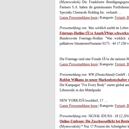
(Mynewsdesk) Die Frankfurter Beteiligungsges
Partners S.A. haben ihr gemeinsames Portfoli
Specialty Chemicals Holding Inc. verkauft. ...
Ganze Pressemeldung lesen
| Kategorie:
Freizeit, 
Pressemeldung von: Was wirklich zaehlt im Leben
Feiertags-Hotline fÃ¼r AngehÃ¶rige schwerkr
Bundesweite Feiertags-Hotline "Was wirklich
palliativen SituationenNummer 0175 - 44 17 230 
Die Feiertage sind eine Freude fÃ¼r die meisten M
Ganze Pressemeldung lesen
| Kategorie:
Freizeit, 
Pressemeldung von: WW (Deutschland) GmbH - 1
Robbie Williams ist neuer Markenbotschafte
Die Kampagne "For Every Body" startet global am
Lebensstils in den Mittelpunkt
NEW YORK/DÃ¼sseldorf, 17. ...
Ganze Pressemeldung lesen
| Kategorie:
Freizeit, 
Pressemeldung von: SIGNAL IDUNA - 18.12.201
Online-Umfrage: Die Zuschusspflicht bei Bet
(Mynewsdesk) * Nur 17 Prozent der Arbeitgeber k