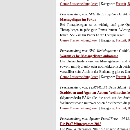
Ganze Pressemeldung lesen
| Kategorie:
Freizeit, 
Pressemeldung von: SVG Medizinsysteme GmbH 
Massageliegen im Fokus
Bei Therapieliegen ist es wichtig, auf gute Q
Therapiliegen in jede gute Praxis hinein. Wicht
haben. SVG ist Ihr Parter fÃ¼r Therapieliegen.
Ganze Pressemeldung lesen
| Kategorie:
Freizeit, 
Pressemeldung von: SVG Medizinsysteme GmbH 
Worauf es bei Massageliegen ankommt
Die Unterschiede zwischen Massageliegen und W
sowohl mit Hydraulik oder auch elektronisch betri
verstellbar sein. Auch in der Bedienung gibt es Unt
Ganze Pressemeldung lesen
| Kategorie:
Freizeit, 
Pressemeldung von: PLAYMOBIL Deutschland - 1
Stadtleben und Agenten-Action: Weihnachts
(Mynewsdesk) FÃ¼r alle, die noch auf der Suc
Weihnachtsmann mit zwei neuen Spielthemen die p
Ganze Pressemeldung lesen
| Kategorie:
Freizeit, 
Pressemeldung von: Agentur Press2Press - 14.12
Die Pro7 Wintergames 2018
Die Pro7 Wintergames 2018! SÃ¤ngerin Antonia aus 