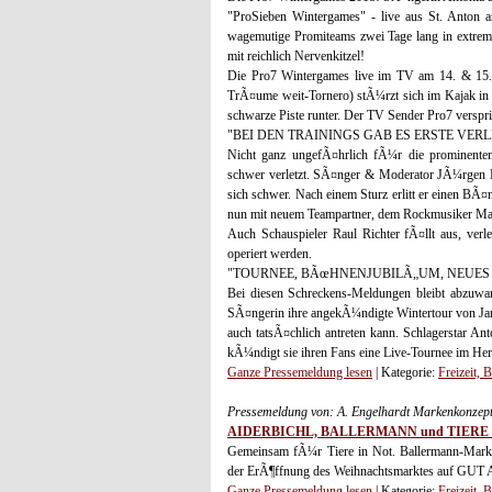
"ProSieben Wintergames" - live aus St. Anton a
wagemutige Promiteams zwei Tage lang in extrem
mit reichlich Nervenkitzel!
Die Pro7 Wintergames live im TV am 14. & 15.
TrÃ¤ume weit-Tornero) stÃ¼rzt sich im Kajak in 
schwarze Piste runter. Der TV Sender Pro7 verspri
"BEI DEN TRAININGS GAB ES ERSTE VERL
Nicht ganz ungefÃ¤hrlich fÃ¼r die prominenten
schwer verletzt. SÃ¤nger & Moderator JÃ¼rgen Mi
sich schwer. Nach einem Sturz erlitt er einen BÃ¤n
nun mit neuem Teampartner, dem Rockmusiker Mart
Auch Schauspieler Raul Richter fÃ¤llt aus, verl
operiert werden.
"TOURNEE, BÃœHNENJUBILÃ„UM, NEUES
Bei diesen Schreckens-Meldungen bleibt abzuwa
SÃ¤ngerin ihre angekÃ¼ndigte Wintertour von Ja
auch tatsÃ¤chlich antreten kann. Schlagerstar A
kÃ¼ndigt sie ihren Fans eine Live-Tournee im Her
Ganze Pressemeldung lesen
| Kategorie:
Freizeit, 
Pressemeldung von: A. Engelhardt Markenkonzep
AIDERBICHL, BALLERMANN und TIERE 
Gemeinsam fÃ¼r Tiere in Not. Ballermann-Markenc
der ErÃ¶ffnung des Weihnachtsmarktes auf GUT
Ganze Pressemeldung lesen
| Kategorie:
Freizeit, 