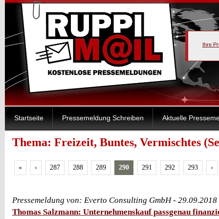
Ihre P
Startseite
Pressemeldung Schreiben
Aktuelle Pressem
Thema: Freizeit, Buntes, Vermischtes (Se
«
‹
287
288
289
290
291
292
293
›
Pressemeldung von: Everto Consulting GmbH - 29.09.2018
Thomas Salzmann: Unternehmenskauf passgenau finanzi