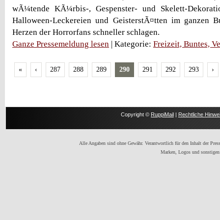
wÃ¼tende KÃ¼rbis-, Gespenster- und Skelett-Dekorati
Halloween-Leckereien und GeisterstÃ¤tten im ganzen Bu
Herzen der Horrorfans schneller schlagen.
Ganze Pressemeldung lesen
| Kategorie:
Freizeit, Buntes, V
«
‹
287
288
289
290
291
292
293
›
Copyright ©
RuppiMail
|
Rechtliche Hinwe
Alle Angaben sind ohne Gewähr. Verantwortlich für den Inhalt der Presse
Marken, Logos und sonstigen 