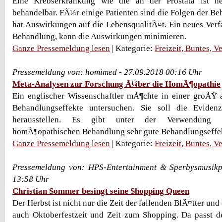
Eine Krebserkrankung wie die an der Prostata ist he
behandelbar. FÃ¼r einige Patienten sind die Folgen der Be
hat Auswirkungen auf die LebensqualitÃ¤t. Ein neues Ver
Behandlung, kann die Auswirkungen minimieren.
Ganze Pressemeldung lesen
| Kategorie:
Freizeit, Buntes, V
Pressemeldung von: homimed - 27.09.2018 00:16 Uhr
Meta-Analysen zur Forschung Ã¼ber die HomÃ¶opathie
Ein englischer Wissenschaftler mÃ¶chte in einer groÃŸ 
Behandlungseffekte untersuchen. Sie soll die Evide
herausstellen. Es gibt unter der Verwendung e
homÃ¶opathischen Behandlung sehr gute Behandlungseffe
Ganze Pressemeldung lesen
| Kategorie:
Freizeit, Buntes, V
Pressemeldung von: HPS-Entertainment & Sperbysmusikp
13:58 Uhr
Christian Sommer besingt seine Shopping Queen
Der Herbst ist nicht nur die Zeit der fallenden BlÃ¤tter und
auch Oktoberfestzeit und Zeit zum Shopping. Da passt d