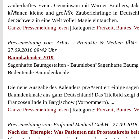
zauberhaftes Event. Gemeinsam mit Warner Brothers, Ja
kÃ¶nnen kleine und groÃŸe Zauberlehrlinge in Deutschl
der Schweiz in eine Welt voller Magie eintauchen.
Ganze Pressemeldung lesen
| Kategorie:
Freizeit, Buntes, V
Pressemeldung von: Arbus - Produkte & Medien fÃ¼r
27.09.2018 09:42 Uhr
Baumkalender 2019
Sagenhafte Baumgestalten - Baumleben"Sagenhafte Baumge
Bedeutende Baumdenkmale
Die neue Ausgabe des Kalenders prÃ¤sentiert einige sage
Baumdenkmale aus ganz Deutschland! Das Titelbild zeigt di
Franzosenlinde in Bargischow (Vorpommern). ...
Ganze Pressemeldung lesen
| Kategorie:
Freizeit, Buntes, V
Pressemeldung von: Profound Medical GmbH - 27.09.2018
Nach der Therapie: Was Patienten mit Prostatakrebs bel