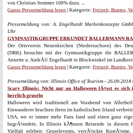
von Christian Sommer 100% dazu. ...
Ganze Pressemeldung lesen
| Kategorie:
Freizeit, Buntes, V
Pressemeldung von: A. Engelhardt Markenkonzepte Gmb
Uhr
GYMNASTIKGRUPPE ERKUNDET BALLERMANN R
Der Ortsverein Neuenkirchen (Niedersachsen) des Deu
(DRK) besuchte mit der Gymnastikgruppe die BAL
Annette u. AndrÃ© Engelhardt in Blockwinkel im Landkrei
Ganze Pressemeldung lesen
| Kategorie:
Freizeit, Buntes, V
Pressemeldung von: Illinois Office of Tourism - 26.09.2018
Scary Illinois: Nicht nur an Halloween lÃ¤sst es sich
herrlich gruseln
Halloween wird traditionell am Vorabend von Allerheili
Einwanderer brachten ihren im katholischen Irland verbreit
USA, wo er immer mehr Fans fand und einen ganz eige
begrÃ¼ndete. In Illinois kÃ¶nnen Reisende in diesem H
Vielfalt erleben: Gruselevents, verrÃ¼ckte KostÃ¼me