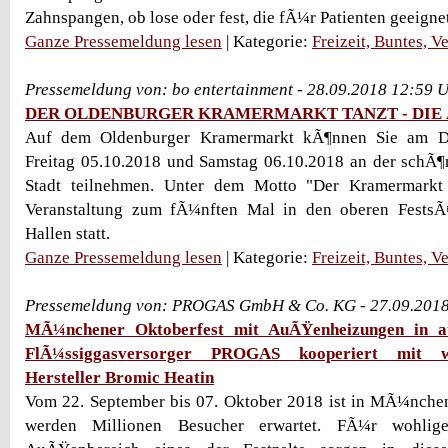
Zahnspangen, ob lose oder fest, die fÃ¼r Patienten geeignet
Ganze Pressemeldung lesen
| Kategorie:
Freizeit, Buntes, V
Pressemeldung von: bo entertainment - 28.09.2018 12:59 
DER OLDENBURGER KRAMERMARKT TANZT - DIE 
Auf dem Oldenburger Kramermarkt kÃ¶nnen Sie am Di
Freitag 05.10.2018 und Samstag 06.10.2018 an der schÃ¶
Stadt teilnehmen. Unter dem Motto "Der Kramermarkt
Veranstaltung zum fÃ¼nften Mal in den oberen FestsÃ
Hallen statt.
Ganze Pressemeldung lesen
| Kategorie:
Freizeit, Buntes, V
Pressemeldung von: PROGAS GmbH & Co. KG - 27.09.2018
MÃ¼nchener Oktoberfest mit AuÃŸenheizungen in at
FlÃ¼ssiggasversorger PROGAS kooperiert mit w
Hersteller Bromic Heatin
Vom 22. September bis 07. Oktober 2018 ist in MÃ¼nchen
werden Millionen Besucher erwartet. FÃ¼r wohl