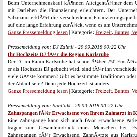
Beim Unternehmenskauf kÃ¶nnen AlteigentÃ¼mer dem 
mit Darlehen die Finanzierung erleichtern. Der Untern
Salzmann erklÃ¤rt die verschiedenen Finanzierungsquelle
auf eine lange Erfahrung zurÃ¼ck, wenn es um Unternehme
Ganze Pressemeldung lesen
| Kategorie:
Freizeit, Buntes, V
Pressemeldung von: DJ Zalmii - 29.09.2018 00:22 Uhr
Ihr Hochzeits DJ fÃ¼r die Region Karlsruhe
Der DJ im Raum Karlsruhe hat schon Ã¼ber 250 EinsÃ¤t
er als Hochzeits DJ gebucht wird, sind fÃ¼r ihn verschied
viele GÃ¤ste kommen? Gibt es bestimmte Traditionen ode
der Ablauf sein? Denn jede Hochzeit ist anders.
Ganze Pressemeldung lesen
| Kategorie:
Freizeit, Buntes, V
Pressemeldung von: Sanitalk - 29.09.2018 00:22 Uhr
Zahnspangen fÃ¼r Erwachsene von Ihrem Zahnarzt in K
Eine Zahnspange kann sich auch fÃ¼r Erwachsene Pati
tragen zum Gesamteindruck eines Menschen bei. Es 
Zahnspangen fÃ¼r Erwachsene. ZahnÃ¤rzte aus Karlsru