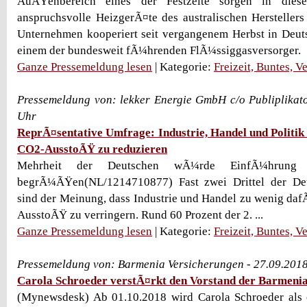
AuÃŸenbereich eines der Festzelte sorgen in diese
anspruchsvolle HeizgerÃ¤te des australischen Hersteller
Unternehmen kooperiert seit vergangenem Herbst in Deu
einem der bundesweit fÃ¼hrenden FlÃ¼ssiggasversorger.
Ganze Pressemeldung lesen
| Kategorie:
Freizeit, Buntes, V
Pressemeldung von: lekker Energie GmbH c/o Publiplikat
Uhr
ReprÃ¤sentative Umfrage: Industrie, Handel und Politik
CO2-AusstoÃŸ zu reduzieren
Mehrheit der Deutschen wÃ¼rde EinfÃ¼hrung e
begrÃ¼ÃŸen(NL/1214710877) Fast zwei Drittel der Deu
sind der Meinung, dass Industrie und Handel zu wenig da
AusstoÃŸ zu verringern. Rund 60 Prozent der 2. ...
Ganze Pressemeldung lesen
| Kategorie:
Freizeit, Buntes, V
Pressemeldung von: Barmenia Versicherungen - 27.09.201
Carola Schroeder verstÃ¤rkt den Vorstand der Barmeni
(Mynewsdesk) Ab 01.10.2018 wird Carola Schroeder als o