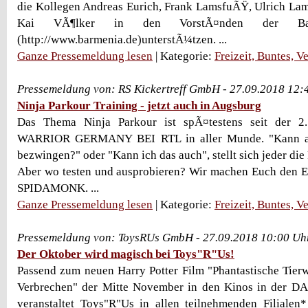
die Kollegen Andreas Eurich, Frank LamsfuÃŸ, Ulrich Lam
Kai VÃ¶lker in den VorstÃ¤nden der Barme
(http://www.barmenia.de)unterstÃ¼tzen. ...
Ganze Pressemeldung lesen
| Kategorie:
Freizeit, Buntes, V
Pressemeldung von: RS Kickertreff GmbH - 27.09.2018 12:
Ninja Parkour Training - jetzt auch in Augsburg
Das Thema Ninja Parkour ist spÃ¤testens seit der 2
WARRIOR GERMANY BEI RTL in aller Munde. "Kann au
bezwingen?" oder "Kann ich das auch", stellt sich jeder die
Aber wo testen und ausprobieren? Wir machen Euch den Ei
SPIDAMONK. ...
Ganze Pressemeldung lesen
| Kategorie:
Freizeit, Buntes, V
Pressemeldung von: ToysRUs GmbH - 27.09.2018 10:00 Uh
Der Oktober wird magisch bei Toys"R"Us!
Passend zum neuen Harry Potter Film "Phantastische Tier
Verbrechen" der Mitte November in den Kinos in der DA
veranstaltet Toys"R"Us in allen teilnehmenden Filialen