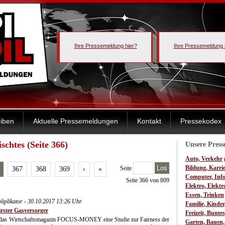
Ihre Pressemeldung hier?
Ihre Pressemeldung 
iben
Aktuelle Pressemeldungen
Kontakt
Pressekodex
schtes (Seite 366)
Unsere Pres
Auto, Verkehr
Los
Bildung, Karri
Seite
367
368
369
›
»
Computer, Inf
Seite 366 von 809
Elektro, Elektr
Essen, Trinken
iplikator - 30.10.2017 13:26 Uhr
Familie, Kinde
irster Gasversorger
Freizeit, Bunte
 das Wirtschaftsmagazin FOCUS-MONEY eine Studie zur Fairness der
Garten, Bauen