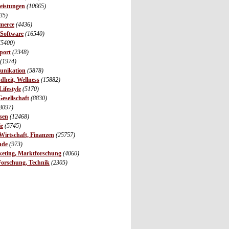
leistungen
(10665)
35)
merce
(4436)
 Software
(16540)
(5400)
port
(2348)
(1974)
unikation
(5878)
dheit, Wellness
(15882)
ifestyle
(5170)
Gesellschaft
(8830)
3097)
sen
(12468)
ie
(5745)
irtschaft, Finanzen
(25757)
nde
(973)
eting, Marktforschung
(4060)
Forschung, Technik
(2305)