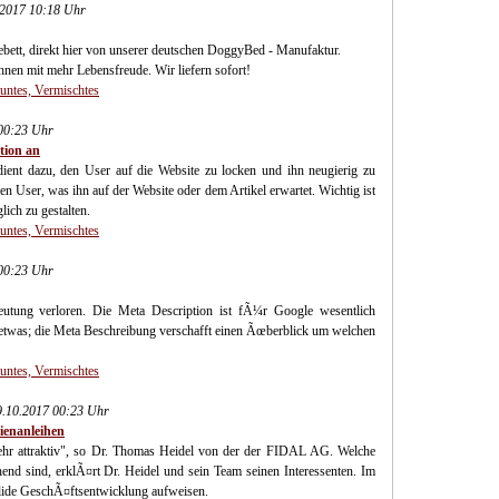
.2017 10:18 Uhr
bett, direkt hier von unserer deutschen DoggyBed - Manufaktur.
nen mit mehr Lebensfreude. Wir liefern sofort!
Buntes, Vermischtes
00:23 Uhr
tion an
ient dazu, den User auf die Website zu locken und ihn neugierig zu
n User, was ihn auf der Website oder dem Artikel erwartet. Wichtig ist
ich zu gestalten.
Buntes, Vermischtes
00:23 Uhr
utung verloren. Die Meta Description ist fÃ¼r Google wesentlich
 etwas; die Meta Beschreibung verschafft einen Ãœberblick um welchen
Buntes, Vermischtes
29.10.2017 00:23 Uhr
ienanleihen
sehr attraktiv", so Dr. Thomas Heidel von der der FIDAL AG. Welche
end sind, erklÃ¤rt Dr. Heidel und sein Team seinen Interessenten. Im
olide GeschÃ¤ftsentwicklung aufweisen.