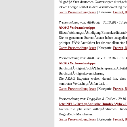
30 grÃ¶ÃŸten deutschen Gasversorger durchgefÃ
lekker Energie GmbH in der Gesamtbewertung die B
Ganze Pressemeldung lesen
| Kategorie:
Freizeit, 
Pressemeldung von: ARAG SE - 30.10.2017 13:2
ARAG Verbrauchertipps
Blitzer/WohnungskÃ¼ndigung/FirmenkreditkarteHig
Die so genannten StarenkÃ¤sten haben ausgedient.
geknipst. FÃ¼r Autofahrer hat das vor allem eine K
Ganze Pressemeldung lesen
| Kategorie:
Freizeit, 
Pressemeldung von: ARAG SE - 30.10.2017 13:0
ARAG Verbrauchertipps
BerufsunfÃ¤higkeit/SchÃ¶nheitsreparatu
BerufsunfÃ¤higkeitsversicherung
Die ARAG Experten weisen darauf hin, dass e
konkreten Verdacht prÃ¼fen darf, ...
Ganze Pressemeldung lesen
| Kategorie:
Freizeit, 
Pressemeldung von: DoggyBed & CatBed - 29.10
Jetzt NEU - OrthopÃ¤dische HundekÃ¶rbe - E
Kaufen Sie jetzt einen orthopÃ¤dischen Hunde
DoggyBed - Manufaktur.
Ganze Pressemeldung lesen
| Kategorie:
Freizeit, 