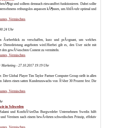
enÃ¶tigt und solltem demnach einwandfrei funktionieren. Dabei sollte
Unternehmens reibungslos anpassen kÃ¶nnen, um AblÃ¤ufe optimal und
Buntes, Vermischtes
00:24 Uhr
nen Ãœberblick zu verschaffen, kurz und prÃ¤gnant, um welches
Dienstleistung angeboten wird.Hierbei gilt es, den User nicht mit
t den gewÃ¼nschten Content zu vermitteln.
Buntes, Vermischtes
 Marketing - 27.10.2017 19:19 Uhr
. Der Global Player Tim Taylor Partner Computer Group stellt in allen
 Jahres einen satten Kundenzuwachs von Ã¼ber 30 Prozent fest. Die
Buntes, Vermischtes
hr
wie in Schweden
 Salami und KonfitÃ¼reDas Burgwedeler Unternehmen Swedix hilft
 und Vereinen nach einem bewÃ¤hrten schwedischen Prinzip, effektiv
Buntes, Vermischtes