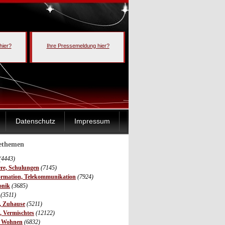
hier?
Ihre Pressemeldung hier?
Datenschutz
Impressum
sethemen
(4443)
ere, Schulungen
(7145)
ormation, Telekommunikation
(7924)
onik
(3685)
(3511)
r, Zuhause
(5211)
s, Vermischtes
(12122)
, Wohnen
(6832)