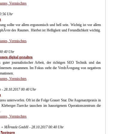
Buntes, Vermischtes
00:56 Uhr
t
 sollte vor allem ergonomisch und hell sein. Wichtig ist vor allem
hÃ¤re des Raumes. Hierbei ist Helligkeit und Freundlichkeit wichtig.
Buntes, Vermischtes
00:40 Uhr
en digital gestalten
 guter journalistischer Arbeit, der richtigen SEO Technik und das
Internets zusammen. Im Fokus steht die VerdrÃ¤ngung von negativen
rmationen.
Buntes, Vermischtes
 - 28.10.2017 00:40 Uhr
n
ss unterworfen. Oft ist die Folge Grauer Star. Die Augenarztpraxis in
. Kleberger-Tuercke tauschen im hauseigenem Operationszentrum die
.
Buntes, Vermischtes
 + MÃ¤ntele GmbH - 28.10.2017 00:40 Uhr
Ã¶ppingen