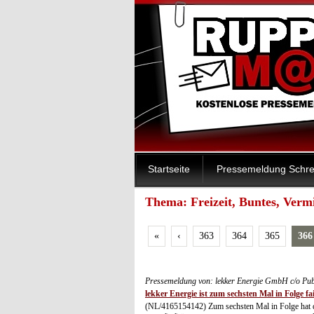
Startseite
Pressemeldung Schre
Thema: Freizeit, Buntes, Vermi
«
‹
363
364
365
366
Pressemeldung von: lekker Energie GmbH c/o Publ
lekker Energie ist zum sechsten Mal in Folge fa
(NL/4165154142) Zum sechsten Mal in Folge hat