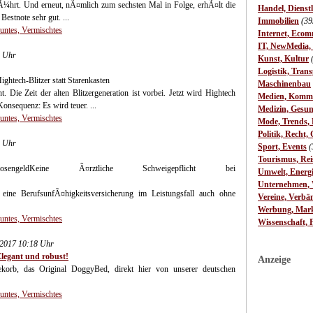
¼hrt. Und erneut, nÃ¤mlich zum sechsten Mal in Folge, erhÃ¤lt die
Handel, Dienst
estnote sehr gut. ...
Immobilien
(39
Buntes, Vermischtes
Internet, Ecom
IT, NewMedia,
6 Uhr
Kunst, Kultur
Logistik, Trans
htech-Blitzer statt Starenkasten
Maschinenbau
 Die Zeit der alten Blitzergeneration ist vorbei. Jetzt wird Hightech
Medien, Komm
onsequenz: Es wird teuer. ...
Medizin, Gesun
Buntes, Vermischtes
Mode, Trends, L
Politik, Recht, 
3 Uhr
Sport, Events
(
Tourismus, Rei
r/ArbeitslosengeldKeine Ã¤rztliche Schweigepflicht bei
Umwelt, Energ
Unternehmen, W
ine BerufsunfÃ¤higkeitsversicherung im Leistungsfall auch ohne
Vereine, Verbä
Werbung, Mark
Buntes, Vermischtes
Wissenschaft, 
.2017 10:18 Uhr
legant und robust!
Anzeige
korb, das Original DoggyBed, direkt hier von unserer deutschen
Buntes, Vermischtes