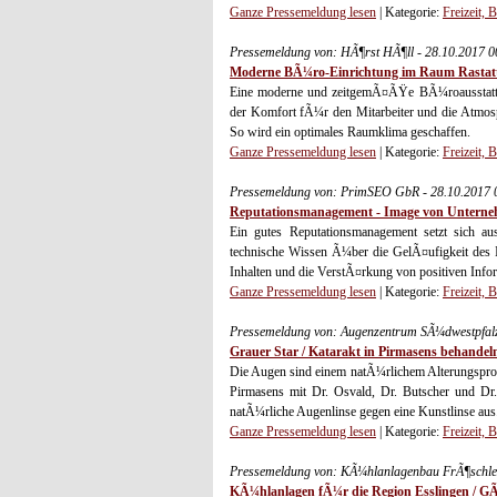
Ganze Pressemeldung lesen
| Kategorie:
Freizeit, 
Pressemeldung von: HÃ¶rst HÃ¶ll - 28.10.2017 
Moderne BÃ¼ro-Einrichtung im Raum Rastat
Eine moderne und zeitgemÃ¤ÃŸe BÃ¼roausstattung
der Komfort fÃ¼r den Mitarbeiter und die Atmosp
So wird ein optimales Raumklima geschaffen.
Ganze Pressemeldung lesen
| Kategorie:
Freizeit, 
Pressemeldung von: PrimSEO GbR - 28.10.2017 
Reputationsmanagement - Image von Unternehm
Ein gutes Reputationsmanagement setzt sich aus
technische Wissen Ã¼ber die GelÃ¤ufigkeit des 
Inhalten und die VerstÃ¤rkung von positiven Info
Ganze Pressemeldung lesen
| Kategorie:
Freizeit, 
Pressemeldung von: Augenzentrum SÃ¼dwestpfalz
Grauer Star / Katarakt in Pirmasens behandel
Die Augen sind einem natÃ¼rlichem Alterungsproze
Pirmasens mit Dr. Osvald, Dr. Butscher und Dr
natÃ¼rliche Augenlinse gegen eine Kunstlinse aus
Ganze Pressemeldung lesen
| Kategorie:
Freizeit, 
Pressemeldung von: KÃ¼hlanlagenbau FrÃ¶schle
KÃ¼hlanlagen fÃ¼r die Region Esslingen / G