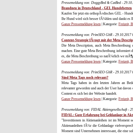
Pressemeldung von: DoggyBed & CatBed - 29.10
Brandneu in Deutschland - GEL Hundebetten
Kaufen Sie jetzt ein orthopÃ¤disches GEL - Hunde
Ihr Hund wird sich besser fÃ¼hlen und dankt es Ih
Ganze Pressemeldung lesen
| Kategorie:
Freizeit, 
Pressemeldung von: PrimSEO GbR - 29.10.2017 
Content-Strategie fÃ¤ngt mit der Meta Descrip
Die Meta Description, auch Meta Beschreibung d
machen. Eine gute Meta Beschreibung informiert de
es, die Meta Beschreibung so natÃ¼rlich we mÃ¶gl
Ganze Pressemeldung lesen
| Kategorie:
Freizeit, 
Pressemeldung von: PrimSEO GbR - 29.10.2017 
Sind Meta Tags noch relevant?
Meta Tags haben in den letzten Jahren an Bede
relevanter geworden und auch der User hat davon
Content es sich bei der Website handelt.
Ganze Pressemeldung lesen
| Kategorie:
Freizeit, 
Pressemeldung von: FIDAL Aktiengesellschaft - 
FIDAL: Gute Erfahrung bei Geldanlage in Akt
"Investitionen in Aktienanleihen ist im Moment 
Aktienanleihen fÃ¼r die Geldanlage vielversprech
Moment sind Unternehmen interessant, die eine s