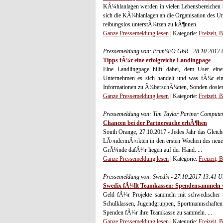
KÃ¼hlanlagen werden in vielen Lebensbereichen b
sich die KÃ¼hlanlagen an die Organisation des 
reibungslos unterstÃ¼tzen zu kÃ¶nnen.
Ganze Pressemeldung lesen
| Kategorie:
Freizeit, 
Pressemeldung von: PrimSEO GbR - 28.10.2017 
Tipps fÃ¼r eine erfolgreiche Landingpage
Eine Landlingpage hilft dabei, dem User ei
Unternehmen es sich handelt und was fÃ¼r eine 
Informationen zu Ã¼berschÃ¼tten, Sonden dosier
Ganze Pressemeldung lesen
| Kategorie:
Freizeit, 
Pressemeldung von: Tim Taylor Partner Computer
Chancen bei der Partnersuche erhÃ¶hen
South Orange, 27.10.2017 - Jedes Jahr das Gleiche
LÃ¤ndermÃ¤rkten in den ersten Wochen des neuen
GrÃ¼nde dafÃ¼r liegen auf der Hand. ...
Ganze Pressemeldung lesen
| Kategorie:
Freizeit, 
Pressemeldung von: Swedix - 27.10.2017 13:41 U
Swedix fÃ¼llt Teamkassen: Spendensammeln 
Geld fÃ¼r Projekte sammeln mit schwedischer
Schulklassen, Jugendgruppen, Sportmannschaften
Spenden fÃ¼r ihre Teamkasse zu sammeln. ...
Ganze Pressemeldung lesen
| Kategorie:
Freizeit, 