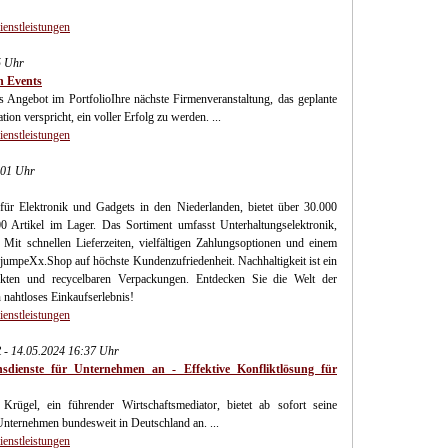
ienstleistungen
5 Uhr
n Events
s Angebot im PortfolioIhre nächste Firmenveranstaltung, das geplante
on verspricht, ein voller Erfolg zu werden. ...
ienstleistungen
:01 Uhr
ür Elektronik und Gadgets in den Niederlanden, bietet über 30.000
0 Artikel im Lager. Das Sortiment umfasst Unterhaltungselektronik,
it schnellen Lieferzeiten, vielfältigen Zahlungsoptionen und einem
jumpeXx.Shop auf höchste Kundenzufriedenheit. Nachhaltigkeit ist ein
ukten und recycelbaren Verpackungen. Entdecken Sie die Welt der
 nahtloses Einkaufserlebnis!
ienstleistungen
 14.05.2024 16:37 Uhr
sdienste für Unternehmen an - Effektive Konfliktlösung für
gel, ein führender Wirtschaftsmediator, bietet ab sofort seine
 Unternehmen bundesweit in Deutschland an. ...
ienstleistungen