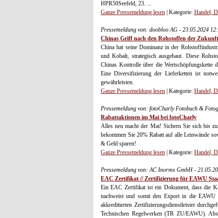
HPR50Seefeld, 23. ...
Ganze Pressemeldung lesen
| Kategorie:
Handel, D
Pressemeldung von: doobloo AG - 23.05.2024 12
Chinas Griff nach den Rohstoffen der Zukunft
China hat seine Dominanz in der Rohstoffindustr
und Kobalt, strategisch ausgebaut. Diese Rohsto
Chinas Kontrolle über die Wertschöpfungskette di
Eine Diversifizierung der Lieferketten ist not
gewährleisten.
Ganze Pressemeldung lesen
| Kategorie:
Handel, D
Pressemeldung von: fotoCharly Fotobuch & Fotog
Rabattaktionen im Mai bei fotoCharly
Alles neu macht der Mai! Sichern Sie sich bis 
bekommen Sie 20% Rabatt auf alle Leinwände sowi
& Geld sparen!
Ganze Pressemeldung lesen
| Kategorie:
Handel, D
Pressemeldung von: AC Inorms GmbH - 21.05.20
EAC Zertifikat // Zertifizierung für EAWU Sta
Ein EAC Zertifikat ist ein Dokument, dass die 
nachweist und somit den Export in die EAWU Mi
akkreditierten Zertifizierungsdienstleister durchg
Technischen Regelwerken (TR ZU/EAWU). Abschl