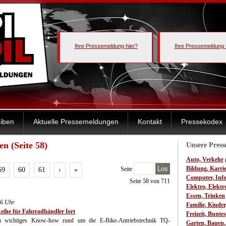
Ihre Pressemeldung hier?
Ihre Pressemeldung 
iben
Aktuelle Pressemeldungen
Kontakt
Pressekodex
n (Seite 58)
Unsere Pres
Auto, Verkehr
Los
Bildung, Karri
Seite
59
60
61
›
»
Computer, Inf
Seite 58 von 711
Elektro, Elektr
Essen, Trinken
16 Uhr
Familie, Kinde
eihe für Fahrradhändler fort
Freizeit, Bunte
ern wichtiges Know-how rund um die E-Bike-Antriebstechnik TQ-
Garten, Bauen