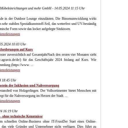
r Möbeleinrichtungen und mehr GmbH - 14.05.2024 11:15 Uhr
nde in der Outdoor Lounge einzuläuten. Die Binsenumwicklung wirkt
em sehr stabilen Spezialkunststoff-Seil, das wetterfest und UV-beständig
omische Form sowie das locker aufgelegte Sitzkissen.
ienstleistungen
.05.2024 10:03 Uhr
sforderungen auf Kurs
ster zuversichtlich auf GesamtjahrNach den ersten vier Monaten sieht
gravis.de/de/) für das Geschäftsjahr 2024 bislang auf Kurs. Wie
mmlung (https://www. ...
ienstleistungen
4 18:45 Uhr
nstein der Inklusion und Nahversorgung
standteil von Holzgerlingen. Der Vollsortimenter bietet Menschen mit
gt für die Nahversorgung im Herzen der Stadt. ...
ienstleistungen
24 16:19 Uhr
- ohne technische Kenntnisse
um schnellen Online-Business ohne IT-FrustDer Start eines Online-
er das viele Gründer und Unternehmer nicht verfügen. Dies führt zu