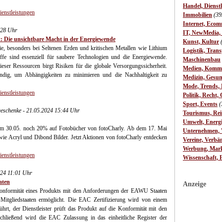
Handel, Dienst
ienstleistungen
Immobilien
(39
Internet, Ecom
:28 Uhr
IT, NewMedia,
: Die unsichtbare Macht in der Energiewende
Kunst, Kultur
ie, besonders bei Seltenen Erden und kritischen Metallen wie Lithium
Logistik, Trans
ffe sind essenziell für saubere Technologien und die Energiewende.
Maschinenbau
eser Ressourcen birgt Risiken für die globale Versorgungssicherheit.
Medien, Komm
wendig, um Abhängigkeiten zu minimieren und die Nachhaltigkeit zu
Medizin, Gesun
Mode, Trends, L
ienstleistungen
Politik, Recht, 
Sport, Events
(
eschenke - 21.05.2024 15:44 Uhr
Tourismus, Rei
Umwelt, Energ
zum 30.05. noch 20% auf Fotobücher von fotoCharly. Ab dem 17. Mai
Unternehmen, W
e Acryl und Dibond Bilder. Jetzt Aktionen von fotoCharly entdecken
Vereine, Verbä
Werbung, Mark
ienstleistungen
Wissenschaft, 
24 11:01 Uhr
aten
Anzeige
Konformität eines Produkts mit den Anforderungen der EAWU Staaten
tgliedstaaten ermöglicht. Die EAC Zertifizierung wird von einem
eführt, der Dienstleister prüft das Produkt auf die Konformität mit den
ießend wird die EAC Zulassung in das einheitliche Register der