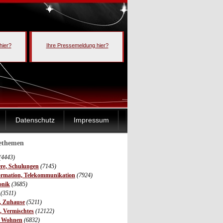
hier?
Ihre Pressemeldung hier?
Datenschutz
Impressum
sethemen
(4443)
ere, Schulungen
(7145)
ormation, Telekommunikation
(7924)
onik
(3685)
(3511)
r, Zuhause
(5211)
s, Vermischtes
(12122)
, Wohnen
(6832)