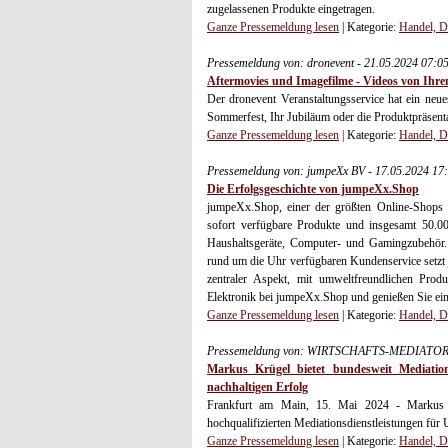
zugelassenen Produkte eingetragen.
Ganze Pressemeldung lesen
| Kategorie:
Handel, D
Pressemeldung von: dronevent - 21.05.2024 07:0
Aftermovies und Imagefilme - Videos von Ihre
Der dronevent Veranstaltungsservice hat ein neue
Sommerfest, Ihr Jubiläum oder die Produktpräsentati
Ganze Pressemeldung lesen
| Kategorie:
Handel, D
Pressemeldung von: jumpeXx BV - 17.05.2024 17
Die Erfolgsgeschichte von jumpeXx.Shop
jumpeXx.Shop, einer der größten Online-Shops f
sofort verfügbare Produkte und insgesamt 50.00
Haushaltsgeräte, Computer- und Gamingzubehör. M
rund um die Uhr verfügbaren Kundenservice setzt 
zentraler Aspekt, mit umweltfreundlichen Prod
Elektronik bei jumpeXx.Shop und genießen Sie ein
Ganze Pressemeldung lesen
| Kategorie:
Handel, D
Pressemeldung von: WIRTSCHAFTS-MEDIATOR -
Markus Krügel bietet bundesweit Mediation
nachhaltigen Erfolg
Frankfurt am Main, 15. Mai 2024 - Markus Krü
hochqualifizierten Mediationsdienstleistungen für
Ganze Pressemeldung lesen
| Kategorie:
Handel, D