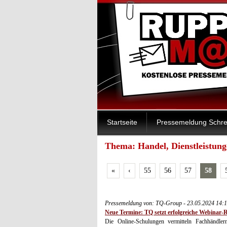
Startseite
Pressemeldung Schre
Thema: Handel, Dienstleistunge
«
‹
55
56
57
58
Pressemeldung von: TQ-Group - 23.05.2024 14:
Neue Termine: TQ setzt erfolgreiche Webinar-R
Die Online-Schulungen vermitteln Fachhändl