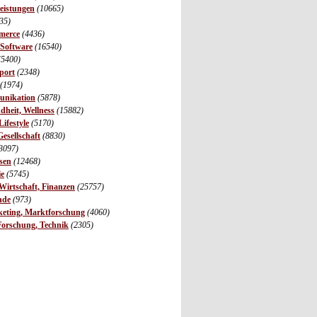
leistungen
(10665)
35)
merce
(4436)
 Software
(16540)
(5400)
port
(2348)
(1974)
unikation
(5878)
dheit, Wellness
(15882)
ifestyle
(5170)
Gesellschaft
(8830)
3097)
sen
(12468)
ie
(5745)
irtschaft, Finanzen
(25757)
nde
(973)
eting, Marktforschung
(4060)
Forschung, Technik
(2305)