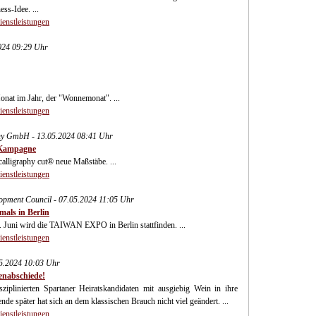
ss-Idee. ...
ienstleistungen
2024 09:29 Uhr
onat im Jahr, der "Wonnemonat". ...
ienstleistungen
ny GmbH - 13.05.2024 08:41 Uhr
g Kampagne
alligraphy cut® neue Maßstäbe. ...
ienstleistungen
opment Council - 07.05.2024 11:05 Uhr
als in Berlin
. Juni wird die TAIWAN EXPO in Berlin stattfinden. ...
ienstleistungen
5.2024 10:03 Uhr
lenabschiede!
sziplinierten Spartaner Heiratskandidaten mit ausgiebig Wein in ihre
nde später hat sich an dem klassischen Brauch nicht viel geändert. ...
ienstleistungen