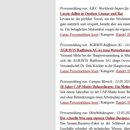
Pressemeldung von: A.B.C. Worldwide Import fü
Lässig chillen in Outdoor Lounge und Bar
Levana ist der perfekte Sessel, um das Wochene
ganz natürlich und verspielt, besteht aber aus ein
ist. Für behaglichen Sitzkomfort sorgen die ergon
Ganze Pressemeldung lesen
| Kategorie:
Handel, D
Pressemeldung von: AGRAVIS Raiffeisen AG - 14
AGRAVIS Raiffeisen AG ist trotz Wetterherau
Vorstand blickt bei der Hauptversammlung in Mün
sich die AGRAVIS Raiffeisen AG (https://www.a
Vorstandschef Dr. Dirk Köckler in der Hauptversa
Ganze Pressemeldung lesen
| Kategorie:
Handel, D
Pressemeldung von: Campus Mensch - 13.05.202
10 Jahre CAP-Markt Holzgerlingen: Ein Meile
Seit einem Jahrzehnt ist der CAP-Markt fester Be
und ohne Behinderungen einen Arbeitsplatz und sor
Ganze Pressemeldung lesen
| Kategorie:
Handel, D
Pressemeldung von: MeinWebdesigner - 13.05.20
Der schnelle Weg zum eigenen Online-Business 
Das Instant-Business-Paket ist der Schlüssel z
Geschäfts erfordert oft technisches Wissen, üb