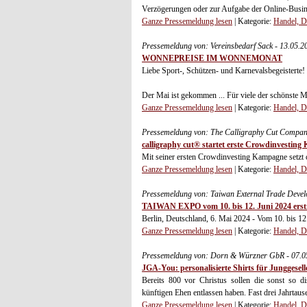
Verzögerungen oder zur Aufgabe der Online-Busine
Ganze Pressemeldung lesen
| Kategorie:
Handel, D
Pressemeldung von: Vereinsbedarf Sack - 13.05.
WONNEPREISE IM WONNEMONAT
Liebe Sport-, Schützen- und Karnevalsbegeisterte!
Der Mai ist gekommen ... Für viele der schönste M
Ganze Pressemeldung lesen
| Kategorie:
Handel, D
Pressemeldung von: The Calligraphy Cut Compa
calligraphy cut® startet erste Crowdinvestin
Mit seiner ersten Crowdinvesting Kampagne setzt c
Ganze Pressemeldung lesen
| Kategorie:
Handel, D
Pressemeldung von: Taiwan External Trade Devel
TAIWAN EXPO vom 10. bis 12. Juni 2024 erstm
Berlin, Deutschland, 6. Mai 2024 - Vom 10. bis 12
Ganze Pressemeldung lesen
| Kategorie:
Handel, D
Pressemeldung von: Dorn & Würzner GbR - 07.0
JGA-You: personalisierte Shirts für Junggesel
Bereits 800 vor Christus sollen die sonst so di
künftigen Ehen entlassen haben. Fast drei Jahrtause
Ganze Pressemeldung lesen
| Kategorie:
Handel, D