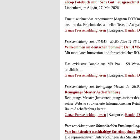
allcop Fotobuch mit "Sehr Gut" ausgezeichn
Lindenberg im Allgäu, 27. Mai 2026
Erneut zeichnet das renommierte Magazin FOTOn
aus - so das Ergebnis des aktuellen Tests in Ausgab
Ganze Pressemeldung lesen
| Kategorie:
Handel, D
Pressemeldung von: JIMMY - 27.05.2026 11:36 
Willkommen im deutschen Sommer: Der JIMMY 
Mit modularer Innovation und fortschrittlicher RO-
Das exklusive Bundle aus M9 Pro + S9 Wassers
erhältlich. ...
Ganze Pressemeldung lesen
| Kategorie:
Handel, D
Pressemeldung von: Reinigungs-Meister.de - 26.
Reinigungs Meister Aschaffenburg
Reinigungs Meister (https://reinigungs-meister.de),
seiner Website strukturierte Informationen zu Re
Raum Aschaffenburg bereit. ...
Ganze Pressemeldung lesen
| Kategorie:
Handel, D
Pressemeldung von: Rümpelhelden Entrümpelunge
Wie funktioniert nachhaltige Entrümpelung 2
Die repräsentativen Untersuchungen des Statistisc