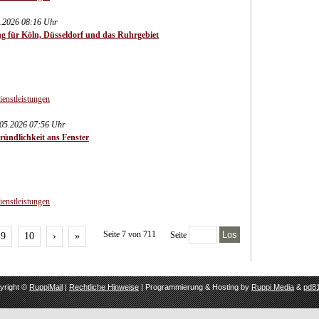
5.2026 08:16 Uhr
g für Köln, Düsseldorf und das Ruhrgebiet
ienstleistungen
.05.2026 07:56 Uhr
ündlichkeit ans Fenster
ienstleistungen
Seite 7 von 711
Los
Seite
9
10
›
»
yright ©
RuppiMail
|
Rechtliche Hinweise
| Programmierung & Hosting by
Ruppi Media
&
pd81