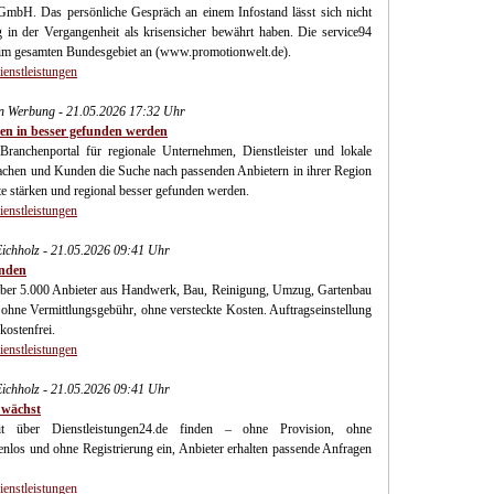
GmbH. Das persönliche Gespräch an einem Infostand lässt sich nicht
g in der Vergangenheit als krisensicher bewährt haben. Die service94
e im gesamten Bundesgebiet an (www.promotionwelt.de).
ienstleistungen
 Werbung - 21.05.2026 17:32 Uhr
en in besser gefunden werden
s Branchenportal für regionale Unternehmen, Dienstleister und lokale
u machen und Kunden die Suche nach passenden Anbietern in ihrer Region
e stärken und regional besser gefunden werden.
ienstleistungen
Eichholz - 21.05.2026 09:41 Uhr
inden
t über 5.000 Anbieter aus Handwerk, Bau, Reinigung, Umzug, Gartenbau
ohne Vermittlungsgebühr, ohne versteckte Kosten. Auftragseinstellung
kostenfrei.
ienstleistungen
Eichholz - 21.05.2026 09:41 Uhr
 wächst
it über Dienstleistungen24.de finden – ohne Provision, ohne
enlos und ohne Registrierung ein, Anbieter erhalten passende Anfragen
ienstleistungen