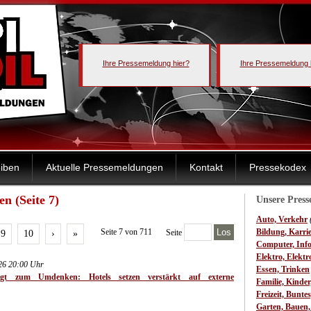
Ihre Pressemeldung hier?
Ihre Pressemeldung 
iben
Aktuelle Pressemeldungen
Kontakt
Pressekodex
n (Seite 7)
Unsere Pres
Auto, Verkehr
Seite 7 von 711
Los
Bildung, Karri
Seite
9
10
›
»
Computer, Inf
Elektro, Elektr
026 20:00 Uhr
Essen, Trinken
ngt zum Umdenken: Hotels setzen verstärkt auf externe
Familie, Kinde
Freizeit, Bunte
Garten, Bauen