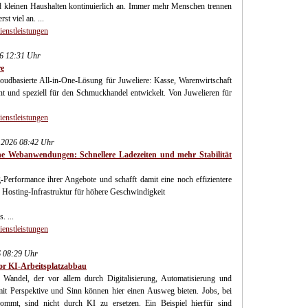
 kleinen Haushalten kontinuierlich an. Immer mehr Menschen trennen
st viel an. ...
ienstleistungen
26 12:31 Uhr
re
udbasierte All-in-One-Lösung für Juweliere: Kasse, Warenwirtschaft
nt und speziell für den Schmuckhandel entwickelt. Von Juwelieren für
ienstleistungen
.2026 08:42 Uhr
e Webanwendungen: Schnellere Ladezeiten und mehr Stabilität
erformance ihrer Angebote und schafft damit eine noch effizientere
 Hosting-Infrastruktur für höhere Geschwindigkeit
 ...
ienstleistungen
6 08:29 Uhr
vor KI-Arbeitsplatzabbau
n Wandel, der vor allem durch Digitalisierung, Automatisierung und
 mit Perspektive und Sinn können hier einen Ausweg bieten. Jobs, bei
mmt, sind nicht durch KI zu ersetzen. Ein Beispiel hierfür sind