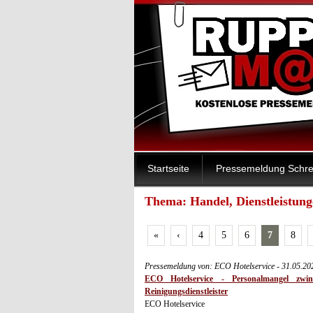
Startseite
Pressemeldung Schre
Thema: Handel, Dienstleistunge
«
‹
4
5
6
7
8
Pressemeldung von: ECO Hotelservice - 31.05.2
ECO Hotelservice - Personalmangel zwi
Reinigungsdienstleister
ECO Hotelservice