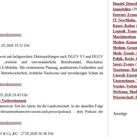
Handel, Dienst
Immobilien
(39
Internet, Ecom
IT, NewMedia,
Kunst, Kultur
Logistik, Trans
ienstleistungen
Maschinenbau
Medien, Komm
05.2026 19:31 Uhr
Medizin, Gesun
Mode, Trends, L
esweit mit fachgerechten Elektroprüfungen nach DGUV V3 und DGUV
Politik, Recht, 
ortsfeste und ortsveränderliche Betriebsmittel, Maschinen,
Sport, Events
(
 E-Mobility. Mit strukturierter Planung, qualifizierten Fachkräften und
Tourismus, Rei
Betriebssicherheit, rechtliche Nachweise und zuverlässigen Schutz im
Umwelt, Energ
Unternehmen, W
ienstleistungen
Vereine, Verbä
Werbung, Mark
.05.2026 19:43 Uhr
Wissenschaft, 
-Vorbereitungen
ensivste Zeit des Jahres für die Landwirtschaft. In der aktuellen Folge
e/de/unternehmen/newsroom-und-presse/podcast) - dem Podcast der
Anzeige
ienstleistungen
bH & Co. KG - 27.05.2026 16:56 Uhr