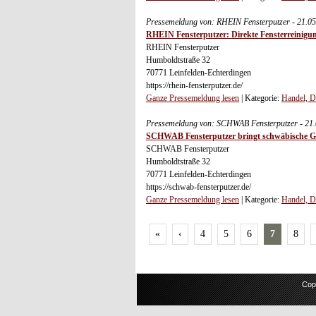
Pressemeldung von: RHEIN Fensterputzer - 21.0
RHEIN Fensterputzer: Direkte Fensterreinigun
RHEIN Fensterputzer
Humboldtstraße 32
70771 Leinfelden-Echterdingen
https://rhein-fensterputzer.de/
Ganze Pressemeldung lesen
| Kategorie:
Handel, D
Pressemeldung von: SCHWAB Fensterputzer - 21
SCHWAB Fensterputzer bringt schwäbische Gr
SCHWAB Fensterputzer
Humboldtstraße 32
70771 Leinfelden-Echterdingen
https://schwab-fensterputzer.de/
Ganze Pressemeldung lesen
| Kategorie:
Handel, D
«
‹
4
5
6
7
8
Cop