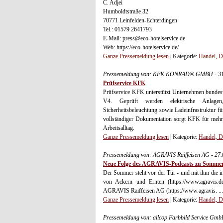
C. Adjei
Humboldtstraße 32
70771 Leinfelden-Echterdingen
Tel.: 01579 2641793
E-Mail: press@eco-hotelservice.de
Web: https://eco-hotelservice.de/
Ganze Pressemeldung lesen
| Kategorie:
Handel, D
Pressemeldung von: KFK KONRAD® GMBH - 31.
Prüfservice KFK
Prüfservice KFK unterstützt Unternehmen bund
V4. Geprüft werden elektrische Anlagen, 
Sicherheitsbeleuchtung sowie Ladeinfrastruktur für
vollständiger Dokumentation sorgt KFK für mehr 
Arbeitsalltag.
Ganze Pressemeldung lesen
| Kategorie:
Handel, D
Pressemeldung von: AGRAVIS Raiffeisen AG - 27
Neue Folge des AGRAVIS-Podcasts zu Sommer
Der Sommer steht vor der Tür - und mit ihm die int
von Ackern und Ernten (https://www.agravis.d
AGRAVIS Raiffeisen AG (https://www.agravis. ...
Ganze Pressemeldung lesen
| Kategorie:
Handel, D
Pressemeldung von: allcop Farbbild Service Gm