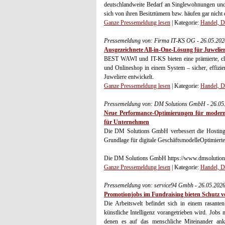
deutschlandweite Bedarf an Singlewohnungen und
sich von ihren Besitztümern bzw. häufen gar nicht er
Ganze Pressemeldung lesen
| Kategorie:
Handel, D
Pressemeldung von: Firma IT-KS OG - 26.05.20
Ausgezeichnete All-in-One-Lösung für Juwelie
BEST WAWI und IT-KS bieten eine prämierte, clo
und Onlineshop in einem System – sicher, effizie
Juweliere entwickelt.
Ganze Pressemeldung lesen
| Kategorie:
Handel, D
Pressemeldung von: DM Solutions GmbH - 26.05
Neue Performance-Optimierungen für modern
für Unternehmen
Die DM Solutions GmbH verbessert die Hosting-P
Grundlage für digitale GeschäftsmodelleOptimierte
Die DM Solutions GmbH https://www.dmsolutions.
Ganze Pressemeldung lesen
| Kategorie:
Handel, D
Pressemeldung von: service94 Gmbh - 26.05.202
Promotionjobs im Fundraising bieten Schutz 
Die Arbeitswelt befindet sich in einem rasante
künstliche Intelligenz vorangetrieben wird. Jobs
denen es auf das menschliche Miteinander anko