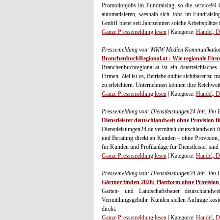
Promotionjobs im Fundraising, so die service94 
automatisieren, weshalb sich Jobs im Fundraisin
GmbH bietet seit Jahrzehnten solche Arbeitsplätz
Ganze Pressemeldung lesen
| Kategorie:
Handel, D
Pressemeldung von: MKW Medien Kommunikation
BranchenbuchRegional.at : Wie regionale Firm
Branchenbuchregional.at ist ein österreichische
Firmen. Ziel ist es, Betriebe online sichtbarer z
zu erleichtern. Unternehmen können ihre Reichweit
Ganze Pressemeldung lesen
| Kategorie:
Handel, D
Pressemeldung von: Dienstleistungen24 Inh. Jim 
Dienstleister deutschlandweit ohne Provision f
Dienstleistungen24.de vermittelt deutschlandwei
und Beratung direkt an Kunden – ohne Provision, 
für Kunden und Profilanlage für Dienstleister sind 
Ganze Pressemeldung lesen
| Kategorie:
Handel, D
Pressemeldung von: Dienstleistungen24 Inh. Jim 
Gärtner finden 2026: Plattform ohne Provision
Garten- und Landschaftsbauer deutschlandwe
Vermittlungsgebühr. Kunden stellen Aufträge kost
direkt.
Ganze Pressemeldung lesen
| Kategorie:
Handel, D