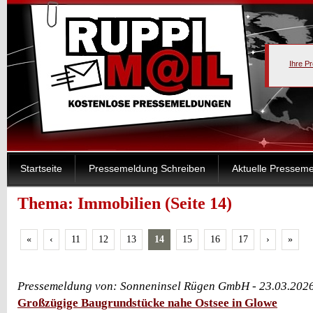
Ihre P
Startseite
Pressemeldung Schreiben
Aktuelle Pressem
Thema: Immobilien (Seite 14)
«
‹
11
12
13
14
15
16
17
›
»
Pressemeldung von: Sonneninsel Rügen GmbH - 23.03.202
Großzügige Baugrundstücke nahe Ostsee in Glowe