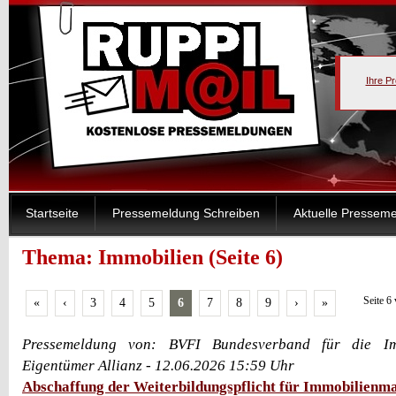
Ihre P
Startseite
Pressemeldung Schreiben
Aktuelle Pressem
Thema: Immobilien (Seite 6)
Seite 6
«
‹
3
4
5
6
7
8
9
›
»
Pressemeldung von: BVFI Bundesverband für die Imm
Eigentümer Allianz - 12.06.2026 15:59 Uhr
Abschaffung der Weiterbildungspflicht für Immobilienm