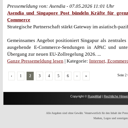
Pressemeldung von: Asendia - 07.05.2026 11:01 Uhr
Asendia und Singapore Post bündeln Kräfte für grenz
Commerce
Strategische Partnerschaft stärkt Gateway im asiatisch-paz
Gemeinsames Angebot positioniert Singapur als zentrales
ausgehende E-Commerce-Sendungen in APAC und unter
Übergang zur neuen EU-Zollregelung 2026. ...
Ganze Pressemeldung lesen
| Kategorie:
Internet, Ecommer
Seite 2
‹
1
2
3
4
5
6
›
»
Copyright ©
RuppiMail
|
Rechtliche Hinwe
Alle Angaben sind ohne Gewähr. Verantwortlich für den Inhalt der Presse
Marken, Logos und sonstigen 