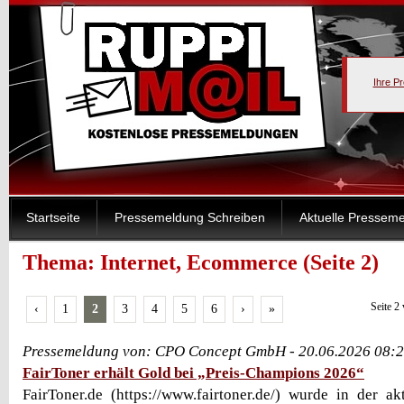
Ihre P
Startseite
Pressemeldung Schreiben
Aktuelle Pressem
Thema: Internet, Ecommerce (Seite 2)
Seite 2
‹
1
2
3
4
5
6
›
»
Pressemeldung von: CPO Concept GmbH - 20.06.2026 08:
FairToner erhält Gold bei „Preis-Champions 2026“
FairToner.de (https://www.fairtoner.de/) wurde in der a