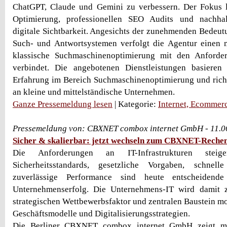
ChatGPT, Claude und Gemini zu verbessern. Der Fokus l
Optimierung, professionellen SEO Audits und nachhal
digitale Sichtbarkeit. Angesichts der zunehmenden Bedeut
Such- und Antwortsystemen verfolgt die Agentur einen 
klassische Suchmaschinenoptimierung mit den Anforde
verbindet. Die angebotenen Dienstleistungen basiere
Erfahrung im Bereich Suchmaschinenoptimierung und rich
an kleine und mittelständische Unternehmen.
Ganze Pressemeldung lesen
| Kategorie:
Internet, Ecommer
Pressemeldung von: CBXNET combox internet GmbH - 11.0
Sicher & skalierbar: jetzt wechseln zum CBXNET-Reche
Die Anforderungen an IT-Infrastrukturen steig
Sicherheitsstandards, gesetzliche Vorgaben, schnell
zuverlässige Performance sind heute entscheidend
Unternehmenserfolg. Die Unternehmens-IT wird damit
strategischen Wettbewerbsfaktor und zentralen Baustein m
Geschäftsmodelle und Digitalisierungsstrategien.
Die Berliner CBXNET combox internet GmbH zeigt mi