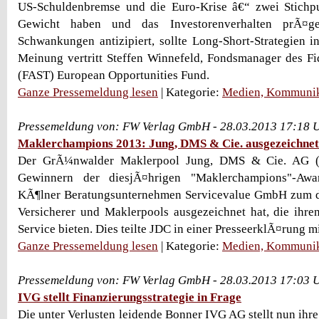
US-Schuldenbremse und die Euro-Krise â€“ zwei Stichp
Gewicht haben und das Investorenverhalten prÃ¤
Schwankungen antizipiert, sollte Long-Short-Strategien i
Meinung vertritt Steffen Winnefeld, Fondsmanager des Fid
(FAST) European Opportunities Fund.
Ganze Pressemeldung lesen
| Kategorie:
Medien, Kommunik
Pressemeldung von: FW Verlag GmbH - 28.03.2013 17:18 
Maklerchampions 2013: Jung, DMS & Cie. ausgezeichnet
Der GrÃ¼nwalder Maklerpool Jung, DMS & Cie. AG (
Gewinnern der diesjÃ¤hrigen "Maklerchampions"-Awa
KÃ¶lner Beratungsunternehmen Servicevalue GmbH zum dr
Versicherer und Maklerpools ausgezeichnet hat, die ihr
Service bieten. Dies teilte JDC in einer PresseerklÃ¤rung mi
Ganze Pressemeldung lesen
| Kategorie:
Medien, Kommunik
Pressemeldung von: FW Verlag GmbH - 28.03.2013 17:03 
IVG stellt Finanzierungsstrategie in Frage
Die unter Verlusten leidende Bonner IVG AG stellt nun ihr