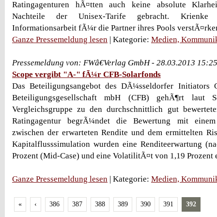
Ratingagenturen hÃ¤tten auch keine absolute Klarh
Nachteile der Unisex-Tarife gebracht. Krienke
Informationsarbeit fÃ¼r die Partner ihres Pools verstÃ¤rke
Ganze Pressemeldung lesen
| Kategorie:
Medien, Kommunik
Pressemeldung von: FWâ€Verlag GmbH - 28.03.2013 15:2
Scope vergibt "A-" fÃ¼r CFB-Solarfonds
Das Beteiligungsangebot des DÃ¼sseldorfer Initiator
Beteiligungsgesellschaft mbH (CFB) gehÃ¶rt laut S
Vergleichsgruppe zu den durchschnittlich gut bewertete
Ratingagentur begrÃ¼ndet die Bewertung mit einem 
zwischen der erwarteten Rendite und dem ermittelten Ri
Kapitalflusssimulation wurden eine Renditeerwartung (n
Prozent (Mid-Case) und eine VolatilitÃ¤t von 1,19 Prozent e
Ganze Pressemeldung lesen
| Kategorie:
Medien, Kommunik
«
‹
386
387
388
389
390
391
392