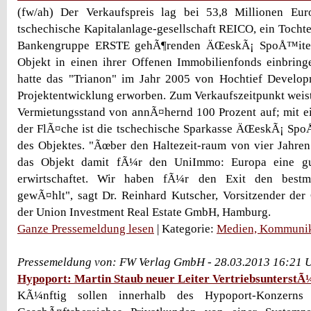
(fw/ah) Der Verkaufspreis lag bei 53,8 Millionen Eur
tschechische Kapitalanlage-gesellschaft REICO, ein Tocht
Bankengruppe ERSTE gehÃ¶renden ÄŒeskÃ¡ SpoÅ™itel
Objekt in einen ihrer Offenen Immobilienfonds einbring
hatte das "Trianon" im Jahr 2005 von Hochtief Developm
Projektentwicklung erworben. Zum Verkaufszeitpunkt wei
Vermietungsstand von annÃ¤hernd 100 Prozent auf; mit e
der FlÃ¤che ist die tschechische Sparkasse ÄŒeskÃ¡ Spo
des Objektes. "Ãœber den Haltezeit-raum von vier Jahren 
das Objekt damit fÃ¼r den UniImmo: Europa eine gu
erwirtschaftet. Wir haben fÃ¼r den Exit den bestm
gewÃ¤hlt", sagt Dr. Reinhard Kutscher, Vorsitzender de
der Union Investment Real Estate GmbH, Hamburg.
Ganze Pressemeldung lesen
| Kategorie:
Medien, Kommunik
Pressemeldung von: FW Verlag GmbH - 28.03.2013 16:21 
Hypoport: Martin Staub neuer Leiter VertriebsunterstÃ
KÃ¼nftig sollen innerhalb des Hypoport-Konzerns 