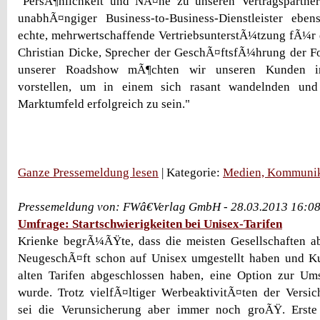
"PersÃ¶nlichkeit und NÃ¤he zu unseren Vertragspartne
unabhÃ¤ngiger Business-to-Business-Dienstleister ebe
echte, mehrwertschaffende VertriebsunterstÃ¼tzung fÃ¼r di
Christian Dicke, Sprecher der GeschÃ¤ftsfÃ¼hrung der F
unserer Roadshow mÃ¶chten wir unseren Kunden inn
vorstellen, um in einem sich rasant wandelnden und 
Marktumfeld erfolgreich zu sein."
Ganze Pressemeldung lesen
| Kategorie:
Medien, Kommunik
Pressemeldung von: FWâ€Verlag GmbH - 28.03.2013 16:0
Umfrage: Startschwierigkeiten bei Unisex-Tarifen
Krienke begrÃ¼ÃŸte, dass die meisten Gesellschaften a
NeugeschÃ¤ft schon auf Unisex umgestellt haben und K
alten Tarifen abgeschlossen haben, eine Option zur Um
wurde. Trotz vielfÃ¤ltiger WerbeaktivitÃ¤ten der Versic
sei die Verunsicherung aber immer noch groÃŸ. Erste