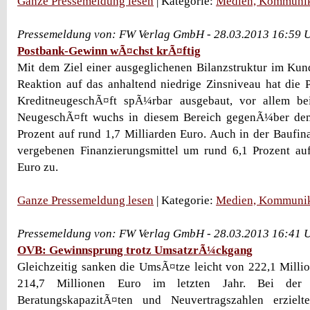
Ganze Pressemeldung lesen
| Kategorie:
Medien, Kommunik
Pressemeldung von: FW Verlag GmbH - 28.03.2013 16:59 
Postbank-Gewinn wÃ¤chst krÃ¤ftig
Mit dem Ziel einer ausgeglichenen Bilanzstruktur im Ku
Reaktion auf das anhaltend niedrige Zinsniveau hat die
KreditneugeschÃ¤ft spÃ¼rbar ausgebaut, vor allem be
NeugeschÃ¤ft wuchs in diesem Bereich gegenÃ¼ber dem
Prozent auf rund 1,7 Milliarden Euro. Auch in der Baufi
vergebenen Finanzierungsmittel um rund 6,1 Prozent auf
Euro zu.
Ganze Pressemeldung lesen
| Kategorie:
Medien, Kommunik
Pressemeldung von: FW Verlag GmbH - 28.03.2013 16:41 
OVB: Gewinnsprung trotz UmsatzrÃ¼ckgang
Gleichzeitig sanken die UmsÃ¤tze leicht von 222,1 Milli
214,7 Millionen Euro im letzten Jahr. Bei der
BeratungskapazitÃ¤ten und Neuvertragszahlen erzielt