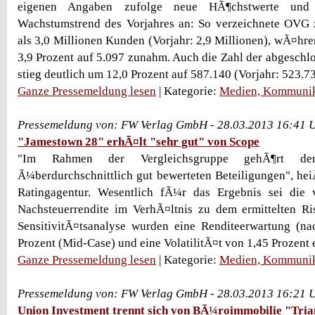
eigenen Angaben zufolge neue HÃ¶chstwerte un
Wachstumstrend des Vorjahres an: So verzeichnete OV
als 3,0 Millionen Kunden (Vorjahr: 2,9 Millionen), wÃ¤hre
3,9 Prozent auf 5.097 zunahm. Auch die Zahl der abgesch
stieg deutlich um 12,0 Prozent auf 587.140 (Vorjahr: 523.73
Ganze Pressemeldung lesen
| Kategorie:
Medien, Kommunik
Pressemeldung von: FW Verlag GmbH - 28.03.2013 16:41 
"Jamestown 28" erhÃ¤lt "sehr gut" von Scope
"Im Rahmen der Vergleichsgruppe gehÃ¶rt 
Ã¼berdurchschnittlich gut bewerteten Beteiligungen", hei
Ratingagentur. Wesentlich fÃ¼r das Ergebnis sei die 
Nachsteuerrendite im VerhÃ¤ltnis zu dem ermittelten R
SensitivitÃ¤tsanalyse wurden eine Renditeerwartung (na
Prozent (Mid-Case) und eine VolatilitÃ¤t von 1,45 Prozent e
Ganze Pressemeldung lesen
| Kategorie:
Medien, Kommunik
Pressemeldung von: FW Verlag GmbH - 28.03.2013 16:21 
Union Investment trennt sich von BÃ¼roimmobilie "Tri