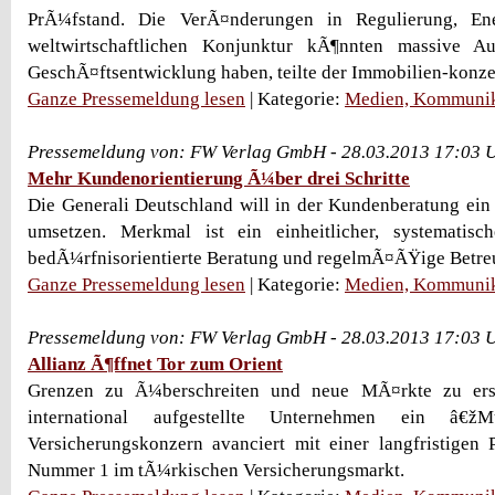
PrÃ¼fstand. Die VerÃ¤nderungen in Regulierung, Ene
weltwirtschaftlichen Konjunktur kÃ¶nnten massive A
GeschÃ¤ftsentwicklung haben, teilte der Immobilien-konze
Ganze Pressemeldung lesen
| Kategorie:
Medien, Kommunik
Pressemeldung von: FW Verlag GmbH - 28.03.2013 17:03 
Mehr Kundenorientierung Ã¼ber drei Schritte
Die Generali Deutschland will in der Kundenberatung ein 
umsetzen. Merkmal ist ein einheitlicher, systematisc
bedÃ¼rfnisorientierte Beratung und regelmÃ¤ÃŸige Betreu
Ganze Pressemeldung lesen
| Kategorie:
Medien, Kommunik
Pressemeldung von: FW Verlag GmbH - 28.03.2013 17:03 
Allianz Ã¶ffnet Tor zum Orient
Grenzen zu Ã¼berschreiten und neue MÃ¤rkte zu ers
international aufgestellte Unternehmen ein â€ž
Versicherungskonzern avanciert mit einer langfristigen 
Nummer 1 im tÃ¼rkischen Versicherungsmarkt.