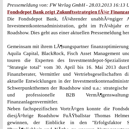
Pressemeldung von: FW Verlag GmbH - 28.03.2013 16:13 
Fondsdepot Bank zeigt Zukunftsstrategien fÃ¼r Finanza
Die Fondsdepot Bank, fÃ¼hrender unabhÃ¤ngiger A
Investmentkontenadministration, geht im FrÃ¼hjahr er
Roadshow. Dies geht aus einer aktuellen Pressemeldung her
Gemeinsam mit ihrem LÃ¶sungspartner finanzoptimierun
Aquila Capital, BlackRock, Fisch Asset Management u
touren die Experten des Investmentdepot-Spezialis
"Strategie total" vom 30. April bis 16. Mai 2013 dur
Finanzberater, Vermittler und Vertriebsgesellschaften 
aktuelle Entwicklungen in der Investmentkontenadministr
Schwerpunktthemen der Roadshow sind u.a.: strategische
und professionelle B2B VermÃ¶genswaltung
Finanzanlagenvermittler.
Neben fachspezifischen VortrÃ¤gen konnte die Fondsd
diesjÃ¤hrige Roadshow FuÃŸballstar Thomas Helmer
gewinnen, der Einblicke in den "Erfolgsfaktor St