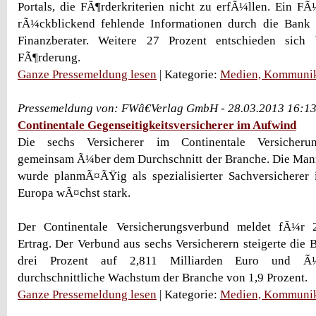
Portals, die FÃ¶rderkriterien nicht zu erfÃ¼llen. Ein FÃ
rÃ¼ckblickend fehlende Informationen durch die Bank
Finanzberater. Weitere 27 Prozent entschieden sich
FÃ¶rderung.
Ganze Pressemeldung lesen
| Kategorie:
Medien, Kommunik
Pressemeldung von: FWâ€Verlag GmbH - 28.03.2013 16:1
Continentale Gegenseitigkeitsversicherer im Aufwind
Die sechs Versicherer im Continentale Versicheru
gemeinsam Ã¼ber dem Durchschnitt der Branche. Die Man
wurde planmÃ¤ÃŸig als spezialisierter Sachversicherer 
Europa wÃ¤chst stark.
Der Continentale Versicherungsverbund meldet fÃ¼r
Ertrag. Der Verbund aus sechs Versicherern steigerte die
drei Prozent auf 2,811 Milliarden Euro und Ã¼
durchschnittliche Wachstum der Branche von 1,9 Prozent.
Ganze Pressemeldung lesen
| Kategorie:
Medien, Kommunik