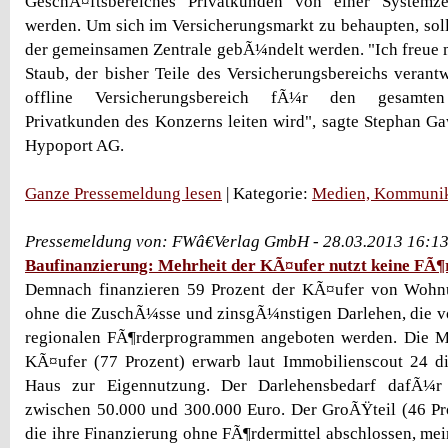
GeschÃ¤ftsbereiches Privatkunden von einer Systemze
werden. Um sich im Versicherungsmarkt zu behaupten, solle
der gemeinsamen Zentrale gebÃ¼ndelt werden. "Ich freue m
Staub, der bisher Teile des Versicherungsbereichs verant
offline Versicherungsbereich fÃ¼r den gesamten
Privatkunden des Konzerns leiten wird", sagte Stephan Ga
Hypoport AG.
Ganze Pressemeldung lesen
| Kategorie:
Medien, Kommunik
Pressemeldung von: FWâ€Verlag GmbH - 28.03.2013 16:1
Baufinanzierung: Mehrheit der KÃ¤ufer nutzt keine FÃ
Demnach finanzieren 59 Prozent der KÃ¤ufer von Woh
ohne die ZuschÃ¼sse und zinsgÃ¼nstigen Darlehen, die 
regionalen FÃ¶rderprogrammen angeboten werden. Die Me
KÃ¤ufer (77 Prozent) erwarb laut Immobilienscout 24 
Haus zur Eigennutzung. Der Darlehensbedarf dafÃ¼r
zwischen 50.000 und 300.000 Euro. Der GroÃŸteil (46 Pr
die ihre Finanzierung ohne FÃ¶rdermittel abschlossen, me