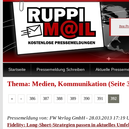
Ihre P
Startseite
Pressemeldung Schreiben
Aktuelle Pressem
Thema: Medien, Kommunikation (Seite 
«
‹
386
387
388
389
390
391
392
Pressemeldung von: FW Verlag GmbH - 28.03.2013 17:19 
Fidelity: Long-Short-Strategien passen in aktuelles Umfe