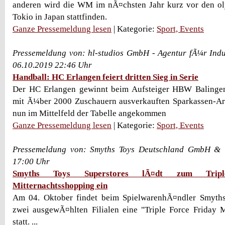
anderen wird die WM im nÃ¤chsten Jahr kurz vor den ol
Tokio in Japan stattfinden.
Ganze Pressemeldung lesen
| Kategorie:
Sport, Events
Pressemeldung von: hl-studios GmbH - Agentur fÃ¼r Indu
06.10.2019 22:46 Uhr
Handball: HC Erlangen feiert dritten Sieg in Serie
Der HC Erlangen gewinnt beim Aufsteiger HBW Balingen-
mit Ã¼ber 2000 Zuschauern ausverkauften Sparkassen-Are
nun im Mittelfeld der Tabelle angekommen
Ganze Pressemeldung lesen
| Kategorie:
Sport, Events
Pressemeldung von: Smyths Toys Deutschland GmbH & 
17:00 Uhr
Smyths Toys Superstores lÃ¤dt zum Trip
Mitternachtsshopping ein
Am 04. Oktober findet beim SpielwarenhÃ¤ndler Smyths
zwei ausgewÃ¤hlten Filialen eine "Triple Force Friday 
statt. ...