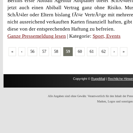
Berlins erste Abiball Agentur Abiplaner bietet SchÃ¼le
jetzt auch einen Abiball Vertrag ganz ohne Risiko. Mu
SchÃ¼ler oder Eltern bislang fÃ¼r VertrÃ¤ge mit mehrer
nicht ausreichend verkauften Karten finanziell haften, gib
diese von der entsprechenden Haftung zu befreien.
Ganze Pressemeldung lesen
| Kategorie:
Sport, Events
«
‹
56
57
58
59
60
61
62
›
»
Copyright ©
RuppiMail
|
Rechtliche Hinwe
Alle Angaben sind ohne Gewähr. Verantwortlich für den Inhalt der Presse
Marken, Logos und sonstigen 