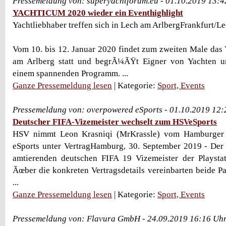
Pressemeldung von: superyachtforum.eu - 01.10.2019 13:4
YACHTICUM 2020 wieder ein Eventhighlight
Yachtliebhaber treffen sich in Lech am ArlbergFrankfurt/L
Vom 10. bis 12. Januar 2020 findet zum zweiten Male d
am Arlberg statt und begrÃ¼ÃŸt Eigner von Yachten u
einem spannenden Programm. ...
Ganze Pressemeldung lesen
| Kategorie:
Sport, Events
Pressemeldung von: overpowered eSports - 01.10.2019 12:
Deutscher FIFA-Vizemeister wechselt zum HSVeSports
HSV nimmt Leon Krasniqi (MrKrassle) vom Hamburger 
eSports unter VertragHamburg, 30. September 2019 - Der
amtierenden deutschen FIFA 19 Vizemeister der Playstat
Ãœber die konkreten Vertragsdetails vereinbarten beide Pa
...
Ganze Pressemeldung lesen
| Kategorie:
Sport, Events
Pressemeldung von: Flavura GmbH - 24.09.2019 16:16 Uh