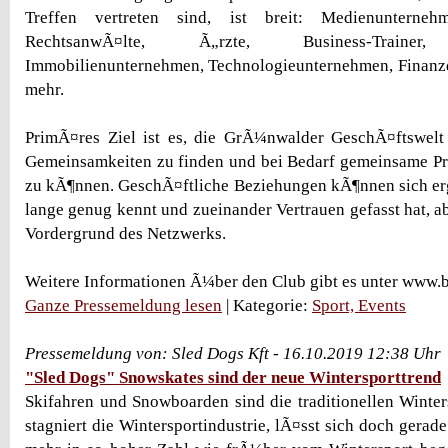
Treffen vertreten sind, ist breit: Medienunternehme
RechtsanwÃ¤lte, Ã„rzte, Business-Trainer, 
Immobilienunternehmen, Technologieunternehmen, Finanzdi
mehr.
PrimÃ¤res Ziel ist es, die GrÃ¼nwalder GeschÃ¤ftswelt 
Gemeinsamkeiten zu finden und bei Bedarf gemeinsame Pr
zu kÃ¶nnen. GeschÃ¤ftliche Beziehungen kÃ¶nnen sich er
lange genug kennt und zueinander Vertrauen gefasst hat, ab
Vordergrund des Netzwerks.
Weitere Informationen Ã¼ber den Club gibt es unter www.
Ganze Pressemeldung lesen
| Kategorie:
Sport, Events
Pressemeldung von: Sled Dogs Kft - 16.10.2019 12:38 Uhr
"Sled Dogs" Snowskates sind der neue Wintersporttrend
Skifahren und Snowboarden sind die traditionellen Winters
stagniert die Wintersportindustrie, lÃ¤sst sich doch gera