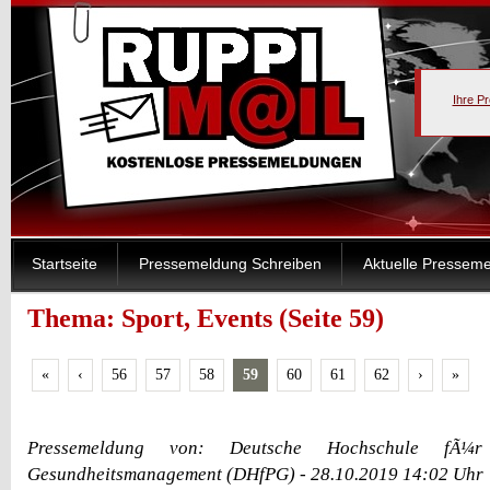
Ihre P
Startseite
Pressemeldung Schreiben
Aktuelle Pressem
Thema: Sport, Events (Seite 59)
«
‹
56
57
58
59
60
61
62
›
»
Pressemeldung von: Deutsche Hochschule fÃ¼r
Gesundheitsmanagement (DHfPG) - 28.10.2019 14:02 Uhr