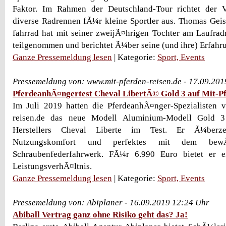
Faktor. Im Rahmen der Deutschland-Tour richtet der Ve
diverse Radrennen fÃ¼r kleine Sportler aus. Thomas Geis
fahrrad hat mit seiner zweijÃ¤hrigen Tochter am Laufra
teilgenommen und berichtet Ã¼ber seine (und ihre) Erfahr
Ganze Pressemeldung lesen
| Kategorie:
Sport, Events
Pressemeldung von: www.mit-pferden-reisen.de - 17.09.20
PferdeanhÃ¤ngertest Cheval LibertÃ© Gold 3 auf Mit-Pf
Im Juli 2019 hatten die PferdeanhÃ¤nger-Spezialisten 
reisen.de das neue Modell Aluminium-Modell Gold 3
Herstellers Cheval Liberte im Test. Er Ã¼berz
Nutzungskomfort und perfektes mit dem bewÃ¤
Schraubenfederfahrwerk. FÃ¼r 6.990 Euro bietet er e
LeistungsverhÃ¤ltnis.
Ganze Pressemeldung lesen
| Kategorie:
Sport, Events
Pressemeldung von: Abiplaner - 16.09.2019 12:24 Uhr
Abiball Vertrag ganz ohne Risiko geht das? Ja!