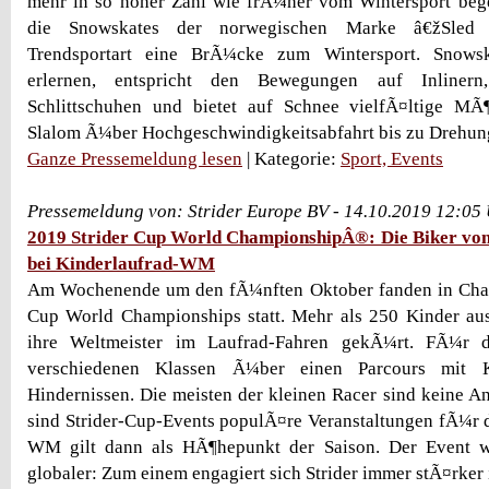
mehr in so hoher Zahl wie frÃ¼her vom Wintersport bege
die Snowskates der norwegischen Marke â€žSled
Trendsportart eine BrÃ¼cke zum Wintersport. Snowsk
erlernen, entspricht den Bewegungen auf Inlinern,
Schlittschuhen und bietet auf Schnee vielfÃ¤ltige MÃ
Slalom Ã¼ber Hochgeschwindigkeitsabfahrt bis zu Drehu
Ganze Pressemeldung lesen
| Kategorie:
Sport, Events
Pressemeldung von: Strider Europe BV - 14.10.2019 12:05
2019 Strider Cup World ChampionshipÂ®: Die Biker vo
bei Kinderlaufrad-WM
Am Wochenende um den fÃ¼nften Oktober fanden in Charl
Cup World Championships statt. Mehr als 250 Kinder a
ihre Weltmeister im Laufrad-Fahren gekÃ¼rt. FÃ¼r 
verschiedenen Klassen Ã¼ber einen Parcours mit 
Hindernissen. Die meisten der kleinen Racer sind keine 
sind Strider-Cup-Events populÃ¤re Veranstaltungen fÃ¼r d
WM gilt dann als HÃ¶hepunkt der Saison. Der Event 
globaler: Zum einem engagiert sich Strider immer stÃ¤rker