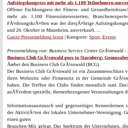
Aufstiegskongress mit mehr als 1.100 Teilnehmern ausve
Offener Fachkongress der Fitness- und Gesundheitsbranc
mehr als 1.100 Fitnessinteressierten, Branchenexper
FÃ¼hrungskrÃ¤ften war der diesjÃ¤hrige Aufstiegskongre
und 26. Oktober in Mannheim, ausverkauft. ...
Ganze Pressemeldung lesen
| Kategorie:
Sport, Events
Pressemeldung von: Business Service Center GrÃ¼nwald -
Business Club GrÃ¼nwald goes to Starnberg: Genussab
Ãœber den Business Club GrÃ¼nwald (BCG)
Der Business Club GrÃ¼nwald ist ein Zusammenschluss v
ihren Wohnsitz oder Firmensitz in der Gemeinde GrÃ
haben. Die Treffen des Clubs finden monatlich statt. D
auÃŸerdem spezielle, themenbezogenen Veranstaltungen 
Informationsaustausch und gegenseitiges Kennenlernen s
der AktivitÃ¤ten der lokalen Unternehmer-Vereinigung. 
einen guten
Branchen-Mix gelegt. Das Spektrum der Unternehmen, die