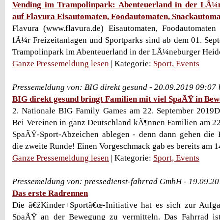
Vending im Trampolinpark: Abenteuerland in der LÃ¼n
auf Flavura Eisautomaten, Foodautomaten, Snackautom
Flavura (www.flavura.de) Eisautomaten, Foodautomate
fÃ¼r Freizeitanlagen und Sportparks sind ab dem 01. Se
Trampolinpark im Abenteuerland in der LÃ¼neburger Heide
Ganze Pressemeldung lesen
| Kategorie:
Sport, Events
Pressemeldung von: BIG direkt gesund - 20.09.2019 09:07
BIG direkt gesund bringt Familien mit viel SpaÃŸ in Be
2. Nationale BIG Family Games am 22. September 20
Bei Vereinen in ganz Deutschland kÃ¶nnen Familien am 2
SpaÃŸ-Sport-Abzeichen ablegen - denn dann gehen die
die zweite Runde! Einen Vorgeschmack gab es bereits am 14.
Ganze Pressemeldung lesen
| Kategorie:
Sport, Events
Pressemeldung von: pressedienst-fahrrad GmbH - 19.09.2
Das erste Radrennen
Die â€žKinder+Sportâ€œ-Initiative hat es sich zur Aufg
SpaÃŸ an der Bewegung zu vermitteln. Das Fahrrad ist