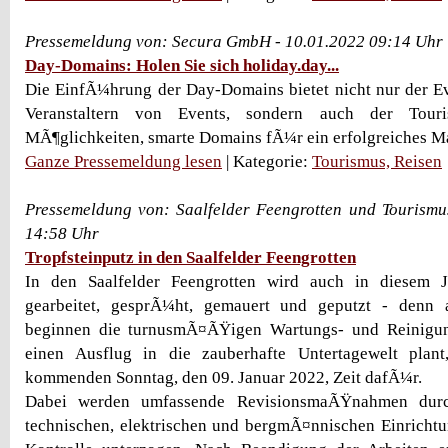
Pressemeldung von: Secura GmbH - 10.01.2022 09:14 Uhr
Day-Domains: Holen Sie sich holiday.day...
Die EinfÃ¼hrung der Day-Domains bietet nicht nur der E
Veranstaltern von Events, sondern auch der Touris
MÃ¶glichkeiten, smarte Domains fÃ¼r ein erfolgreiches M
Ganze Pressemeldung lesen
| Kategorie:
Tourismus, Reisen
Pressemeldung von: Saalfelder Feengrotten und Tourism
14:58 Uhr
Tropfsteinputz in den Saalfelder Feengrotten
In den Saalfelder Feengrotten wird auch in diesem J
gearbeitet, gesprÃ¼ht, gemauert und geputzt - denn
beginnen die turnusmÃ¤ÃŸigen Wartungs- und Reinigun
einen Ausflug in die zauberhafte Untertagewelt plan
kommenden Sonntag, den 09. Januar 2022, Zeit dafÃ¼r.
Dabei werden umfassende RevisionsmaÃŸnahmen durc
technischen, elektrischen und bergmÃ¤nnischen Einrichtu