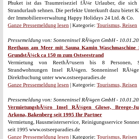
Phuket ist das Traumreiseziel fÃ¼r Urlauber, die sic
Strandurlaub sehnen. Die perfekte Unterkunft dazu bietet 
der Immobilienverwaltung Happy Holidays 24 Ltd. & Co.
Ganze Pressemeldung lesen
| Kategorie:
Tourismus, Reisen
Pressemeldung von: Sonneninsel RÃ¼gen GmbH - 10.01.20
Reethaus am Meer mit Sauna Kamin Waschmaschine 
GrundstÃ¼ck ca 150 m zum Ostseestrand
Vermietung von ReethÃ¤usern bis 8 Personen, S
Strandwohnungen Insel RÃ¼gen. Sonneninsel RÃ¼g
Direktbuchung unter www.ostseeparadies.de
Ganze Pressemeldung lesen
| Kategorie:
Tourismus, Reisen
Pressemeldung von: Sonneninsel RÃ¼gen GmbH - 10.01.20
VermietungsbÃ¼ro Insel RÃ¼gen Glowe, Breege-Ju
Arkona, Bakenberg seit 1995 Ihr Partner
Vermietung, Hausmeisterservice, Reinigungsservice Son
seit 1995 www.ostseeparadies.de
Ganze Pressemeldung lesen
| Kategorie:
Tourismus, Reisen