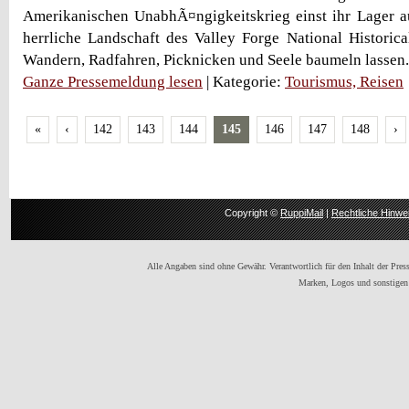
Amerikanischen UnabhÃ¤ngigkeitskrieg einst ihr Lager a
herrliche Landschaft des Valley Forge National Historic
Wandern, Radfahren, Picknicken und Seele baumeln lassen.
Ganze Pressemeldung lesen
| Kategorie:
Tourismus, Reisen
«
‹
142
143
144
145
146
147
148
›
Copyright ©
RuppiMail
|
Rechtliche Hinwe
Alle Angaben sind ohne Gewähr. Verantwortlich für den Inhalt der Presse
Marken, Logos und sonstigen 