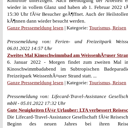
Kontrolle unterzogen. Nach Beendigung der Arbeiten er
wieder in vollem Glanz und haben ab 1. Februar 2022 tÃ
15:30 Uhr fÃ¼r Besucher geÃ¶ffnet. Auch der Heilstolle
kÃ¶nnen dann wieder besucht werden.
Ganze Pressemeldung lesen
| Kategorie:
Tourismus, Reisen
Pressemeldung von: Ferien- und Freizeitpark Weiss
06.01.2022 14:57 Uhr
Zweites Mal Kinoschwimmbad am WeissenhÃ¤user Stra
6. Januar 2022 - Morgen findet zum zweiten Mal in
Kinoschwimmbadabend im Subtropischen Badeparad
Freizeitpark WeissenhÃ¤user Strand statt. ...
Ganze Pressemeldung lesen
| Kategorie:
Tourismus, Reisen
Pressemeldung von: Lifecard-Travel-Assistance Gesellsc
mbH - 05.01.2022 17:32 Uhr
Gute Neuigkeiten fÃ¼r Urlauber: LTA verbessert Reises
Die Lifecard-Travel-Assistance Gesellschaft fÃ¼r Reisesc
Beginn des neuen Jahres bei ihren Reises