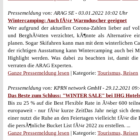
Pressemeldung von: ARAG SE - 03.01.2022 10:02 Uhr
Wintercamping: Auch fÃ¼r Warmduscher geeignet
Wer aufgrund der aktuellen Corona-Zahlen lieber auf vol
und BerghÃ¼tten verzichtet, kÃ¶nnte als Alternative e
planen. Sogar Skifahren kann man mit dem winterlichen C
der richtigen Ausstattung kann Wintercamping auch bei M
Highlight werden. Was dabei zu beachten ist, damit die 
verraten die ARAG Experten.
Ganze Pressemeldung lesen
| Kategorie:
Tourismus, Reisen
Pressemeldung von: KPRN network GmbH - 29.12.2021 09
Das Beste zum Schluss: "WINTER SALE" bei IHG Hotels
Bis zu 25 % auf die Best Flexible Rate in Ã¼ber 600 tei
europaweit - nur fÃ¼r kurze ZeitDas Jahr neigt sich de
einer nutzt die Ruhe an den Feiertagen vielleicht fÃ¼r di
die persÃ¶nliche Bucket List fÃ¼r 2022 zu erstellen. ...
Ganze Pressemeldung lesen
| Kategorie:
Tourismus, Reisen