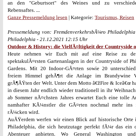
an den "Geburtsort" des Weines und zu verschied
Rebensaftes. ...
Ganze Pressemeldung lesen
| Kategorie:
Tourismus, Reisen
Pressemeldung von: FremdenverkehrsbÃ¼ro Philadelphia 
Philadelphia - 21.12.2021 12:15 Uhr
Outdoor & History: die VielfÃ¤ltigkeit der Countryside o
Heute nehmen wir Euch mit auf eine Reise zu de
spektakulÃ¤rsten Gartenanlagen in der Countryside of P
Gardens. Mit 20 Indoor-GÃ¤rten sowie 20 unterschied
freiem Himmel gehÃ¶rt die Anlage im Brandywine V
grÃ¶ÃŸten der Welt. Unter dem Motto â€žFire & Iceâ€œ h
in diesem Jahr endlich wieder traditionell in ihr Weihnac
ab Sommer nÃ¤chsten Jahres erwartet Euch eine tolle Au
namhafter KÃ¼nstler die GÃ¤rten nochmal mehr ins r
rÃ¼cken wird.
AuÃŸerdem werfen wir einen Blick auf historische Orte 
Philadelphia, die sich heutzutage perfekt fÃ¼r das ein
Abenteuer anbieten. Wo General Washington u