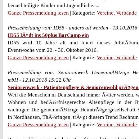
benachteiligte Kinder und Jugendliche. ...
Ganze Pressemeldung lesen
| Kategorie:
Vereine, Verbände
Pressemeldung von: ID55 - anders alt werden - 13.10.2016
ID55 lÃ¤dt ins 50plus BarCamp ein
ID55 wird 10 Jahre alt und feiert dieses JubilÃ¤u
Eventwoche vom 22. - 30. Oktober 2016.
Ganze Pressemeldung lesen
| Kategorie:
Vereine, Verbände
Pressemeldung von: Seniorenwerk GemeinnÃ¼tzige Heim
mbH - 12.10.2016 15:22 Uhr
Seniorenwerk - Patientenpflege & Seniorenwohl prÃ¤gen 
Weil die Menschen in Deutschland immer Ã¤lter werden, w
Wohnen und bedÃ¼rfnisgerechte Altenpflege in der B
wichtiger. Die gemeinnÃ¼tzige HeimtrÃ¤gergesellschaft 
in Nordhausen, ThÃ¼ringen, trÃ¤gt diesem Trend Rechnung.
Ganze Pressemeldung lesen
| Kategorie:
Vereine, Verbände