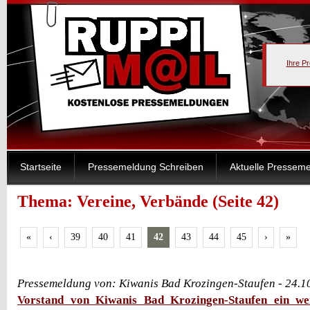
Ihre P
Startseite
Pressemeldung Schreiben
Aktuelle Pressem
Thema: Vereine, Verbände (Seite 42)
«
‹
39
40
41
42
43
44
45
›
»
Pressemeldung von: Kiwanis Bad Krozingen-Staufen - 24.1
Vorstand von Kiwanis Bad Krozingen-Staufen ein we