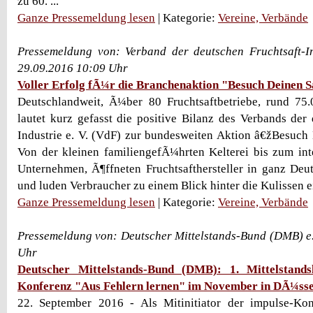
zu 60. ...
Ganze Pressemeldung lesen
| Kategorie:
Vereine, Verbände
Pressemeldung von: Verband der deutschen Fruchtsaft-In
29.09.2016 10:09 Uhr
Voller Erfolg fÃ¼r die Branchenaktion "Besuch Deinen S
Deutschlandweit, Ã¼ber 80 Fruchtsaftbetriebe, rund 75
lautet kurz gefasst die positive Bilanz des Verbands der 
Industrie e. V. (VdF) zur bundesweiten Aktion â€žBesuch
Von der kleinen familiengefÃ¼hrten Kelterei bis zum int
Unternehmen, Ã¶ffneten Fruchtsafthersteller in ganz De
und luden Verbraucher zu einem Blick hinter die Kulissen e
Ganze Pressemeldung lesen
| Kategorie:
Vereine, Verbände
Pressemeldung von: Deutscher Mittelstands-Bund (DMB) e.
Uhr
Deutscher Mittelstands-Bund (DMB): 1. Mittelstands
Konferenz "Aus Fehlern lernen" im November in DÃ¼sse
22. September 2016 - Als Mitinitiator der impulse-Ko