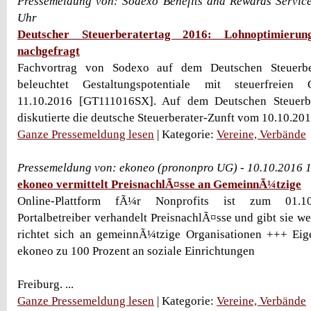
Pressemeldung von: Sodexo Benefits and Rewards Service
Uhr
Deutscher Steuerberatertag 2016: Lohnoptimieru
nachgefragt
Fachvortrag von Sodexo auf dem Deutschen Steuerbe
beleuchtet Gestaltungspotentiale mit steuerfreien G
11.10.2016 [GT111016SX]. Auf dem Deutschen Steuerbe
diskutierte die deutsche Steuerberater-Zunft vom 10.10.2016
Ganze Pressemeldung lesen
| Kategorie:
Vereine, Verbände
Pressemeldung von: ekoneo (prononpro UG) - 10.10.2016 
ekoneo vermittelt PreisnachlÃ¤sse an GemeinnÃ¼tzige
Online-Plattform fÃ¼r Nonprofits ist zum 01.10
Portalbetreiber verhandelt PreisnachlÃ¤sse und gibt sie w
richtet sich an gemeinnÃ¼tzige Organisationen +++ Ei
ekoneo zu 100 Prozent an soziale Einrichtungen
Freiburg. ...
Ganze Pressemeldung lesen
| Kategorie:
Vereine, Verbände