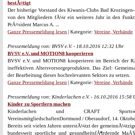
bestÃ¤tigt
Der bisherige Vorstand des Kiwanis-Clubs Bad Krozingen-
von den Mitgliedern fÃ¼r ein weiteres Jahr in den Funkt
PrÃ¤sident Marcus A. ...
Ganze Pressemeldung lesen
| Kategorie:
Vereine, Verbände
Pressemeldung von: BVSV e.V. - 18.10.2016 12:32 Uhr
BVSV e.V. und MOTION8 kooperieren
BVSV e.V. und MOTION8 kooperieren im Bereich der 
ineffektiven Altersvorsorgeprodukten. Das Ziel: Gemein
der Bearbeitung dieses hochrelevanten Sektors zu setzen.
Ganze Pressemeldung lesen
| Kategorie:
Vereine, Verbände
Pressemeldung von: Kinderlachen e.V. - 16.10.2016 15:58 
Kinder zu Sportlern machen
Kinderlachen und CRAFT Sportsw
VereinsmitgliedschaftenDortmund / Oberaudorf, 14. Oktobe
Bereits seit vielen Jahren unterstÃ¼tzt der gemeinnÃ¼tzig
bundesweit sportliche und gesundheitsfÃ¶rdernde MaÃ