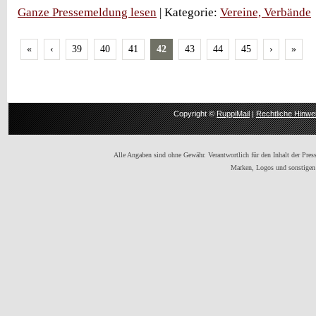
Ganze Pressemeldung lesen
| Kategorie:
Vereine, Verbände
«
‹
39
40
41
42
43
44
45
›
»
Copyright ©
RuppiMail
|
Rechtliche Hinwe
Alle Angaben sind ohne Gewähr. Verantwortlich für den Inhalt der Presse
Marken, Logos und sonstigen 