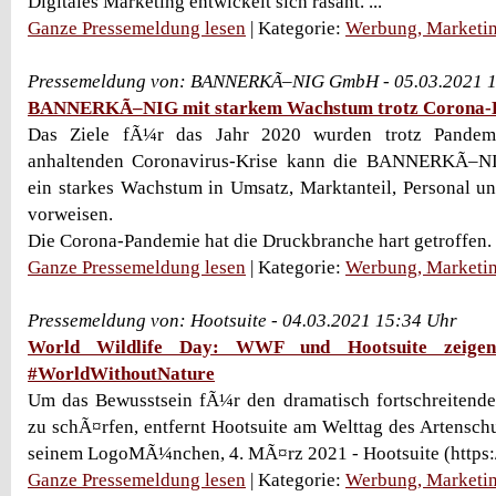
Digitales Marketing entwickelt sich rasant. ...
Ganze Pressemeldung lesen
| Kategorie:
Werbung, Marketin
Pressemeldung von: BANNERKÃ–NIG GmbH - 05.03.2021 1
BANNERKÃ–NIG mit starkem Wachstum trotz Corona-
Das Ziele fÃ¼r das Jahr 2020 wurden trotz Pandemie
anhaltenden Coronavirus-Krise kann die BANNERKÃ–
ein starkes Wachstum in Umsatz, Marktanteil, Personal un
vorweisen.
Die Corona-Pandemie hat die Druckbranche hart getroffen. .
Ganze Pressemeldung lesen
| Kategorie:
Werbung, Marketin
Pressemeldung von: Hootsuite - 04.03.2021 15:34 Uhr
World Wildlife Day: WWF und Hootsuite zeigen
#WorldWithoutNature
Um das Bewusstsein fÃ¼r den dramatisch fortschreitend
zu schÃ¤rfen, entfernt Hootsuite am Welttag des Artensch
seinem LogoMÃ¼nchen, 4. MÃ¤rz 2021 - Hootsuite (https://h
Ganze Pressemeldung lesen
| Kategorie:
Werbung, Marketin