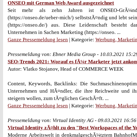
ONSEO mit German Web Award ausgezeichnet
Seit mehr als zehn Jahren ist ONSEO-GrÃ¼nd
(https://onseo.de/ueber-mich/) selbststÃ¤ndig und lebt se
(https://onseo.de/) aus. Diese Leidenschaft besteht d
Unternehmen in Sachen Marketing (https://onseo. ...
Ganze Pressemeldung lesen
| Kategorie:
Werbung, Marketin
Pressemeldung von: Ebner Media Group - 10.03.2021 15:2
SEO-Trends 2021: Worauf es fÃ¼r Marketer jetzt anko
Autor: Vlatko Stojanov, Head of COMMERCE WEEK
Content, Keywords, Backlinks: Die Suchmaschinenopti
Unternehmen und HÃ¤ndler, die ihre Reichweite und i
steigern wollen, zum tÃ¤glichen GeschÃ¤ft. ...
Ganze Pressemeldung lesen
| Kategorie:
Werbung, Marketin
Pressemeldung von: Virtual Identity AG - 09.03.2021 16:5
Virtual Identity zÃ¤hlt zu den "Best Workspaces of the Y
Moderne Arbeitswelt in denkmalgeschÃ¼tztem Bahnhof