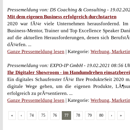
Pressemeldung von: DS Coaching & Consulting - 19.02.20
Mit dem eigenen Business erfolgreich durchstarten
2020 war fÃ¼r viele Unternehmen herausfordernd. I
Business-Mentor, Trainer und Top Excellence Speaker Danie
auf die aktuellen Herausforderungen, denen sich BerufstÃ¤
dÃ¼rfen. ...
Ganze Pressemeldung lesen
| Kategorie:
Werbung, Marketin
Pressemeldung von: EXPO-IP GmbH - 19.02.2021 08:56 U
Ihr Digitaler Showroom - im Handumdrehen einsatzberei
Ein digitales Schaufenster fÃ¼r Ihre ProdukteSeit 2020
digitale Wege gehen, um die eigenen Produkte, LÃ¶su
erfolgreich zu prÃ¤sentieren. ...
Ganze Pressemeldung lesen
| Kategorie:
Werbung, Marketin
«
‹
74
75
76
77
78
79
80
›
»