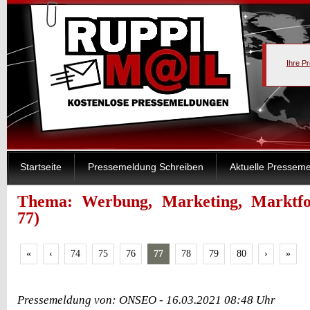
Ihre P
Startseite
Pressemeldung Schreiben
Aktuelle Pressem
Thema: Werbung, Marketing, Marktfor
77)
«
‹
74
75
76
77
78
79
80
›
»
Pressemeldung von: ONSEO - 16.03.2021 08:48 Uhr