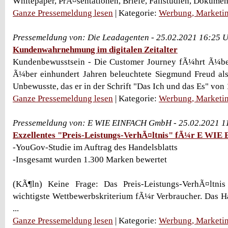
Whitepaper, PrÃ¤sentationen, Briefe, Fallstudien, Dokumen
Ganze Pressemeldung lesen
| Kategorie:
Werbung, Marketin
Pressemeldung von: Die Leadagenten - 25.02.2021 16:25 
Kundenwahrnehmung im digitalen Zeitalter
Kundenbewusstsein - Die Customer Journey fÃ¼hrt Ã¼b
Ã¼ber einhundert Jahren beleuchtete Siegmund Freud als
Unbewusste, das er in der Schrift "Das Ich und das Es" von 1
Ganze Pressemeldung lesen
| Kategorie:
Werbung, Marketin
Pressemeldung von: E WIE EINFACH GmbH - 25.02.2021 1
Exzellentes "Preis-Leistungs-VerhÃ¤ltnis" fÃ¼r E WI
-YouGov-Studie im Auftrag des Handelsblatts
-Insgesamt wurden 1.300 Marken bewertet
(KÃ¶ln) Keine Frage: Das Preis-Leistungs-VerhÃ¤ltnis 
wichtigste Wettbewerbskriterium fÃ¼r Verbraucher. Das Ha
...
Ganze Pressemeldung lesen
| Kategorie:
Werbung, Marketin