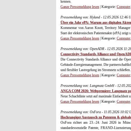
kennen.
Ganze Pressemeldung lesen
| Kategorie:
Computer,
Pressemeldung von: Hyland - 12.05.2026 12:46 
Über ein Jahr ePA: Warum aus digitalen Akte
Kommentar von Aaron Knott, Territory Manager
Start der elektronischen Patientenakte (ePA) zeigt 
Ganze Pressemeldung lesen
| Kategorie:
Computer,
Pressemeldung von: OpenADR - 12.05.2026 11:2
Connectivity Standards Alliance und OpenADR
Die Connectivity Standards Alliance und die Ope
Gebäude-Energiemanagement. Die partnerschaftli
und flexibler Lastregelung im Stromnetz schließen.
Ganze Pressemeldung lesen
| Kategorie:
Computer,
Pressemeldung von: Langmatz GmbH - 12.05.202
ANGA COM 2026: Weltpremiere: Langmatz prä
Neue Schachtlinie setzt auf maximale Einfachheit u
Ganze Pressemeldung lesen
| Kategorie:
Computer,
Pressemeldung von: OxFora - 11.05.2026 10:02 
Hochrangiger Austausch zu Patenten & globaler
OxFora richtet am 23.–24. Juni 2026 in Münc
standardessenzielle Patente, FRAND-Lizenzierung