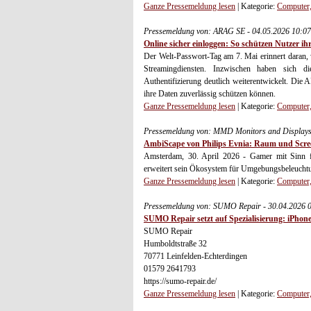
Ganze Pressemeldung lesen
| Kategorie:
Computer,
Pressemeldung von: ARAG SE - 04.05.2026 10:0
Online sicher einloggen: So schützen Nutzer ih
Der Welt-Passwort-Tag am 7. Mai erinnert daran, 
Streamingdiensten. Inzwischen haben sich 
Authentifizierung deutlich weiterentwickelt. Di
ihre Daten zuverlässig schützen können.
Ganze Pressemeldung lesen
| Kategorie:
Computer,
Pressemeldung von: MMD Monitors and Displays 
AmbiScape von Philips Evnia: Raum und Scre
Amsterdam, 30. April 2026 - Gamer mit Sinn fü
erweitert sein Ökosystem für Umgebungsbeleuchtun
Ganze Pressemeldung lesen
| Kategorie:
Computer,
Pressemeldung von: SUMO Repair - 30.04.2026 
SUMO Repair setzt auf Spezialisierung: iPho
SUMO Repair
Humboldtstraße 32
70771 Leinfelden-Echterdingen
01579 2641793
https://sumo-repair.de/
Ganze Pressemeldung lesen
| Kategorie:
Computer,