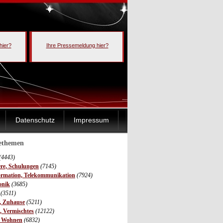
hier?
Ihre Pressemeldung hier?
Datenschutz
Impressum
sethemen
(4443)
ere, Schulungen
(7145)
ormation, Telekommunikation
(7924)
onik
(3685)
(3511)
r, Zuhause
(5211)
s, Vermischtes
(12122)
, Wohnen
(6832)