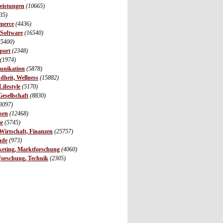
leistungen
(10665)
35)
merce
(4436)
 Software
(16540)
(5400)
port
(2348)
(1974)
unikation
(5878)
dheit, Wellness
(15882)
ifestyle
(5170)
Gesellschaft
(8830)
3097)
sen
(12468)
ie
(5745)
irtschaft, Finanzen
(25757)
nde
(973)
eting, Marktforschung
(4060)
Forschung, Technik
(2305)