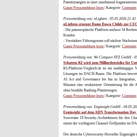
Patentstrategien in einer zunehmend fragmentierte
Ganze Pressemeldung lesen
| Kategorie:
Computer,
Pressemeldung von: nLighten - 05.05.2026 21:42
nLighten ernennt Dame Dawn Childs zur CE
- Die paneuropäische Plattform umfasst 34 Reche
Kunden
- Verstärktes Führungsteam soll nächste Wachstums
Ganze Pressemeldung lesen
| Kategorie:
Computer,
Pressemeldung von: We Compare XYZ GmbH - 05
Schatten-KI wird zum Milliardenrisiko für U
KI-Plattform-Vergleich.de ist ein unabhängiges 
Lösungen im DACH-Raum. Die Plattform bewerte
AI Act und Governance bis hin zu Integration, S
Minuten eine strukturierte Orientierung für die
ohne bezahlte Ranking-Platzierungen.
Ganze Pressemeldung lesen
| Kategorie:
Computer,
Pressemeldung von: Enginsight GmbH - 04.05.20
Enginsight auf dem ADN Transformation Day
Souveräne IT-Security-Architekturen für den Ch
einem der wichtigsten Channel-Treffpunkte im 
Der deutsche Cybersecurity-Hersteller Enginsight is