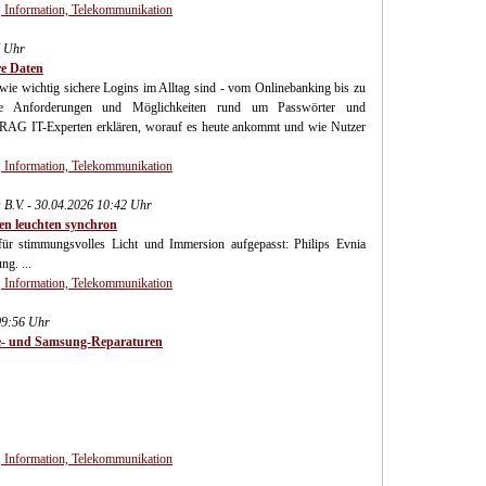
 Information, Telekommunikation
7 Uhr
re Daten
wie wichtig sichere Logins im Alltag sind - vom Onlinebanking bis zu
die Anforderungen und Möglichkeiten rund um Passwörter und
e ARAG IT-Experten erklären, worauf es heute ankommt und wie Nutzer
 Information, Telekommunikation
B.V. - 30.04.2026 10:42 Uhr
en leuchten synchron
r stimmungsvolles Licht und Immersion aufgepasst: Philips Evnia
g. ...
 Information, Telekommunikation
09:56 Uhr
ne- und Samsung-Reparaturen
 Information, Telekommunikation