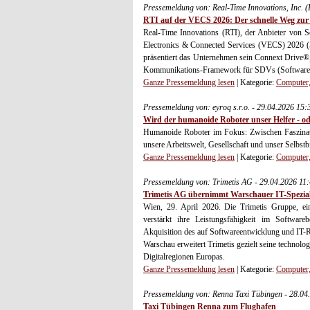
Pressemeldung von: Real-Time Innovations, Inc. 
RTI auf der VECS 2026: Der schnelle Weg zu
Real-Time Innovations (RTI), der Anbieter von 
Electronics & Connected Services (VECS) 2026 (
präsentiert das Unternehmen sein Connext Drive®, d
Kommunikations-Framework für SDVs (Software D
Ganze Pressemeldung lesen
| Kategorie:
Computer,
Pressemeldung von: eyroq s.r.o. - 29.04.2026 15
Wird der humanoide Roboter unser Helfer - od
Humanoide Roboter im Fokus: Zwischen Faszinati
unsere Arbeitswelt, Gesellschaft und unser Selbstb
Ganze Pressemeldung lesen
| Kategorie:
Computer,
Pressemeldung von: Trimetis AG - 29.04.2026 11
Trimetis AG übernimmt Warschauer IT-Spezial
Wien, 29. April 2026. Die Trimetis Gruppe, ein
verstärkt ihre Leistungsfähigkeit im Software
Akquisition des auf Softwareentwicklung und IT-Re
Warschau erweitert Trimetis gezielt seine technol
Digitalregionen Europas.
Ganze Pressemeldung lesen
| Kategorie:
Computer,
Pressemeldung von: Renna Taxi Tübingen - 28.04
Taxi Tübingen Renna zum Flughafen