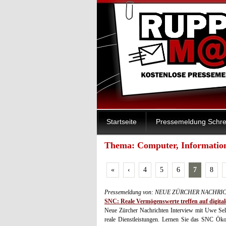
Startseite
Pressemeldung Schre
Thema: Computer, Information
«
‹
4
5
6
7
8
Pressemeldung von: NEUE ZÜRCHER NACHRICH
SNC: Reale Vermögenswerte treffen auf digital
Neue Zürcher Nachrichten Interview mit Uwe Sell
reale Dienstleistungen. Lernen Sie das SNC Öko