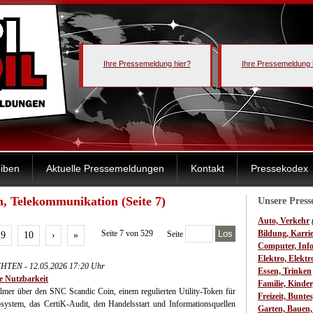
Ihre Pressemeldung hier?
Ihre Pressemeldung 
iben
Aktuelle Pressemeldungen
Kontakt
Pressekodex
, Telekommunikation (Seite 7)
Unsere Pres
Auto, Verkehr
Seite 7 von 529
Los
Bildung, Karri
Seite
9
10
›
»
Computer, Inf
Elektro, Elektr
TEN - 12.05.2026 17:20 Uhr
Essen, Trinken
e Nutzbarkeit
Familie, Kinde
mer über den SNC Scandic Coin, einem regulierten Utility‑Token für
Freizeit, Bunte
system, das CertiK‑Audit, den Handelsstart und Informationsquellen
Garten, Bauen