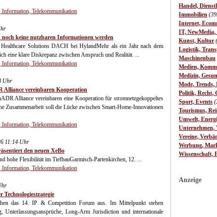
Handel, Dienst
 Information, Telekommunikation
Immobilien
(39
Internet, Ecom
Uhr
IT, NewMedia,
n noch keine nutzbaren Informationen werden
Kunst, Kultur
 Healthcare Solutions DACH bei HylandMehr als ein Jahr nach dem
Logistik, Trans
sich eine klare Diskrepanz zwischen Anspruch und Realität. ...
Maschinenbau
 Information, Telekommunikation
Medien, Komm
Medizin, Gesun
8 Uhr
Mode, Trends, L
 Alliance vereinbaren Kooperation
Politik, Recht, 
nADR Alliance vereinbaren eine Kooperation für stromnetzgekoppeltes
Sport, Events
(
che Zusammenarbeit soll die Lücke zwischen Smart-Home-Innovationen
Tourismus, Rei
Umwelt, Energ
 Information, Telekommunikation
Unternehmen, W
Vereine, Verbä
6 11:14 Uhr
Werbung, Mark
sentiert den neuen XeBo
Wissenschaft, 
nd hohe Flexibilität im TiefbauGarmisch-Partenkirchen, 12. ...
 Information, Telekommunikation
Anzeige
Uhr
 Technologiestrategie
hen das 14. IP & Competition Forum aus. Im Mittelpunkt stehen
, Unterlassungsansprüche, Long-Arm Jurisdiction und internationale