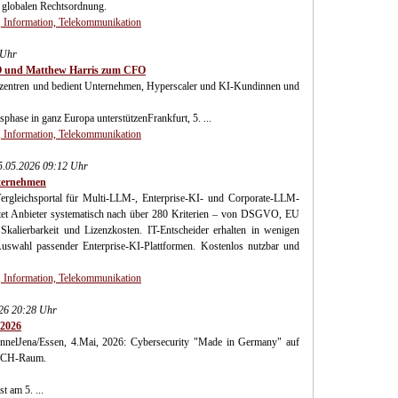
n globalen Rechtsordnung.
 Information, Telekommunikation
 Uhr
O und Matthew Harris zum CFO
nzentren und bedient Unternehmen, Hyperscaler und KI-Kundinnen und
phase in ganz Europa unterstützenFrankfurt, 5. ...
 Information, Telekommunikation
.05.2026 09:12 Uhr
nternehmen
Vergleichsportal für Multi-LLM-, Enterprise-KI- und Corporate-LLM-
t Anbieter systematisch nach über 280 Kriterien – von DSGVO, EU
kalierbarkeit und Lizenzkosten. IT-Entscheider erhalten in wenigen
 Auswahl passender Enterprise-KI-Plattformen. Kostenlos nutzbar und
 Information, Telekommunikation
26 20:28 Uhr
 2026
annelJena/Essen, 4.Mai, 2026: Cybersecurity "Made in Germany" auf
DACH-Raum.
t am 5. ...