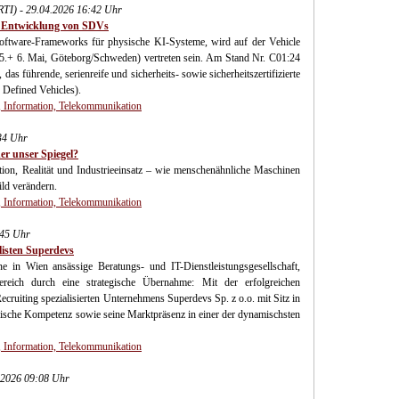
(RTI) - 29.04.2026 16:42 Uhr
r Entwicklung von SDVs
Software-Frameworks für physische KI-Systeme, wird auf der Vehicle
5.+ 6. Mai, Göteborg/Schweden) vertreten sein. Am Stand Nr. C01:24
as führende, serienreife und sicherheits- sowie sicherheitszertifizierte
efined Vehicles).
 Information, Telekommunikation
:34 Uhr
er unser Spiegel?
on, Realität und Industrieeinsatz – wie menschenähnliche Maschinen
ild verändern.
 Information, Telekommunikation
:45 Uhr
isten Superdevs
e in Wien ansässige Beratungs- und IT-Dienstleistungsgesellschaft,
bereich durch eine strategische Übernahme: Mit der erfolgreichen
cruiting spezialisierten Unternehmens Superdevs Sp. z o.o. mit Sitz in
ogische Kompetenz sowie seine Marktpräsenz in einer der dynamischsten
 Information, Telekommunikation
.2026 09:08 Uhr