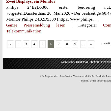
Zwei Displays, ein Monitor
Philips 24B2D5300: erster beidseitig nutz
vorgestelltAmsterdam, 20. Mai 2026 - Der beidseitige 60,4
Monitor Philips 24B2D5300 (https://www.philips. ...
Ganze Pressemeldung lesen
| Kategorie:
Com
Telekommunikation
Seite 6
«
‹
3
4
5
6
7
8
9
›
»
Copyright ©
RuppiMail
|
Rechtliche Hinwe
Alle Angaben sind ohne Gewähr. Verantwortlich für den Inhalt der Presse
Marken, Logos und sonstigen 