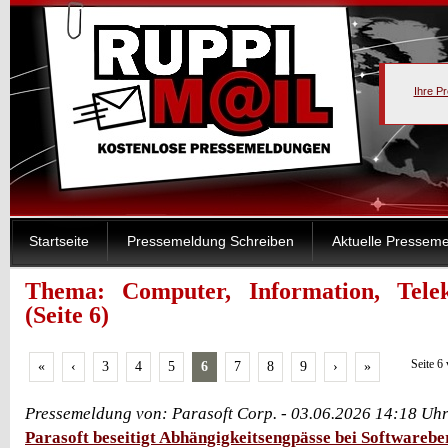
Ihre P
Startseite
Pressemeldung Schreiben
Aktuelle Pressem
Thema: Computer, Information, Tele
(Seite 6)
Seite 6
«
‹
3
4
5
6
7
8
9
›
»
Pressemeldung von: Parasoft Corp. - 03.06.2026 14:18 Uh
Parasoft beseitigt Abhängigkeitsengpässe bei Softwareber