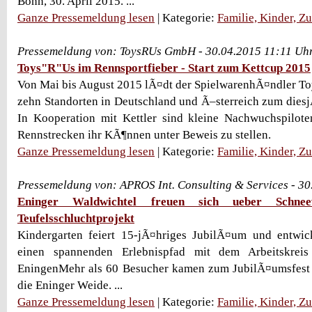
Bonn, 30. April 2015. ...
Ganze Pressemeldung lesen
| Kategorie:
Familie, Kinder, Z
Pressemeldung von: ToysRUs GmbH - 30.04.2015 11:11 Uh
Toys"R"Us im Rennsportfieber - Start zum Kettcup 2015
Von Mai bis August 2015 lÃ¤dt der SpielwarenhÃ¤ndler T
zehn Standorten in Deutschland und Ã–sterreich zum diesj
In Kooperation mit Kettler sind kleine Nachwuchspilote
Rennstrecken ihr KÃ¶nnen unter Beweis zu stellen.
Ganze Pressemeldung lesen
| Kategorie:
Familie, Kinder, Z
Pressemeldung von: APROS Int. Consulting & Services - 3
Eninger Waldwichtel freuen sich ueber Schne
Teufelsschluchtprojekt
Kindergarten feiert 15-jÃ¤hriges JubilÃ¤um und entwi
einen spannenden Erlebnispfad mit dem Arbeitskrei
EningenMehr als 60 Besucher kamen zum JubilÃ¤umsfest 
die Eninger Weide. ...
Ganze Pressemeldung lesen
| Kategorie:
Familie, Kinder, Z