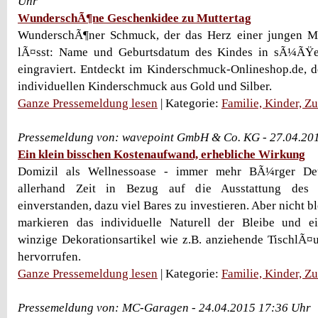
Uhr
WunderschÃ¶ne Geschenkidee zu Muttertag
WunderschÃ¶ner Schmuck, der das Herz einer jungen M
lÃ¤sst: Name und Geburtsdatum des Kindes in sÃ¼ÃŸ
eingraviert. Entdeckt im Kinderschmuck-Onlineshop.de, 
individuellen Kinderschmuck aus Gold und Silber.
Ganze Pressemeldung lesen
| Kategorie:
Familie, Kinder, Z
Pressemeldung von: wavepoint GmbH & Co. KG - 27.04.20
Ein klein bisschen Kostenaufwand, erhebliche Wirkung
Domizil als Wellnessoase - immer mehr BÃ¼rger Deu
allerhand Zeit in Bezug auf die Ausstattung des
einverstanden, dazu viel Bares zu investieren. Aber nich
markieren das individuelle Naturell der Bleibe und e
winzige Dekorationsartikel wie z.B. anziehende TischlÃ¤
hervorrufen.
Ganze Pressemeldung lesen
| Kategorie:
Familie, Kinder, Z
Pressemeldung von: MC-Garagen - 24.04.2015 17:36 Uhr