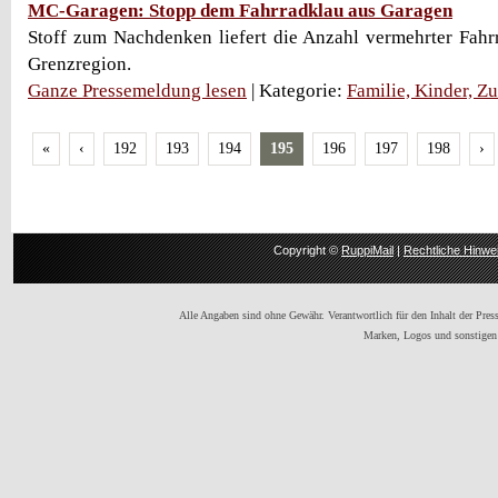
MC-Garagen: Stopp dem Fahrradklau aus Garagen
Stoff zum Nachdenken liefert die Anzahl vermehrter Fahr
Grenzregion.
Ganze Pressemeldung lesen
| Kategorie:
Familie, Kinder, Z
«
‹
192
193
194
195
196
197
198
›
Copyright ©
RuppiMail
|
Rechtliche Hinwe
Alle Angaben sind ohne Gewähr. Verantwortlich für den Inhalt der Presse
Marken, Logos und sonstigen 