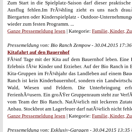
Zum Start in die Spielplatz-Saison darf dieser praktische
Ausflug fehlen.Im FrÃ¼hling zieht es uns nach drau
Biergarten oder Kinderspielplatz - Outdoor-Unternehmung
wieder zum festen Programm. ...
Ganze Pressemeldung lesen
| Kategorie:
Familie, Kinder, Z
Pressemeldung von: Bio Ranch Zempow - 30.04.2015 17:36
Kitafahrt auf den Bauernhof
FÃ¼nf Tage mit der Kita auf dem Bauernhof leben. Eine Kit
Erlebnis fÃ¼r Kinder und Erzieher. Auf der Bio Ranch i
Kita-Gruppen im FrÃ¼hjahr das Landleben auf einem Baue
Ranch ist kein Kinderbauernhof, sondern ein Landwirtscha
Wald, Wiesen und Feldern. Die Unterbringung erfo
FerienhÃ¤usern. Ein groÃŸer Gruppenraum steht zur Verf
vom Team der Bio Ranch. NatÃ¼rlich mit leckeren Zutat
Anbau. Stockbrot am Lagerfeuer darf natÃ¼rlich nicht fehl
Ganze Pressemeldung lesen
| Kategorie:
Familie, Kinder, Z
Pressemeldung von: Exklusiv-Garagen - 30.04.2015 13:35