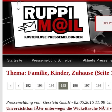
Ihre P
Startseite
Pressemeldung Schreiben
Aktuelle Pressem
Thema: Familie, Kinder, Zuhause (Seite 
«
‹
192
193
194
195
196
197
198
›
Pressemeldung von: Gesslein GmbH - 02.05.2015 11:09 Uh
Unverzichtbar fÃ¼r unterwegs: die Wickeltasche NÂ°3