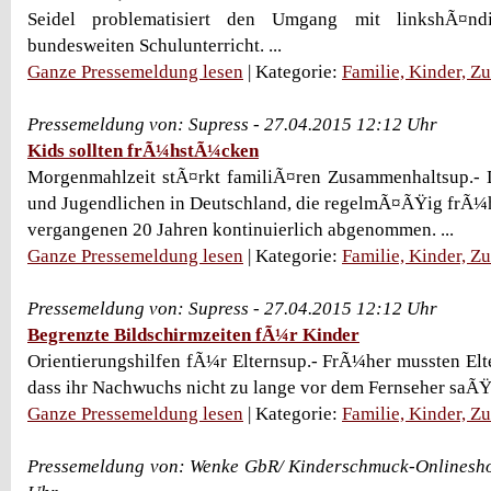
Seidel problematisiert den Umgang mit linkshÃ¤n
bundesweiten Schulunterricht. ...
Ganze Pressemeldung lesen
| Kategorie:
Familie, Kinder, Z
Pressemeldung von: Supress - 27.04.2015 12:12 Uhr
Kids sollten frÃ¼hstÃ¼cken
Morgenmahlzeit stÃ¤rkt familiÃ¤ren Zusammenhaltsup.- D
und Jugendlichen in Deutschland, die regelmÃ¤ÃŸig frÃ¼
vergangenen 20 Jahren kontinuierlich abgenommen. ...
Ganze Pressemeldung lesen
| Kategorie:
Familie, Kinder, Z
Pressemeldung von: Supress - 27.04.2015 12:12 Uhr
Begrenzte Bildschirmzeiten fÃ¼r Kinder
Orientierungshilfen fÃ¼r Elternsup.- FrÃ¼her mussten Elte
dass ihr Nachwuchs nicht zu lange vor dem Fernseher saÃŸ. 
Ganze Pressemeldung lesen
| Kategorie:
Familie, Kinder, Z
Pressemeldung von: Wenke GbR/ Kinderschmuck-Onlinesho