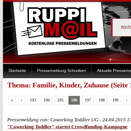
Ihre P
Startseite
Pressemeldung Schreiben
Aktuelle Pressem
Thema: Familie, Kinder, Zuhause (Seite 
«
‹
193
194
195
196
197
198
199
›
Pressemeldung von: Coworking Toddler UG - 24.04.2015 1
"Coworking Toddler" startet Crowdfunding-Kampagne