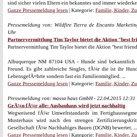
sind sicher vielen Eltern ein bekanntes und immer wiederkeh
Ganze Pressemeldung lesen
| Kategorie:
Familie, Kinder, Z
Pressemeldung von: Wildfire Tierra de Encanto Marketin
Uhr
Partnervermittlung Tim Taylor bietet die Aktion "best fr
Partnervermittlung Tim Taylor bietet die Aktion "best frien
Albuquerque NM 87104 USA - Hunde sind bekanntlich 
Freund. Es gibt zahlreiche Singles, fÃ¼r die ist ihr Hund
LebensgefÃ¤hrte sondern fast ein Familienmitglied. ...
Ganze Pressemeldung lesen
| Kategorie:
Familie, Kinder, Z
Pressemeldung von: massa haus GmbH - 22.04.2015 12:31
GrÃ¼n fÃ¼r alle: Ausbauhaus wird jetzt nachhaltig
Wegweisend fÃ¼r Umweltstandards im Fertighaussegme
Musterhaus wird nach den strengen Zertifizierungskri
Gesellschaft fÃ¼r Nachhaltiges Bauen (DGNB) bewertet. ...
Ganze Pressemeldung lesen
| Kategorie:
Familie, Kinder, Z