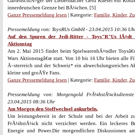
GartenschlÃ¤ger der Liedermacher Gerd Knesel ein Konze
innerdeutschen Grenze bei BÃ¼chen. [5]
Ganze Pressemeldung lesen
| Kategorie:
Familie, Kinder, Z
Pressemeldung von: ToysRUs GmbH - 23.04.2015 10:36 Uh
Auf den Spuren der Jedi-Ritter - Toys"R"Us lÃ¤dt
Aktionstag
Am 2. Mai 2015 findet beim SpielwarenhÃ¤ndler Toysâ
Wars Aktionstagâ€œ statt. Von 10 bis 16 Uhr bieten alle Fi
Ã–sterreich und der Schweiz* ein abwechslungsreiches 
kleine und groÃŸe Fans.
Ganze Pressemeldung lesen
| Kategorie:
Familie, Kinder, Z
Pressemeldung von: Morgengold FrÃ¼hstÃ¼cksdienst
23.04.2015 08:36 Uhr
Am Morgen den Stoffwechsel ankurbeln.
Um leistungsbereit in der Schule und bei der Arbeit zu
FrÃ¼hstÃ¼ck nicht verzichtet werden. Ein leckeres B
Energie und Power.Die morgendlichen Diskussionen a