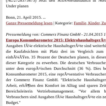
(NL/2728375473) Jetzt den SchÃ¼leraustausch in No
Under planen
Bonn, 21. April 2015. ...
Ganze Pressemeldung lesen
| Kategorie:
Familie, Kinder, Z
Pressemeldung von: Commerz Finanz GmbH - 21.04.2015 
Europa Konsumbarometer 2015: ElektrohaushaltsgerÃ¤
Ausgaben fÃ¼r elektrische HaushaltsgerÃ¤te sind weiterhi
die Kaufabsichten mit Platz drei im Vergleich zum
einbÃ¼ÃŸen. 35 Prozent der Deutschen planen, in diesem
dieser Kategorie zu erwerben. Die deutschen Verbrauche
unter dem europÃ¤ischen Durchschnitt (36 %). Dies b
Konsumbarometer 2015, eine reprÃ¤sentative Verbraucher
der Commerz Finanz GmbH. "Elektrische HaushaltsgerÃ
Arbeit, erhÃ¶hen den Komfort im Alltag und sparen Zeit
Bereichsleiterin Vertriebsmanagement. "Vor allem
Verbrauchern sind Ausgaben fÃ¼r HaushaltsgerÃ¤te ein zen
Budget."