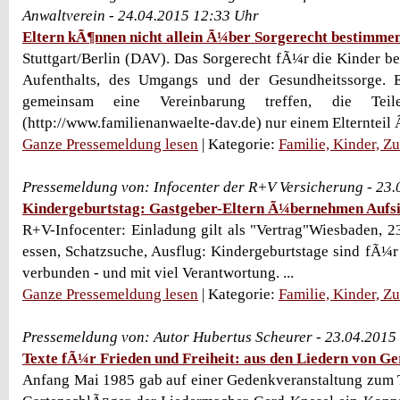
Anwaltverein - 24.04.2015 12:33 Uhr
Eltern kÃ¶nnen nicht allein Ã¼ber Sorgerecht bestimme
Stuttgart/Berlin (DAV). Das Sorgerecht fÃ¼r die Kinder be
Aufenthalts, des Umgangs und der Gesundheitssorge. 
gemeinsam eine Vereinbarung treffen, die Teil
(http://www.familienanwaelte-dav.de) nur einem Elternteil 
Ganze Pressemeldung lesen
| Kategorie:
Familie, Kinder, Z
Pressemeldung von: Infocenter der R+V Versicherung - 23
Kindergeburtstag: Gastgeber-Eltern Ã¼bernehmen Aufsic
R+V-Infocenter: Einladung gilt als "Vertrag"Wiesbaden, 2
essen, Schatzsuche, Ausflug: Kindergeburtstage sind fÃ¼r 
verbunden - und mit viel Verantwortung. ...
Ganze Pressemeldung lesen
| Kategorie:
Familie, Kinder, Z
Pressemeldung von: Autor Hubertus Scheurer - 23.04.2015
Texte fÃ¼r Frieden und Freiheit: aus den Liedern von Ge
Anfang Mai 1985 gab auf einer Gedenkveranstaltung zum 