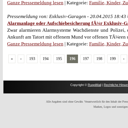
Ganze Pressemeldung lesen
| Kategorie:
Familie, Kinder, Z
Pressemeldung von: Exklusiv-Garagen - 20.04.2015 18:43
Alarmanlage oder Aufschiebesicherung fÃ¼r Exklusiv-
Zwar alarmieren Alarmsysteme Wachdienste und Polizei, 
Ankunft am Tatort mit offenem Mund vor offenen TÃ¼ren u
Ganze Pressemeldung lesen
| Kategorie:
Familie, Kinder, Z
«
‹
193
194
195
196
197
198
199
›
Copyright ©
RuppiMail
|
Rechtliche Hinwe
Alle Angaben sind ohne Gewähr. Verantwortlich für den Inhalt der Presse
Marken, Logos und sonstigen 