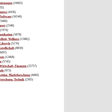
leistungen
(10665)
35)
merce
(4436)
 Software
(16540)
(5400)
port
(2348)
(1974)
unikation
(5878)
dheit, Wellness
(15882)
ifestyle
(5170)
Gesellschaft
(8830)
3097)
sen
(12468)
ie
(5745)
irtschaft, Finanzen
(25757)
nde
(973)
eting, Marktforschung
(4060)
Forschung, Technik
(2305)