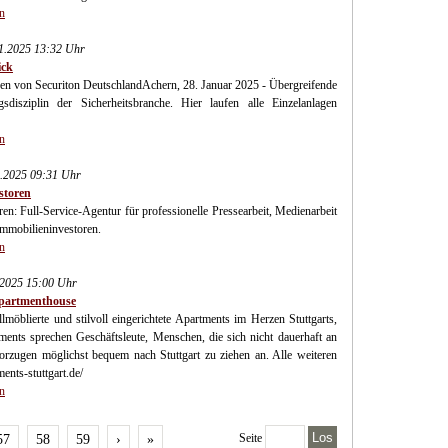
n
01.2025 13:32 Uhr
ick
n von Securiton DeutschlandAchern, 28. Januar 2025 - Übergreifende
sdisziplin der Sicherheitsbranche. Hier laufen alle Einzelanlagen
n
.2025 09:31 Uhr
storen
 Full-Service-Agentur für professionelle Pressearbeit, Medienarbeit
 Immobilieninvestoren.
n
.2025 15:00 Uhr
Apartmenthouse
lmöblierte und stilvoll eingerichtete Apartments im Herzen Stuttgarts,
nts sprechen Geschäftsleute, Menschen, die sich nicht dauerhaft an
vorzugen möglichst bequem nach Stuttgart zu ziehen an. Alle weiteren
ents-stuttgart.de/
n
Los
Seite
57
58
59
›
»