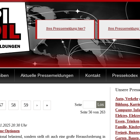
Ihre Pressemeldung hier?
Ihre Pressemeldung 
iben
Aktuelle Pressemeldungen
Kontakt
Pressekodex
Unsere Pres
Auto, Verkehr
Los
Bildung, Karri
Seite
57
58
59
›
»
Computer, Inf
Seite 56 von 263
Elektro, Elektr
Essen, Trinken
01.2025 20:30 Uhr
Familie, Kinde
ene Optionen
Freizeit, Bunte
onal belastend, sondern stellt oft auch eine große Herausforderung in
Garten, Bauen