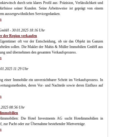
iewitsch durch sein klares Profil aus: Präzision, Verlässlichkeit und
dürfnisse seiner Kunden. Seine Arbeitsweise ist geprägt von einem
inem aussergewöhnlichen Servicegedanken.
n
 GmbH - 30.01.2025 18:16 Uhr
er der Region verkaufen
Eigentümer oft vor der Entscheidung, ob sie das Objekt im Ganzen
aufteilen sollen. Die Makler der Mahis & Müller Immobilien GmbH aus
idung und übernehmen den gesamten Verkaufsprozess.
n
.01.2025 11:29 Uhr
ng einer Immobilie ein unverzichtbarer Schritt im Verkaufsprozess. In
ertungsmethoden, deren Vor- und Nachteile sowie deren Einfluss auf
n
1.2025 08:56 Uhr
elimmobilien
elimmobilien: Die Hotel Investments AG sucht Hotelimmobilien in
, zur Pacht oder zur Übernahme bestehender Mietverträge.
n