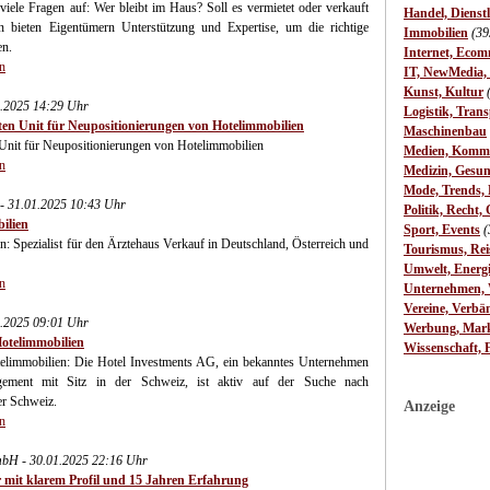
iele Fragen auf: Wer bleibt im Haus? Soll es vermietet oder verkauft
Handel, Dienst
bieten Eigentümern Unterstützung und Expertise, um die richtige
Immobilien
(39
en.
Internet, Ecom
n
IT, NewMedia,
Kunst, Kultur
1.2025 14:29 Uhr
Logistik, Trans
ten Unit für Neupositionierungen von Hotelimmobilien
Maschinenbau
 Unit für Neupositionierungen von Hotelimmobilien
Medien, Komm
n
Medizin, Gesun
Mode, Trends, L
- 31.01.2025 10:43 Uhr
Politik, Recht, 
ilien
Sport, Events
(
: Spezialist für den Ärztehaus Verkauf in Deutschland, Österreich und
Tourismus, Rei
Umwelt, Energ
n
Unternehmen, W
Vereine, Verbä
1.2025 09:01 Uhr
Werbung, Mark
Hotelimmobilien
Wissenschaft, 
elimmobilien: Die Hotel Investments AG, ein bekanntes Unternehmen
agement mit Sitz in der Schweiz, ist aktiv auf der Suche nach
er Schweiz.
Anzeige
n
mbH - 30.01.2025 22:16 Uhr
 mit klarem Profil und 15 Jahren Erfahrung