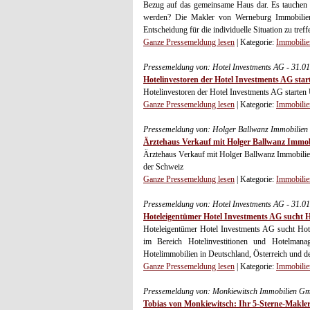
Bezug auf das gemeinsame Haus dar. Es tauchen v
werden? Die Makler von Werneburg Immobilien 
Entscheidung für die individuelle Situation zu treff
Ganze Pressemeldung lesen
| Kategorie:
Immobilie
Pressemeldung von: Hotel Investments AG - 31.0
Hotelinvestoren der Hotel Investments AG star
Hotelinvestoren der Hotel Investments AG starten
Ganze Pressemeldung lesen
| Kategorie:
Immobilie
Pressemeldung von: Holger Ballwanz Immobilien 
Ärztehaus Verkauf mit Holger Ballwanz Immob
Ärztehaus Verkauf mit Holger Ballwanz Immobilien
der Schweiz
Ganze Pressemeldung lesen
| Kategorie:
Immobilie
Pressemeldung von: Hotel Investments AG - 31.0
Hoteleigentümer Hotel Investments AG sucht 
Hoteleigentümer Hotel Investments AG sucht Hot
im Bereich Hotelinvestitionen und Hotelman
Hotelimmobilien in Deutschland, Österreich und d
Ganze Pressemeldung lesen
| Kategorie:
Immobilie
Pressemeldung von: Monkiewitsch Immobilien G
Tobias von Monkiewitsch: Ihr 5-Sterne-Makler