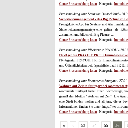
Ganze Pressemeldung lesen
| Kategorie:
Immobilie
Pressemeldung von: Securiton Deutschland - 28.
Sicherheitsmanagement - das Big Picture im Bl
Preisgekrönte App für System- und Alarmmeldunge
Sicherheitsmanagementsysteme gelten als König
zusammen und bilden ein Big Picture. ...
Ganze Pressemeldung lesen
| Kategorie:
Immobilie
Pressemeldung von: PR-Agentur PR4YOU - 28.01
PR-Agentur PR4YOU: PR für Immobilieninve
PR-Agentur PR4YOU: PR für Immobilieninvestoren:
und Öffentlichkeitsarbeit. Spezialisiert auf PR für
Ganze Pressemeldung lesen
| Kategorie:
Immobilie
Pressemeldung von: Roomments Stuttgart - 27.01
Wohnen auf Zeit in Stuttgart bei roomments 
roomments Stuttgart bietet Ihnen hochwertige, vol
gemäß des Mottos "Wohnen auf Zeit". Die Apartme
eine Stadt binden wollen und all jene, die es be
Informationen finden Sie unter: https://www.roomm
Ganze Pressemeldung lesen
| Kategorie:
Immobilie
«
‹
53
54
55
56