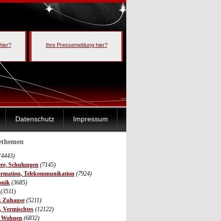
hier?
Ihre Pressemeldung hier?
Datenschutz
Impressum
sethemen
(4443)
ere, Schulungen
(7145)
ormation, Telekommunikation
(7924)
onik
(3685)
(3511)
r, Zuhause
(5211)
s, Vermischtes
(12122)
, Wohnen
(6832)