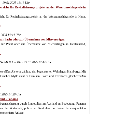
- 29.01.2025 18:18 Uhr
cht für Revitalisierungsprojekt an der Weserumschlagstelle in
t für Revitalisierungsprojekt an der Weserumschlagstelle in Hann.
n
1.2025 14:44 Uhr
 zur Pacht oder zur Übernahme von Mietverträgen
zur Pacht oder zur Übernahme von Mietverträgen in Deutschland,
n
 GmbH & Co. KG - 29.01.2025 12:44 Uhr
eise!Das Alstertal zählt zu den begehrtesten Wohnlagen Hamburgs. Mit
rnaher Idylle zieht es Familien, Paare und Investoren gleichermaßen
n
01.2025 14:20 Uhr
land - Panama
rmögenssicherung durch Immobilien im Ausland an Bedeutung. Panama
stabiler Wirtschaft, politischer Neutralität und hoher Lebensqualität –
tsorientierte Anlage.