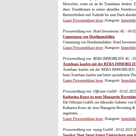
Menschen, wenn sie an ihr Traumhaus denken. Der
diese Trendthemen in seinen aktuellen Vorteilsw
Barrierefreiheit und Ästhetik bis zum Dach abziele
Ganze Pressemeldung lesen
| Kategorie:
Immobilie
Pressemeldung von: Hotel Investments AG - 04.0
Umnutzung von Hotelimmobilien
Umnutzung von Hotelimmobilien: Hotel Investmen
Ganze Pressemeldung lesen
| Kategorie:
Immobilie
Pressemeldung von: REBA IMMOBILIEN AG - 03
Ärztehaus kaufen mit der REBA IMMOBILI
Ärztehaus kaufen mit der REBA IMMOBILIEN A
beim Ärztehaus kaufen und bietet spezialisierte Di
Ganze Pressemeldung lesen
| Kategorie:
Immobilie
Pressemeldung von: Officium GmbH - 03.02.2025
Katharina Kruse ist neue Managerin Recruiti
Die Officium GmbH, ein führender Anbieter von M
Katharina Kruse als neue Managerin Recruiting & 
angetreten. ...
Ganze Pressemeldung lesen
| Kategorie:
Immobilie
Pressemeldung von: mytag GmbH - 03.02.2025 0
Speaker Slam Sieger bringt Einbrechern zum 