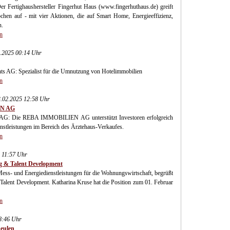
 Fertighaushersteller Fingerhut Haus (www.fingerhuthaus.de) greift
ochen auf - mit vier Aktionen, die auf Smart Home, Energieeffizienz,
n.
n
2.2025 00:14 Uhr
ts AG: Spezialist für die Umnutzung von Hotelimmobilien
n
.02.2025 12:58 Uhr
EN AG
G: Die REBA IMMOBILIEN AG unterstützt Investoren erfolgreich
enstleistungen im Bereich des Ärztehaus-Verkaufes.
n
 11:57 Uhr
ng & Talent Development
ess- und Energiedienstleistungen für die Wohnungswirtschaft, begrüßt
Talent Development. Katharina Kruse hat die Position zum 01. Februar
n
8:46 Uhr
heulen