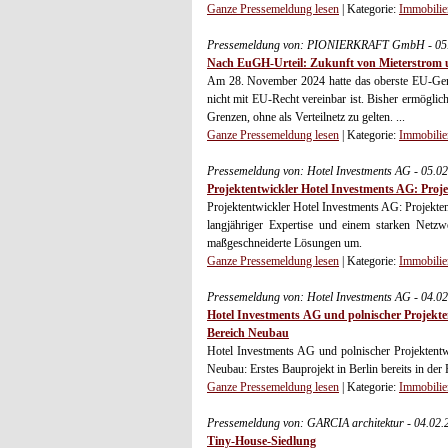
Ganze Pressemeldung lesen
| Kategorie:
Immobilie
Pressemeldung von: PIONIERKRAFT GmbH - 05.
Nach EuGH-Urteil: Zukunft von Mieterstrom 
Am 28. November 2024 hatte das oberste EU-Geri
nicht mit EU-Recht vereinbar ist. Bisher ermöglic
Grenzen, ohne als Verteilnetz zu gelten. ...
Ganze Pressemeldung lesen
| Kategorie:
Immobilie
Pressemeldung von: Hotel Investments AG - 05.0
Projektentwickler Hotel Investments AG: Proj
Projektentwickler Hotel Investments AG: Projekt
langjähriger Expertise und einem starken Netzw
maßgeschneiderte Lösungen um.
Ganze Pressemeldung lesen
| Kategorie:
Immobilie
Pressemeldung von: Hotel Investments AG - 04.0
Hotel Investments AG und polnischer Projek
Bereich Neubau
Hotel Investments AG und polnischer Projektent
Neubau: Erstes Bauprojekt in Berlin bereits in de
Ganze Pressemeldung lesen
| Kategorie:
Immobilie
Pressemeldung von: GARCIA architektur - 04.02
Tiny-House-Siedlung