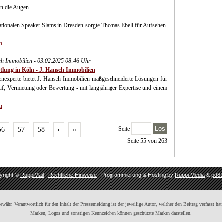
in die Augen
nationalen Speaker Slams in Dresden sorgte Thomas Ebell für Aufsehen.
n
ch Immobilien - 03.02.2025 08:46 Uhr
tlung in Köln - J. Hansch Immobilien
enexperte bietet J. Hansch Immobilien maßgeschneiderte Lösungen für
f, Vermietung oder Bewertung - mit langjähriger Expertise und einem
n
Los
Seite
56
57
58
›
»
Seite 55 von 263
yright ©
RuppiMail
|
Rechtliche Hinweise
| Programmierung & Hosting by
Ruppi Media
&
pd81
ähr. Verantwortlich für den Inhalt der Pressemeldung ist der jeweilige Autor, welcher den Beitrag verfasst hat,
Marken, Logos und sonstigen Kennzeichen können geschützte Marken darstellen.