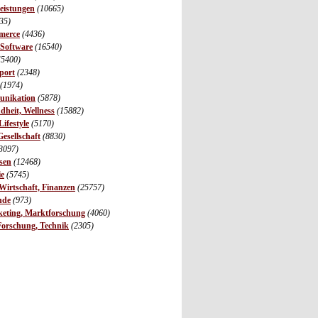
leistungen
(10665)
35)
merce
(4436)
 Software
(16540)
(5400)
port
(2348)
(1974)
unikation
(5878)
dheit, Wellness
(15882)
ifestyle
(5170)
Gesellschaft
(8830)
3097)
sen
(12468)
ie
(5745)
irtschaft, Finanzen
(25757)
nde
(973)
eting, Marktforschung
(4060)
Forschung, Technik
(2305)