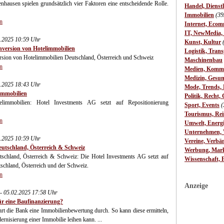
nhausen spielen grundsätzlich vier Faktoren eine entscheidende Rolle.
Handel, Dienst
Immobilien
(39
n
Internet, Ecom
IT, NewMedia,
2.2025 10:59 Uhr
Kunst, Kultur
nversion von Hotelimmobilien
Logistik, Trans
sion von Hotelimmobilien Deutschland, Österreich und Schweiz
Maschinenbau
n
Medien, Komm
Medizin, Gesun
2.2025 18:43 Uhr
Mode, Trends, L
immobilien
Politik, Recht, 
elimmobilien: Hotel Investments AG setzt auf Repositionierung
Sport, Events
(
Tourismus, Rei
n
Umwelt, Energ
Unternehmen, W
2.2025 10:59 Uhr
Vereine, Verbä
eutschland, Österreich & Schweiz
Werbung, Mark
schland, Österreich & Schweiz: Die Hotel Investments AG setzt auf
Wissenschaft, 
schland, Österreich und der Schweiz.
n
Anzeige
- 05.02.2025 17:58 Uhr
ür eine Baufinanzierung?
hrt die Bank eine Immobilienbewertung durch. So kann diese ermitteln,
ernisierung einer Immobilie leihen kann. ...