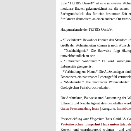
Eine *TETRIS Oasis®* ist eine innovative Wohns
modulare Bauten gekennzeichnet ist, die schnell
Pachtgrundstück, das für eine bestimmte Zeit 
Strukturen demontiert, an einen anderen Ort transp
Hauptmerkmale der TETRIS Oasis®:
- *Flexibilität:* Bewohner können den Standort un
Größe der Wohneinheiten können je nach Wunsch 
- *Nachhaltigkeit:* Die Bauweise folgt ökolo
umweltfreundlich zu sein.
- *Effizienter Wohnraum:* Es wird kostengüns
Lebensstile geeignet ist.
- *Verbindung zur Natur:* Die Außenanlagen sind s
Bewohnern ein naturnahes Lebensgefühl vermittelt
- *Modularität:* Die modularen Wohneinheiten
ökologischen Fußabdruck reduziert.
Die Architektur, Bauweise und Ausstattung der Wo
Effizienz und Nachhaltigkeit stets beibehalten werd
Ganze Pressemeldung lesen
| Kategorie:
Immobilie
Pressemeldung von: Fingerhut Haus GmbH & Co.
Vorteilswochen: Fingerhut Haus unterstützt a
Kosten- und energiesparend wohnen - und gleic