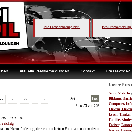
Ihre Pressemeldung hier?
Ihre Pressemeldung 
iben
Aktuelle Pressemeldungen
Kontakt
Pressekodex
Unsere Pres
Auto, Verkehr
Los
Bildung, Karri
Seite
56
57
58
›
»
Computer, Inf
Seite 55 von 263
Elektro, Elektr
Essen, Trinken
2.2025 10:09 Uhr
Familie, Kinde
t richtig
Freizeit, Bunte
ist eine Herausforderung, die sich durch einen Fachmann unkompliziert
Garten, Bauen