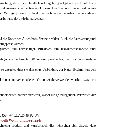
iedlung, die in einer ländlichen Umgebung aufgebaut wird und durch
 und unkompliziert entstehen können. Die Siedlung basiert auf einem
zur Verfügung steht. Sobald die Pacht endet, werden die modularen
ortiert und dort wieder aufgebaut.
d die Dauer des Aufenthalts flexibel wählen. Auch die Ausstattung und
angepasst werden.
gischen und nachhaltigen Prinzipien, um ressourcenschonend und
tiger und effizienter Wohnraum geschaffen, der für verschiedene
o gestaltet, dass sie eine enge Verbindung zur Natur fördern, was den
.
 können an verschiedenen Orten wiederverwendet werden, was den
hneinheiten können variieren, wobei die grundlegenden Prinzipien der
en.
n
 KG - 04.02.2025 10:02 Uhr
ktuelle Wohn- und Bautrends
hzeitig modern und komfortabel, dies wünschen sich derzeit viele