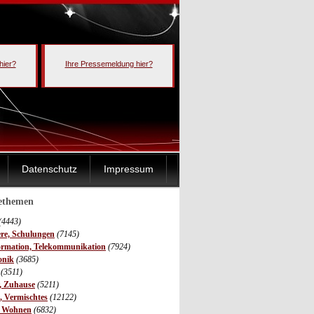
hier?
Ihre Pressemeldung hier?
Datenschutz
Impressum
sethemen
(4443)
ere, Schulungen
(7145)
ormation, Telekommunikation
(7924)
onik
(3685)
(3511)
r, Zuhause
(5211)
s, Vermischtes
(12122)
, Wohnen
(6832)