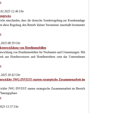
n
02.2025 12:46 Uhr
ungewiss
cht entschieden, dass die deutsche Sonderregelung zur Kundenanlage
hte diese Regelung den Betrieb kleiner Stromnetze innerhalb bestimmter
n
2.2025 08:59 Uhr
ektentwicklung von Hotelimmobilien
entwicklung von Hotelimmobilien für Neubauten und Umnutzungen: Mit
erk aus Hotelinvestoren und Hotelbetreibern setzt das Unternehmen
n
2.2025 18:42 Uhr
tentwickler JWG INVEST starten strategische Zusammenarbeit im
wickler JWG INVEST starten strategische Zusammenarbeit im Bereich
r Planungsphase
n
.2025 13:57 Uhr