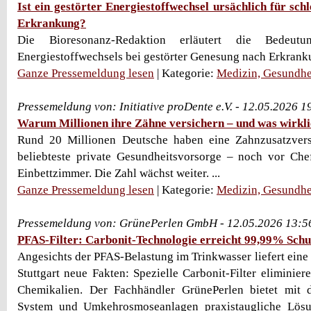
Ist ein gestörter Energiestoffwechsel ursächlich für sc
Erkrankung?
Die Bioresonanz-Redaktion erläutert die Bedeutu
Energiestoffwechsels bei gestörter Genesung nach Erkrank
Ganze Pressemeldung lesen
| Kategorie:
Medizin, Gesundhe
Pressemeldung von: Initiative proDente e.V. - 12.05.2026 
Warum Millionen ihre Zähne versichern – und was wirkli
Rund 20 Millionen Deutsche haben eine Zahnzusatzversi
beliebteste private Gesundheitsvorsorge – noch vor Che
Einbettzimmer. Die Zahl wächst weiter. ...
Ganze Pressemeldung lesen
| Kategorie:
Medizin, Gesundhe
Pressemeldung von: GrünePerlen GmbH - 12.05.2026 13:5
PFAS-Filter: Carbonit-Technologie erreicht 99,99% Schu
Angesichts der PFAS-Belastung im Trinkwasser liefert eine 
Stuttgart neue Fakten: Spezielle Carbonit-Filter eliminie
Chemikalien. Der Fachhändler GrünePerlen bietet mit
System und Umkehrosmoseanlagen praxistaugliche Lösu