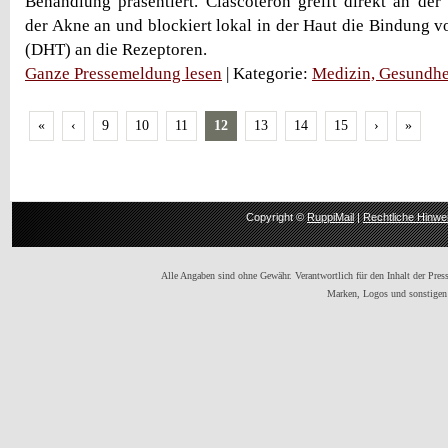
Behandlung präsentiert. Clascoteron greift direkt an de
der Akne an und blockiert lokal in der Haut die Bindung v
(DHT) an die Rezeptoren.
Ganze Pressemeldung lesen
| Kategorie:
Medizin, Gesundhe
«
‹
9
10
11
12
13
14
15
›
»
Copyright ©
RuppiMail
|
Rechtliche Hinwe
Alle Angaben sind ohne Gewähr. Verantwortlich für den Inhalt der Presse
Marken, Logos und sonstigen 