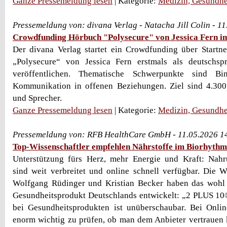
Ganze Pressemeldung lesen
| Kategorie:
Medizin, Gesundhe
Pressemeldung von: divana Verlag - Natacha Jill Colin - 1
Crowdfunding Hörbuch "Polysecure" von Jessica Fern i
Der divana Verlag startet ein Crowdfunding über Startn
„Polysecure“ von Jessica Fern erstmals als deutschs
veröffentlichen. Thematische Schwerpunkte sind B
Kommunikation in offenen Beziehungen. Ziel sind 4.300
und Sprecher.
Ganze Pressemeldung lesen
| Kategorie:
Medizin, Gesundhe
Pressemeldung von: RFB HealthCare GmbH - 11.05.2026 1
Top-Wissenschaftler empfehlen Nährstoffe im Biorhyth
Unterstützung fürs Herz, mehr Energie und Kraft: Nahr
sind weit verbreitet und online schnell verfügbar. Die Wi
Wolfgang Rüdinger und Kristian Becker haben das wohl 
Gesundheitsprodukt Deutschlands entwickelt: „2 PLUS 1
bei Gesundheitsprodukten ist unüberschaubar. Bei Onlin
enorm wichtig zu prüfen, ob man dem Anbieter vertrauen