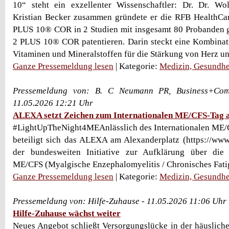
10“ steht ein exzellenter Wissenschaftler: Dr. Dr. Wo
Kristian Becker zusammen gründete er die RFB Health
PLUS 10® COR in 2 Studien mit insgesamt 80 Probanden ge
2 PLUS 10® COR patentieren. Darin steckt eine Kombinat
Vitaminen und Mineralstoffen für die Stärkung von Herz un
Ganze Pressemeldung lesen
| Kategorie:
Medizin, Gesundhe
Pressemeldung von: B. C Neumann PR, Business+Co
11.05.2026 12:21 Uhr
ALEXA setzt Zeichen zum Internationalen ME/CFS-Tag 
#LightUpTheNight4MEAnlässlich des Internationalen ME/
beteiligt sich das ALEXA am Alexanderplatz (https://www
der bundesweiten Initiative zur Aufklärung über die
ME/CFS (Myalgische Enzephalomyelitis / Chronisches Fatig
Ganze Pressemeldung lesen
| Kategorie:
Medizin, Gesundhe
Pressemeldung von: Hilfe-Zuhause - 11.05.2026 11:06 Uhr
Hilfe-Zuhause wächst weiter
Neues Angebot schließt Versorgungslücke in der häusliche