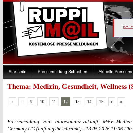
Ihre P
Startseite
Pressemeldung Schreiben
Aktuelle Pressem
Thema: Medizin, Gesundheit, Wellness (S
«
‹
9
10
11
12
13
14
15
›
»
Pressemeldung von: bioresonanz-zukunft, M+V Medien-
Germany UG (haftungsbeschränkt) - 13.05.2026 11:06 Uhr