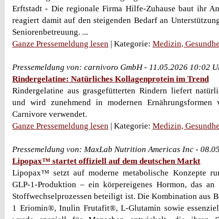
Erftstadt - Die regionale Firma Hilfe-Zuhause baut ihr A
reagiert damit auf den steigenden Bedarf an Unterstützung
Seniorenbetreuung. ...
Ganze Pressemeldung lesen
| Kategorie:
Medizin, Gesundhe
Pressemeldung von: carnivoro GmbH - 11.05.2026 10:02 U
Rindergelatine: Natürliches Kollagenprotein im Trend
Rindergelatine aus grasgefütterten Rindern liefert natürl
und wird zunehmend in modernen Ernährungsformen w
Carnivore verwendet.
Ganze Pressemeldung lesen
| Kategorie:
Medizin, Gesundhe
Pressemeldung von: MaxLab Nutrition Americas Inc - 08.0
Lipopax™ startet offiziell auf dem deutschen Markt
Lipopax™ setzt auf moderne metabolische Konzepte ru
GLP-1-Produktion – ein körpereigenes Hormon, das an 
Stoffwechselprozessen beteiligt ist. Die Kombination aus 
1 Eriomin®, Inulin Frutafit®, L-Glutamin sowie essenzie