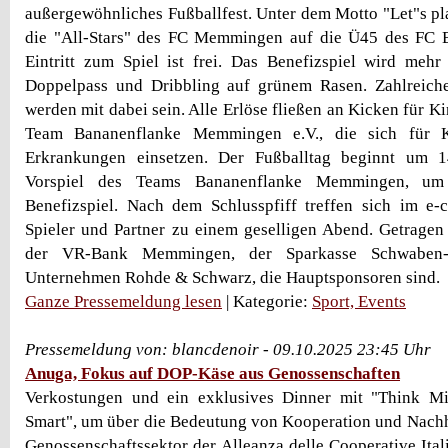
außergewöhnliches Fußballfest. Unter dem Motto "Let"s pla
die "All-Stars" des FC Memmingen auf die Ü45 des FC
Eintritt zum Spiel ist frei. Das Benefizspiel wird meh
Doppelpass und Dribbling auf grünem Rasen. Zahlreiche
werden mit dabei sein. Alle Erlöse fließen an Kicken für Ki
Team Bananenflanke Memmingen e.V., die sich für K
Erkrankungen einsetzen. Der Fußballtag beginnt um 
Vorspiel des Teams Bananenflanke Memmingen, um
Benefizspiel. Nach dem Schlusspfiff treffen sich im e-
Spieler und Partner zu einem geselligen Abend. Getragen
der VR-Bank Memmingen, der Sparkasse Schwaben
Unternehmen Rohde & Schwarz, die Hauptsponsoren sind.
Ganze Pressemeldung lesen
| Kategorie:
Sport, Events
Pressemeldung von: blancdenoir - 09.10.2025 23:45 Uhr
Anuga, Fokus auf DOP-Käse aus Genossenschaften
Verkostungen und ein exklusives Dinner mit "Think Mi
Smart", um über die Bedeutung von Kooperation und Nachh
Genossenschaftssektor der Alleanza delle Cooperative Ital