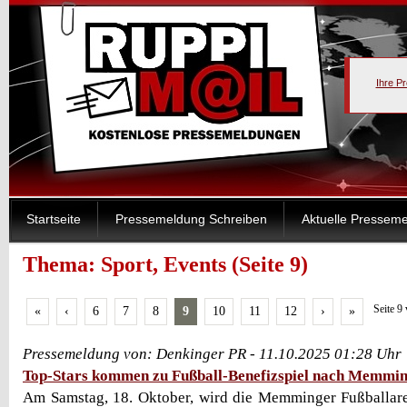
Ihre P
Startseite
Pressemeldung Schreiben
Aktuelle Pressem
Thema: Sport, Events (Seite 9)
Seite 9
«
‹
6
7
8
9
10
11
12
›
»
Pressemeldung von: Denkinger PR - 11.10.2025 01:28 Uhr
Top-Stars kommen zu Fußball-Benefizspiel nach Memmi
Am Samstag, 18. Oktober, wird die Memminger Fußballare