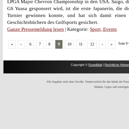
LPGA Major Chevron Championship in den USA. Saigo, di
GS Yuasa gesponsert wird, ist die erste Japanerin, die di
Turnier gewinnen konnte, und hat sich damit einen 
Geschichtsbüchern des Golfsports gesichert.
Ganze Pressemeldung lesen
| Kategorie:
Sport, Events
Seite 9
«
‹
6
7
8
9
10
11
12
›
»
Copyright ©
RuppiMail
|
Rechtliche Hinwe
Alle Angaben sind ohne Gewähr. Verantwortlich für den Inhalt der Presse
Marken, Logos und sonstigen 