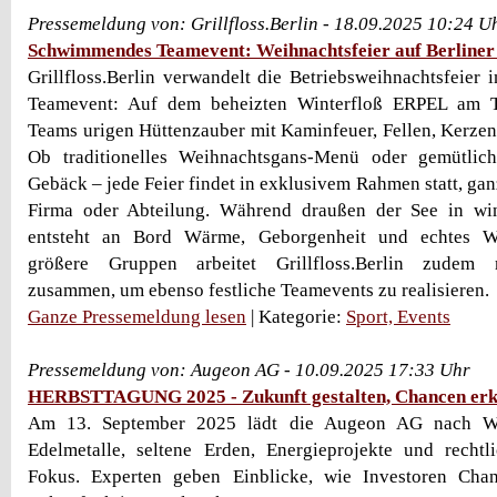
Pressemeldung von: Grillfloss.Berlin - 18.09.2025 10:24 U
Schwimmendes Teamevent: Weihnachtsfeier auf Berliner
Grillfloss.Berlin verwandelt die Betriebsweihnachtsfeier 
Teamevent: Auf dem beheizten Winterfloß ERPEL am T
Teams urigen Hüttenzauber mit Kaminfeuer, Fellen, Kerze
Ob traditionelles Weihnachtsgans-Menü oder gemütlic
Gebäck – jede Feier findet in exklusivem Rahmen statt, ganz
Firma oder Abteilung. Während draußen der See in wint
entsteht an Bord Wärme, Geborgenheit und echtes We
größere Gruppen arbeitet Grillfloss.Berlin zudem m
zusammen, um ebenso festliche Teamevents zu realisieren.
Ganze Pressemeldung lesen
| Kategorie:
Sport, Events
Pressemeldung von: Augeon AG - 10.09.2025 17:33 Uhr
HERBSTTAGUNG 2025 - Zukunft gestalten, Chancen er
Am 13. September 2025 lädt die Augeon AG nach Wü
Edelmetalle, seltene Erden, Energieprojekte und rechtl
Fokus. Experten geben Einblicke, wie Investoren Cha