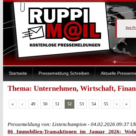
Ihre P
Startseite
Pressemeldung Schreiben
Aktuelle Pressem
Thema: Unternehmen, Wirtschaft, Finanz
«
‹
49
50
51
52
53
54
55
›
»
Pressemeldung von: Listenchampion - 04.02.2026 09:37 U
86 Immobilien-Transaktionen im Januar 2026: Woh