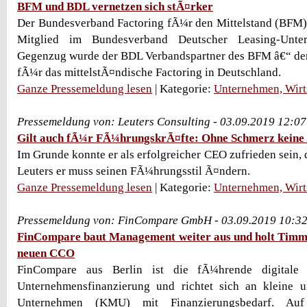
BFM und BDL vernetzen sich stÃ¤rker
Der Bundesverband Factoring fÃ¼r den Mittelstand (BFM) i
Mitglied im Bundesverband Deutscher Leasing-Unt
Gegenzug wurde der BDL Verbandspartner des BFM â€“ der
fÃ¼r das mittelstÃ¤ndische Factoring in Deutschland.
Ganze Pressemeldung lesen
| Kategorie:
Unternehmen, Wirt
Pressemeldung von: Leuters Consulting - 03.09.2019 12:0
Gilt auch fÃ¼r FÃ¼hrungskrÃ¤fte: Ohne Schmerz kein
Im Grunde konnte er als erfolgreicher CEO zufrieden sein,
Leuters er muss seinen FÃ¼hrungsstil Ã¤ndern.
Ganze Pressemeldung lesen
| Kategorie:
Unternehmen, Wirt
Pressemeldung von: FinCompare GmbH - 03.09.2019 10:3
FinCompare baut Management weiter aus und holt Timm
neuen CCO
FinCompare aus Berlin ist die fÃ¼hrende digitale 
Unternehmensfinanzierung und richtet sich an kleine u
Unternehmen (KMU) mit Finanzierungsbedarf. Auf