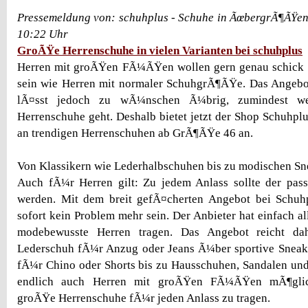
Pressemeldung von: schuhplus - Schuhe in ÃœbergrÃ¶ÃŸen
10:22 Uhr
GroÃŸe Herrenschuhe in vielen Varianten bei schuhplus
Herren mit groÃŸen FÃ¼ÃŸen wollen gern genau schick u
sein wie Herren mit normaler SchuhgrÃ¶ÃŸe. Das Angebo
lÃ¤sst jedoch zu wÃ¼nschen Ã¼brig, zumindest 
Herrenschuhe geht. Deshalb bietet jetzt der Shop Schuhplu
an trendigen Herrenschuhen ab GrÃ¶ÃŸe 46 an.
Von Klassikern wie Lederhalbschuhen bis zu modischen Sn
Auch fÃ¼r Herren gilt: Zu jedem Anlass sollte der pas
werden. Mit dem breit gefÃ¤cherten Angebot bei Schuh
sofort kein Problem mehr sein. Der Anbieter hat einfach a
modebewusste Herren tragen. Das Angebot reicht da
Lederschuh fÃ¼r Anzug oder Jeans Ã¼ber sportive Sneake
fÃ¼r Chino oder Shorts bis zu Hausschuhen, Sandalen und S
endlich auch Herren mit groÃŸen FÃ¼ÃŸen mÃ¶glich,
groÃŸe Herrenschuhe fÃ¼r jeden Anlass zu tragen.