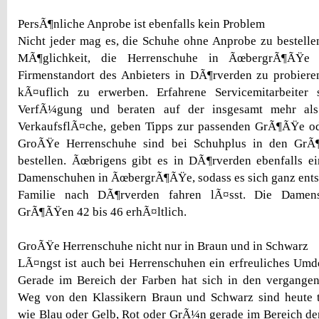
PersÃ¶nliche Anprobe ist ebenfalls kein Problem
Nicht jeder mag es, die Schuhe ohne Anprobe zu bestellen
MÃ¶glichkeit, die Herrenschuhe in ÃœbergrÃ¶ÃŸe
Firmenstandort des Anbieters in DÃ¶rverden zu probier
kÃ¤uflich zu erwerben. Erfahrene Servicemitarbeiter 
VerfÃ¼gung und beraten auf der insgesamt mehr a
VerkaufsflÃ¤che, geben Tipps zur passenden GrÃ¶ÃŸe od
GroÃŸe Herrenschuhe sind bei Schuhplus in den GrÃ
bestellen. Ãœbrigens gibt es in DÃ¶rverden ebenfalls e
Damenschuhen in ÃœbergrÃ¶ÃŸe, sodass es sich ganz ents
Familie nach DÃ¶rverden fahren lÃ¤sst. Die Damen
GrÃ¶ÃŸen 42 bis 46 erhÃ¤ltlich.
GroÃŸe Herrenschuhe nicht nur in Braun und in Schwarz
LÃ¤ngst ist auch bei Herrenschuhen ein erfreuliches Um
Gerade im Bereich der Farben hat sich in den vergangen
Weg von den Klassikern Braun und Schwarz sind heute 
wie Blau oder Gelb, Rot oder GrÃ¼n gerade im Bereich der