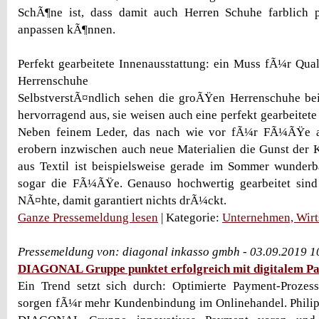
SchÃ¶ne ist, dass damit auch Herren Schuhe farblich p
anpassen kÃ¶nnen.
Perfekt gearbeitete Innenausstattung: ein Muss fÃ¼r Qu
Herrenschuhe
SelbstverstÃ¤ndlich sehen die groÃŸen Herrenschuhe bei
hervorragend aus, sie weisen auch eine perfekt gearbeitete
Neben feinem Leder, das nach wie vor fÃ¼r FÃ¼ÃŸe a
erobern inzwischen auch neue Materialien die Gunst der
aus Textil ist beispielsweise gerade im Sommer wunderb
sogar die FÃ¼ÃŸe. Genauso hochwertig gearbeitet sin
NÃ¤hte, damit garantiert nichts drÃ¼ckt.
Ganze Pressemeldung lesen
| Kategorie:
Unternehmen, Wirt
Pressemeldung von: diagonal inkasso gmbh - 03.09.2019 1
DIAGONAL Gruppe punktet erfolgreich mit digitalem P
Ein Trend setzt sich durch: Optimierte Payment-Prozess
sorgen fÃ¼r mehr Kundenbindung im Onlinehandel. Philipp