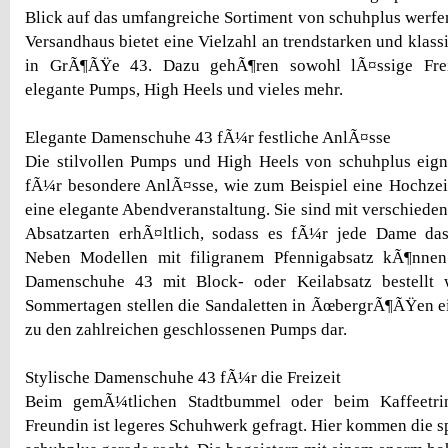
Blick auf das umfangreiche Sortiment von schuhplus werf
Versandhaus bietet eine Vielzahl an trendstarken und kla
in GrÃ¶ÃŸe 43. Dazu gehÃ¶ren sowohl lÃ¤ssige Frei
elegante Pumps, High Heels und vieles mehr.
Elegante Damenschuhe 43 fÃ¼r festliche AnlÃ¤sse
Die stilvollen Pumps und High Heels von schuhplus eign
fÃ¼r besondere AnlÃ¤sse, wie zum Beispiel eine Hochzeit
eine elegante Abendveranstaltung. Sie sind mit verschied
Absatzarten erhÃ¤ltlich, sodass es fÃ¼r jede Dame das
Neben Modellen mit filigranem Pfennigabsatz kÃ¶nnen
Damenschuhe 43 mit Block- oder Keilabsatz bestellt
Sommertagen stellen die Sandaletten in ÃœbergrÃ¶ÃŸen ein
zu den zahlreichen geschlossenen Pumps dar.
Stylische Damenschuhe 43 fÃ¼r die Freizeit
Beim gemÃ¼tlichen Stadtbummel oder beim Kaffeetri
Freundin ist legeres Schuhwerk gefragt. Hier kommen die s