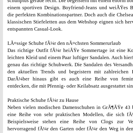
schuhplus gerade recht. Die begeistern mit einem enorm h
einem sportiven Design. Boyfriend-Jeans und weiÃŸes Ba
die perfekten Kombinationspartner. Doch auch die Chelsea
klassischen Stiefeletten aus dem Webshop eignen sich he
entspannten Casual-Look.
LÃ¤ssige Schuhe fÃ¼r den nÃ¤chsten Sommerurlaub
Das richtige Outfit fÃ¼r heiÃŸe Sommertage ist eine K
leichten Kleid und einem Paar luftiger Sandalen. Auch hie
genau das richtige Schuhwerk. Die Sandalen des Versand
den aktuellen Trends und begeistern mit zahlreichen
DarÃ¼ber hinaus gibt es auch eine Reihe von femin
entdecken, die mit Pfennig- oder Keilabsatz ausgestattet sin
Praktische Schuhe fÃ¼r zu Hause
Neben vielen modischen Damenschuhen in GrÃ¶ÃŸe 43 b
eine Reihe von sehr praktischen Modellen, die sich f
Beispielsweise stehen eine Reihe von Clogs zur Ve
hervorragend fÃ¼r den Garten oder fÃ¼r den Weg in den