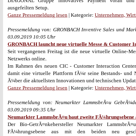
DIAGONAL Gruppe innovatives Payment voran und 
ausgefeilten Setup.
Ganze Pressemeldung lesen
| Kategorie:
Unternehmen, Wirt
Pressemeldung von: GRONBACH Inventive Sales und Mar
03.09.2019 10:05 Uhr
GRONBACH launcht neue virtuelle Messe & Customer In
Seit vergangenen Freitag ist die neue virtuelle Online
Netzwerks online.
Im Rahmen des neuen CIC - Customer Interaction Cent
damit eine virtuelle Plattform fÃ¼r seine Bestands- und
Ã¼ber die aktuellsten Innovationen und technischen Update
Ganze Pressemeldung lesen
| Kategorie:
Unternehmen, Wirt
Pressemeldung von: Neumarkter LammsbrÃ¤u GebrÃ¼de
03.09.2019 09:35 Uhr
Neumarkter LammsbrÃ¤u baut zweite FÃ¼hrungsebene 
Der Bio-GetrÃ¤nkehersteller Neumarkter LammsbrÃ¤u
FÃ¼hrungsebene aus mit den beiden neu gescha