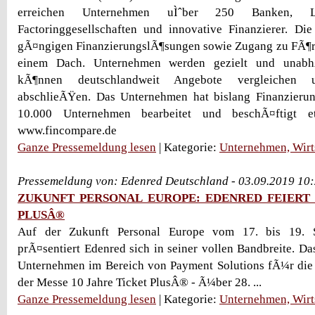
erreichen Unternehmen uÌˆber 250 Banken, Leasi
Factoringgesellschaften und innovative Finanzierer. Die 
gÃ¤ngigen FinanzierungslÃ¶sungen sowie Zugang zu FÃ¶
einem Dach. Unternehmen werden gezielt und unabh
kÃ¶nnen deutschlandweit Angebote vergleichen u
abschlieÃŸen. Das Unternehmen hat bislang Finanzieru
10.000 Unternehmen bearbeitet und beschÃ¤ftigt et
www.fincompare.de
Ganze Pressemeldung lesen
| Kategorie:
Unternehmen, Wirt
Pressemeldung von: Edenred Deutschland - 03.09.2019 10
ZUKUNFT PERSONAL EUROPE: EDENRED FEIERT 
PLUSÂ®
Auf der Zukunft Personal Europe vom 17. bis 19. 
prÃ¤sentiert Edenred sich in seiner vollen Bandbreite. D
Unternehmen im Bereich von Payment Solutions fÃ¼r die A
der Messe 10 Jahre Ticket PlusÂ® - Ã¼ber 28. ...
Ganze Pressemeldung lesen
| Kategorie:
Unternehmen, Wirt