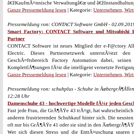
â€žKaufmÃ¤nnische Verwaltungâ€œ und â€žInstandhaltun
Ganze Pressemeldung lesen
| Kategorie:
Unternehmen, Wirt
Pressemeldung von: CONTACT Software GmbH - 02.09.201
Smart Factory: CONTACT Software und Mitsubishi El
Partner
CONTACT Software ist neues Mitglied der e-F@ctory All
Electric. Dieses Partnernetzwerk unterstÃ¼tzt den 
GeschÃ¤ftsbereich Factory Automation dabei, seine
KomplettlÃ¶sungen fÃ¼r die intelligent vernetzte Fertigung 
Ganze Pressemeldung lesen
| Kategorie:
Unternehmen, Wirt
Pressemeldung von: schuhplus - Schuhe in ÃœbergrÃ¶ÃŸen
12:28 Uhr
Damenschuhe 43 - hochwertige Modelle fÃ¼r jeden Gesc
Fast jede Frau, die GrÃ¶ÃŸe 43 trÃ¤gt, hat wahrscheinlich
anderen frustrierenden Schuhkauf hinter sich. Die neusten
oft nur bis GrÃ¶ÃŸe 41 oder sie sind in den ÃœbergrÃ¶ÃŸe
Wer sich diesen Stress und die EnttÃ¤uschung sparen m