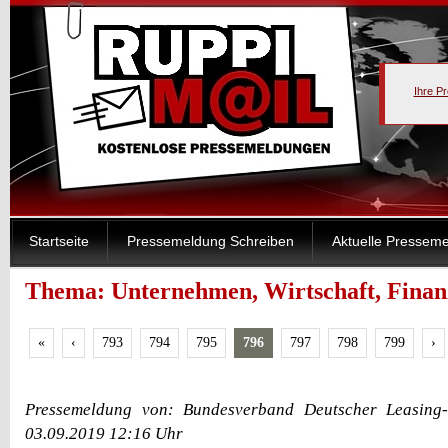
Ihre P
Startseite
Pressemeldung Schreiben
Aktuelle Pressem
Thema: Unternehmen, Wirtschaft, Finanz
«
‹
793
794
795
796
797
798
799
›
Pressemeldung von: Bundesverband Deutscher Leasing-
03.09.2019 12:16 Uhr