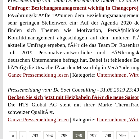
Pressemeldung von: Team Dr. Rosenkranz GmbH - 02.09.20
Umfrage: Beziehungsmanagement wichtig in Changeproj
FÃ¼hrungskrÃ¤fte rÃ¤umen dem Beziehungsmanagement
sehr geringen Stellenwert ein: Auf der Agenda 2020 
finden sich Themen wie Motivation, PersÃ¶nlichkei
Konfliktmanagement abgeschlagen auf den hinteren Pl
aktuelle Umfrage ergeben, fÃ¼r die das Team Dr. Rosenk
Juli 2019 Personalverantwortliche und FÃ¼hrungskr
deutschen Unternehmen befragt hat. Dabei ist fehlendes
hÃ¤ufig die Ursache fÃ¼r den Misserfolg in VerÃ¤nderung
Ganze Pressemeldung lesen
| Kategorie:
Unternehmen, Wirt
Pressemeldung von: De Soet Consulting - 31.08.2019 23:4
Decken Sie sich jetzt mit Heizkabeln fÃ¼r die neue Saison
Die HTS Global AG steht mit ihrer Marke ThermTrac
schweizer QualitÃ¤t.
Ganze Pressemeldung lesen
| Kategorie:
Unternehmen, Wirt
«
‹
793
794
795
796
797
798
799
›