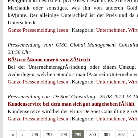
Feingold und besitzt ein prÃ¤zises Gewicht. Es existiert k
Mechanik oder sonstiges, was ihn von anderen Goldb
kÃ¶nnte. Der alleinige Unterschied ist der Preis und da e
Unterschiede.
Ganze Pressemeldung lesen
| Kategorie:
Unternehmen, Wirt
Pressemeldung von: GMC Global Management Consulta
23:58 Uhr
BÃ¼rorÃ¤ume unweit von ZÃ¼rich
Bei der UnternehmensgrÃ¼ndung oder einem Umzug, s
Ã¼berlegen, welchen Standort man fÃ¼r sein Unternehme
Ganze Pressemeldung lesen
| Kategorie:
Unternehmen, Wirt
Pressemeldung von: De Soet Consulting - 25.08.2019 23:1
Kundenservice bei dem man sich gut aufgehoben fÃ¼hlt
Kundenservice wird bei der Firma De Soet Consulting groÃ
Ganze Pressemeldung lesen
| Kategorie:
Unternehmen, Wirt
«
‹
796
797
798
799
800
801
802
›