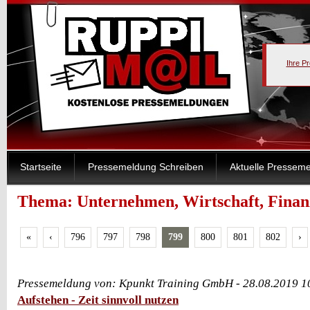
Ihre P
Startseite
Pressemeldung Schreiben
Aktuelle Pressem
Thema: Unternehmen, Wirtschaft, Finanz
«
‹
796
797
798
799
800
801
802
›
Pressemeldung von: Kpunkt Training GmbH - 28.08.2019 1
Aufstehen - Zeit sinnvoll nutzen