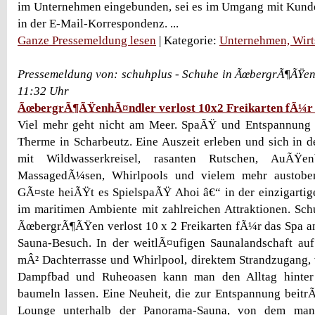
im Unternehmen eingebunden, sei es im Umgang mit Kund
in der E-Mail-Korrespondenz. ...
Ganze Pressemeldung lesen
| Kategorie:
Unternehmen, Wirt
Pressemeldung von: schuhplus - Schuhe in ÃœbergrÃ¶ÃŸen
11:32 Uhr
ÃœbergrÃ¶ÃŸenhÃ¤ndler verlost 10x2 Freikarten fÃ¼r 
Viel mehr geht nicht am Meer. SpaÃŸ und Entspannung v
Therme in Scharbeutz. Eine Auszeit erleben und sich in d
mit Wildwasserkreisel, rasanten Rutschen, AuÃŸen
MassagedÃ¼sen, Whirlpools und vielem mehr austobe
GÃ¤ste heiÃŸt es SpielspaÃŸ Ahoi â€“ in der einzigartig
im maritimen Ambiente mit zahlreichen Attraktionen. Sc
ÃœbergrÃ¶ÃŸen verlost 10 x 2 Freikarten fÃ¼r das Spa an
Sauna-Besuch. In der weitlÃ¤ufigen Saunalandschaft auf
mÂ² Dachterrasse und Whirlpool, direktem Strandzugang, 
Dampfbad und Ruheoasen kann man den Alltag hinter 
baumeln lassen. Eine Neuheit, die zur Entspannung beitrÃ
Lounge unterhalb der Panorama-Sauna, von dem man 