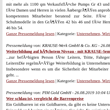
mit mehr als 1100 qm VerkaufsflÃ¤che Pumps Gr 43 und 
fÃ¼r Damen und Herren in vielen ÃœbergrÃ¶ÃŸen anprobie
kompetenten Mitarbeiter beratend zur Seite. FÃ¼r
Schuhmodelle in den GrÃ¶ÃŸen 42 bis 46 und fÃ¼r Her
46 bis 54.
Ganze Pressemeldung lesen
| Kategorie:
Unternehmen, Wirt
Pressemeldung von: KRAUSE-Werk GmbH & Co. KG - 26.08
Weiterbildung auf hÃ¶chstem Niveau - mit KRAUSE-Semi
...zur befÃ¤higten Person fÃ¼r Leitern, Tritte, Fahrge
LeiternDie regelmÃ¤ÃŸige Weiterbildung in Unternehmen i
Insbesondere wenn es um die Sicherheit der Mitarbeiter
geht. ...
Ganze Pressemeldung lesen
| Kategorie:
Unternehmen, Wirt
Pressemeldung von: PIM Gold GmbH - 26.08.2019 10:04 U
Wer schlau ist, vergleicht die Barrenpreise
Ein Goldbarren ist ein Goldbarren, da gibt es keine Unters