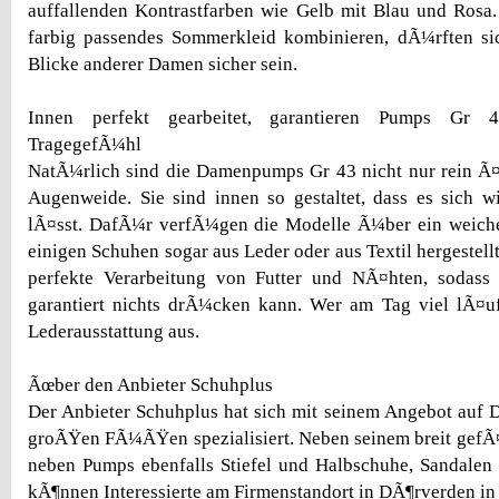
auffallenden Kontrastfarben wie Gelb mit Blau und Rosa
farbig passendes Sommerkleid kombinieren, dÃ¼rften s
Blicke anderer Damen sicher sein.
Innen perfekt gearbeitet, garantieren Pumps Gr 
TragegefÃ¼hl
NatÃ¼rlich sind die Damenpumps Gr 43 nicht nur rein Ã¤
Augenweide. Sie sind innen so gestaltet, dass es sich 
lÃ¤sst. DafÃ¼r verfÃ¼gen die Modelle Ã¼ber ein weiche
einigen Schuhen sogar aus Leder oder aus Textil hergestell
perfekte Verarbeitung von Futter und NÃ¤hten, sodas
garantiert nichts drÃ¼cken kann. Wer am Tag viel lÃ¤u
Lederausstattung aus.
Ãœber den Anbieter Schuhplus
Der Anbieter Schuhplus hat sich mit seinem Angebot auf
groÃŸen FÃ¼ÃŸen spezialisiert. Neben seinem breit gefÃ
neben Pumps ebenfalls Stiefel und Halbschuhe, Sandalen
kÃ¶nnen Interessierte am Firmenstandort in DÃ¶rverden i