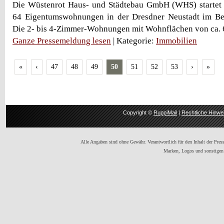
Die Wüstenrot Haus- und Städtebau GmbH (WHS) startet
64 Eigentumswohnungen in der Dresdner Neustadt im Bere
Die 2- bis 4-Zimmer-Wohnungen mit Wohnflächen von ca. 62 
Ganze Pressemeldung lesen
| Kategorie:
Immobilien
«
‹
47
48
49
50
51
52
53
›
»
Copyright ©
RuppiMail
|
Rechtliche Hinwe
Alle Angaben sind ohne Gewähr. Verantwortlich für den Inhalt der Presse
Marken, Logos und sonstigen 