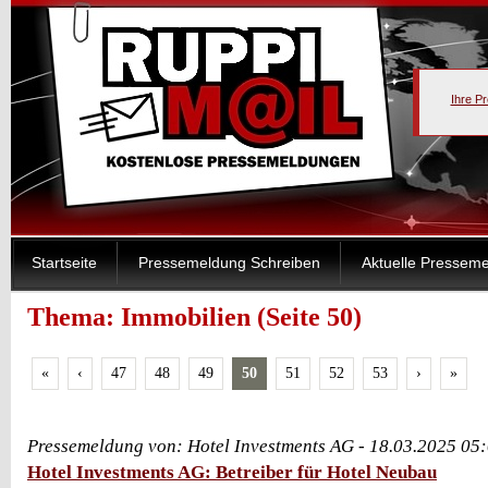
Ihre P
Startseite
Pressemeldung Schreiben
Aktuelle Pressem
Thema: Immobilien (Seite 50)
«
‹
47
48
49
50
51
52
53
›
»
Pressemeldung von: Hotel Investments AG - 18.03.2025 05
Hotel Investments AG: Betreiber für Hotel Neubau