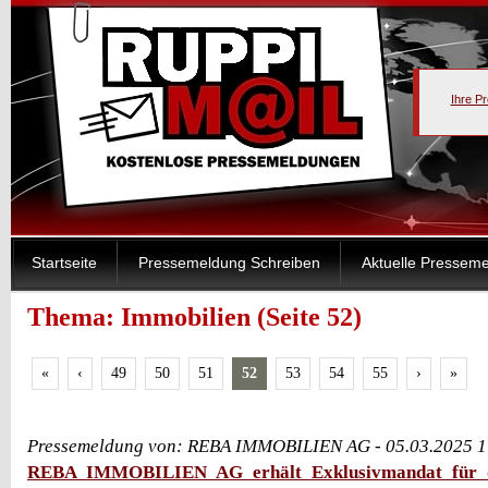
Ihre P
Startseite
Pressemeldung Schreiben
Aktuelle Pressem
Thema: Immobilien (Seite 52)
«
‹
49
50
51
52
53
54
55
›
»
Pressemeldung von: REBA IMMOBILIEN AG - 05.03.2025 1
REBA IMMOBILIEN AG erhält Exklusivmandat für d