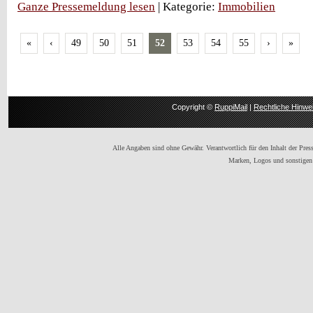
Ganze Pressemeldung lesen
| Kategorie:
Immobilien
«
‹
49
50
51
52
53
54
55
›
»
Copyright ©
RuppiMail
|
Rechtliche Hinwe
Alle Angaben sind ohne Gewähr. Verantwortlich für den Inhalt der Presse
Marken, Logos und sonstigen 