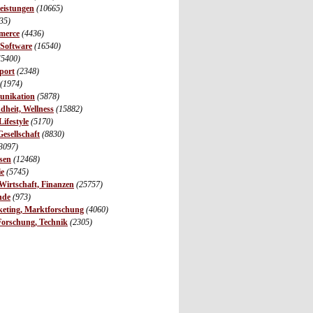
leistungen
(10665)
35)
merce
(4436)
 Software
(16540)
(5400)
port
(2348)
(1974)
unikation
(5878)
dheit, Wellness
(15882)
ifestyle
(5170)
Gesellschaft
(8830)
3097)
sen
(12468)
ie
(5745)
irtschaft, Finanzen
(25757)
nde
(973)
eting, Marktforschung
(4060)
Forschung, Technik
(2305)