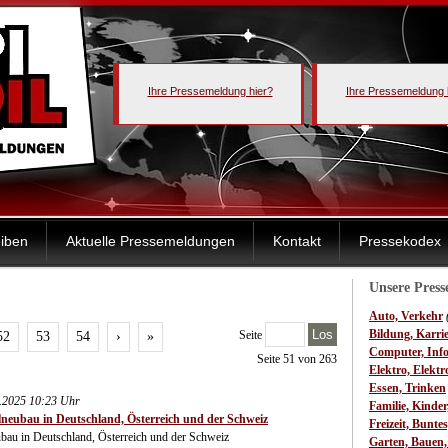
Ihre Pressemeldung hier?
Ihre Pressemeldung 
iben
Aktuelle Pressemeldungen
Kontakt
Pressekodex
Unsere Pres
Auto, Verkehr
Los
Bildung, Karri
Seite
52
53
54
›
»
Computer, Inf
Seite 51 von 263
Elektro, Elektr
Essen, Trinken
3.2025 10:23 Uhr
Familie, Kinde
elneubau in Deutschland, Österreich und der Schweiz
Freizeit, Bunte
ubau in Deutschland, Österreich und der Schweiz
Garten, Bauen