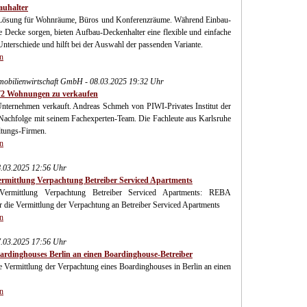
auhalter
ve Lösung für Wohnräume, Büros und Konferenzräume. Während Einbau-
ie Decke sorgen, bieten Aufbau-Deckenhalter eine flexible und einfache
Unterschiede und hilft bei der Auswahl der passenden Variante.
n
mmobilienwirtschaft GmbH - 08.03.2025 19:32 Uhr
772 Wohnungen zu verkaufen
Unternehmen verkauft. Andreas Schmeh von PIWI-Privates Institut der
 Nachfolge mit seinem Fachexperten-Team. Die Fachleute aus Karlsruhe
ltungs-Firmen.
n
.03.2025 12:56 Uhr
ttlung Verpachtung Betreiber Serviced Apartments
ittlung Verpachtung Betreiber Serviced Apartments: REBA
e Vermittlung der Verpachtung an Betreiber Serviced Apartments
n
.03.2025 17:56 Uhr
rdinghouses Berlin an einen Boardinghouse-Betreiber
rmittlung der Verpachtung eines Boardinghouses in Berlin an einen
n