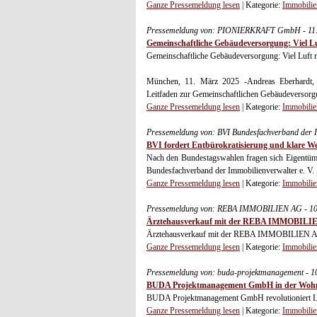
Ganze Pressemeldung lesen
| Kategorie:
Immobilie
Pressemeldung von: PIONIERKRAFT GmbH - 11.
Gemeinschaftliche Gebäudeversorgung: Viel L
Gemeinschaftliche Gebäudeversorgung: Viel Luft 
München, 11. März 2025 -Andreas Eberhard
Leitfaden zur Gemeinschaftlichen Gebäudeversorg
Ganze Pressemeldung lesen
| Kategorie:
Immobilie
Pressemeldung von: BVI Bundesfachverband der I
BVI fordert Entbürokratisierung und klare We
Nach den Bundestagswahlen fragen sich Eigentüme
Bundesfachverband der Immobilienverwalter e. V. .
Ganze Pressemeldung lesen
| Kategorie:
Immobilie
Pressemeldung von: REBA IMMOBILIEN AG - 10
Ärztehausverkauf mit der REBA IMMOBILIEN
Ärztehausverkauf mit der REBA IMMOBILIEN AG:
Ganze Pressemeldung lesen
| Kategorie:
Immobilie
Pressemeldung von: buda-projektmanagement - 1
BUDA Projektmanagement GmbH in der Wohn
BUDA Projektmanagement GmbH revolutioniert Leer
Ganze Pressemeldung lesen
| Kategorie:
Immobilie