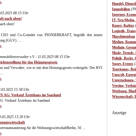
n
Handel, Dienst
Immobilien
(39
03.2025 08:15 Uhr
Internet, Ecom
uft nach oben!
IT, NewMedia,
nach oben!
Kunst, Kultur
Logistik, Trans
t, CEO und Co-Gründer von PIONIERKRAFT, begrüßt den neuen
Maschinenbau
ung (GGV). ...
Medien, Komm
n
Medizin, Gesun
Mode, Trends, L
mmobilienverwalter e.V. - 11.03.2025 08:15 Uhr
Politik, Recht, 
ichenstellung für das Heizungsgesetz
Sport, Events
(
r und Verwalter, wie es mit dem Heizungsgesetz weitergeht. Der BVI
Tourismus, Rei
..
Umwelt, Energ
n
Unternehmen, W
Vereine, Verbä
.03.2025 15:58 Uhr
Werbung, Mark
 AG: Verkauf Ärztehaus im Saarland
Wissenschaft, 
 Verkauf Ärztehaus im Saarland
n
Anzeige
0.03.2025 13:20 Uhr
ungswirtschaft
raumsanierung für die WohnungswirtschaftBerlin, 10. ...
n