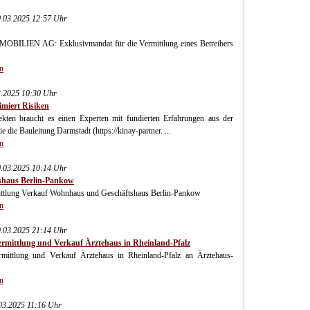
.03.2025 12:57 Uhr
MMOBILIEN AG: Exklusivmandat für die Vermittlung eines Betreibers
n
3.2025 10:30 Uhr
imiert Risiken
kten braucht es einen Experten mit fundierten Erfahrungen aus der
die Bauleitung Darmstadt (https://kinay-partner. ...
n
.03.2025 10:14 Uhr
shaus Berlin-Pankow
ung Verkauf Wohnhaus und Geschäftshaus Berlin-Pankow
n
.03.2025 21:14 Uhr
ttlung und Verkauf Ärztehaus in Rheinland-Pfalz
lung und Verkauf Ärztehaus in Rheinland-Pfalz an Ärztehaus-
n
03.2025 11:16 Uhr