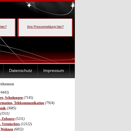
hier?
Ihre Pressemeldung hier?
Datenschutz
Impressum
sethemen
(4443)
ere, Schulungen
(7145)
ormation, Telekommunikation
(7924)
onik
(3685)
(3511)
r, Zuhause
(5211)
s, Vermischtes
(12122)
, Wohnen
(6832)