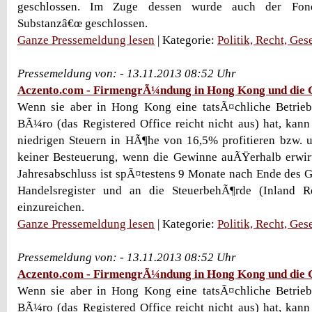
geschlossen. Im Zuge dessen wurde auch der Fon
Substanzâ€œ geschlossen.
Ganze Pressemeldung lesen
| Kategorie:
Politik, Recht, Ges
Pressemeldung von: - 13.11.2013 08:52 Uhr
Aczento.com - FirmengrÃ¼ndung in Hong Kong und die 
Wenn sie aber in Hong Kong eine tatsÃ¤chliche Betriebs
BÃ¼ro (das Registered Office reicht nicht aus) hat, kann
niedrigen Steuern in HÃ¶he von 16,5% profitieren bzw. 
keiner Besteuerung, wenn die Gewinne auÃŸerhalb erwirt
Jahresabschluss ist spÃ¤testens 9 Monate nach Ende des 
Handelsregister und an die SteuerbehÃ¶rde (Inland R
einzureichen.
Ganze Pressemeldung lesen
| Kategorie:
Politik, Recht, Ges
Pressemeldung von: - 13.11.2013 08:52 Uhr
Aczento.com - FirmengrÃ¼ndung in Hong Kong und die 
Wenn sie aber in Hong Kong eine tatsÃ¤chliche Betriebs
BÃ¼ro (das Registered Office reicht nicht aus) hat, kann