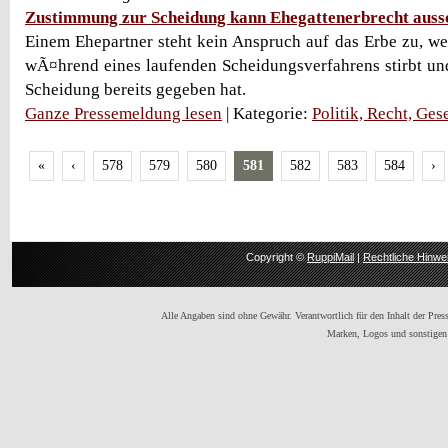
Zustimmung zur Scheidung kann Ehegattenerbrecht auss
Einem Ehepartner steht kein Anspruch auf das Erbe zu, we
wÃ¤hrend eines laufenden Scheidungsverfahrens stirbt u
Scheidung bereits gegeben hat.
Ganze Pressemeldung lesen
| Kategorie:
Politik, Recht, Ges
«
‹
578
579
580
581
582
583
584
›
Copyright ©
RuppiMail
|
Rechtliche Hinwe
Alle Angaben sind ohne Gewähr. Verantwortlich für den Inhalt der Presse
Marken, Logos und sonstigen 