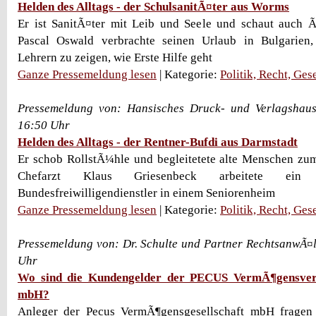
Helden des Alltags - der SchulsanitÃ¤ter aus Worms
Er ist SanitÃ¤ter mit Leib und Seele und schaut auch Ã
Pascal Oswald verbrachte seinen Urlaub in Bulgarie
Lehrern zu zeigen, wie Erste Hilfe geht
Ganze Pressemeldung lesen
| Kategorie:
Politik, Recht, Ges
Pressemeldung von: Hansisches Druck- und Verlagshau
16:50 Uhr
Helden des Alltags - der Rentner-Bufdi aus Darmstadt
Er schob RollstÃ¼hle und begleitetete alte Menschen zu
Chefarzt Klaus Griesenbeck arbeitete ei
Bundesfreiwilligendienstler in einem Seniorenheim
Ganze Pressemeldung lesen
| Kategorie:
Politik, Recht, Ges
Pressemeldung von: Dr. Schulte und Partner RechtsanwÃ¤l
Uhr
Wo sind die Kundengelder der PECUS VermÃ¶gensverw
mbH?
Anleger der Pecus VermÃ¶gensgesellschaft mbH fragen