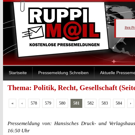
Ihre P
Startseite
Pressemeldung Schreiben
Aktuelle Pressem
Thema: Politik, Recht, Gesellschaft (Seit
«
‹
578
579
580
581
582
583
584
›
Pressemeldung von: Hansisches Druck- und Verlagshau
16:50 Uhr