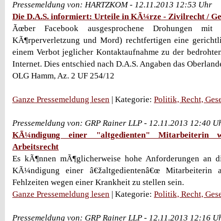
Pressemeldung von: HARTZKOM - 12.11.2013 12:53 Uhr
Die D.A.S. informiert: Urteile in KÃ¼rze - Zivilrecht / G
Ãœber Facebook ausgesprochene Drohungen mit St
KÃ¶rperverletzung und Mord) rechtfertigen eine gericht
einem Verbot jeglicher Kontaktaufnahme zu der bedrohte
Internet. Dies entschied nach D.A.S. Angaben das Oberlan
OLG Hamm, Az. 2 UF 254/12
Ganze Pressemeldung lesen
| Kategorie:
Politik, Recht, Ges
Pressemeldung von: GRP Rainer LLP - 12.11.2013 12:40 U
KÃ¼ndigung einer "altgedienten" Mitarbeiterin 
Arbeitsrecht
Es kÃ¶nnen mÃ¶glicherweise hohe Anforderungen an di
KÃ¼ndigung einer â€žaltgedientenâ€œ Mitarbeiterin
Fehlzeiten wegen einer Krankheit zu stellen sein.
Ganze Pressemeldung lesen
| Kategorie:
Politik, Recht, Ges
Pressemeldung von: GRP Rainer LLP - 12.11.2013 12:16 U