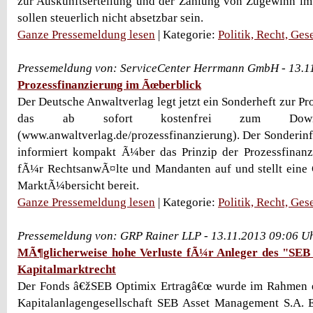
zur Auskunftserteilung und der Zahlung von Zugewinn im
sollen steuerlich nicht absetzbar sein.
Ganze Pressemeldung lesen
| Kategorie:
Politik, Recht, Ges
Pressemeldung von: ServiceCenter Herrmann GmbH - 13.1
Prozessfinanzierung im Ãœberblick
Der Deutsche Anwaltverlag legt jetzt ein Sonderheft zur Pr
das ab sofort kostenfrei zum Downlo
(www.anwaltverlag.de/prozessfinanzierung). Der Sonderin
informiert kompakt Ã¼ber das Prinzip der Prozessfinanzi
fÃ¼r RechtsanwÃ¤lte und Mandanten auf und stellt eine 
MarktÃ¼bersicht bereit.
Ganze Pressemeldung lesen
| Kategorie:
Politik, Recht, Ges
Pressemeldung von: GRP Rainer LLP - 13.11.2013 09:06 U
MÃ¶glicherweise hohe Verluste fÃ¼r Anleger des "SEB
Kapitalmarktrecht
Der Fonds â€žSEB Optimix Ertragâ€œ wurde im Rahmen e
Kapitalanlagengesellschaft SEB Asset Management S.A. 