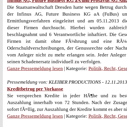
Infinus AG, Future Business KG aA und Prosavus AG Anl
Die Staatsanwaltschaft Dresden hatte wegen Betrug durch
der Infinus AG, Future Business KG aA (FuBus) u
Ermittlungsverfahren eingeleitet und am 05.11.2013 
dieser Firmen durchsucht. Hierbei wurden zahlreic
beschlagnahmt und 6 Verantwortliche inhaftiert. Die Ges
Firmen ist damit ohne FÃ¼hrung und eine RÃ¼
Oderschuldverschreibungen, der Genussrechte oder Nach
vom Anleger nicht zu mehr erlangen sein. Jeder Anleger 
seinen Schadenersatz individuell zu verfolgen.
Ganze Pressemeldung lesen
| Kategorie:
Politik, Recht, Ges
Pressemeldung von: KLEIBER PRODUCTIONS - 12.11.2013
Kreditbetrug per Vorkasse
Sie versprechen Kredite in jeder HÃ¶he und zu bes
Auszahlung innerhalb von 72 Stunden. Nach der Zusa
sofort fÃ¤llig, zur Auszahlung der Kredite kommt es aber n
Ganze Pressemeldung lesen
| Kategorie:
Politik, Recht, Ges