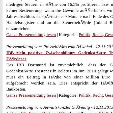
niedrigen Steuern in HÃ¶he von 16,5% profitieren bzw. 
keiner Besteuerung, wenn die Gewinne auÃŸerhalb erwirt
Jahresabschluss ist spÃ¤testens 9 Monate nach Ende des 
Handelsregister und an die SteuerbehÃ¶rde (Inland R
einzureichen.
Ganze Pressemeldung lesen
| Kategorie:
Politik, Recht, Ges
Pressemeldung von: PressebÃ¼ro vom BÃ¼chel - 12.11.20
IBB zieht positive Zwischenbilanz: GedenkstÃ¤tte Tr
FÃ¶rderer
Das IBB Dortmund ist zuversichtlich, dass der G
GedenkstÃ¤tte Trostenez in Belarus im Juni 2014 gelegt w
muss ein Beitrag in HÃ¶he von einer Million Euro 
aufgebracht worden sein. Dies entspricht der HÃ¤lf
Baukosten.
Ganze Pressemeldung lesen
| Kategorie:
Politik, Recht, Ges
Pressemeldung von: Anwaltskanzlei GrÃ¼ndig - 12.11.201