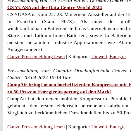
Pressemeldung von: GS YUASA Battery Germany GmbH - 0
GS YUASA auf der Data Centre World 2024
GS YUASA ist vom 22.-23. Mai erneut Aussteller auf der D
in Frankfurt (Stand E078). Als einer der größt
wiederaufladbaren Batterien stellt das Unternehmen sein br
Säure- und Lithium-Ionen-Batterien, sowie Li-Batterie
meisten bekannten Industrie-Applikationen wie Ala
Anlagen abdeckt.
Ganze Pressemeldung lesen
| Kategorie:
Umwelt, Energie
Pressemeldung von: CompAir Drucklufttechnik Denver 
GmbH - 03.04.2024 10:14 Uhr
CompAir bringt neuen hocheffizienten Kompressor mit El
zu 50 Prozent Energieeinsparung auf den Markt
CompAir hat den neuen mobilen Kompressor e-Portable 
gebracht, den ersten elektrisch betriebenen fahrbare
Vergleich zu herkömmlichen Dieselmodellen bis zu 50 Proz
...
Ganze Pressemeldung lesen
| Kategorie:
Umwelt, Energie