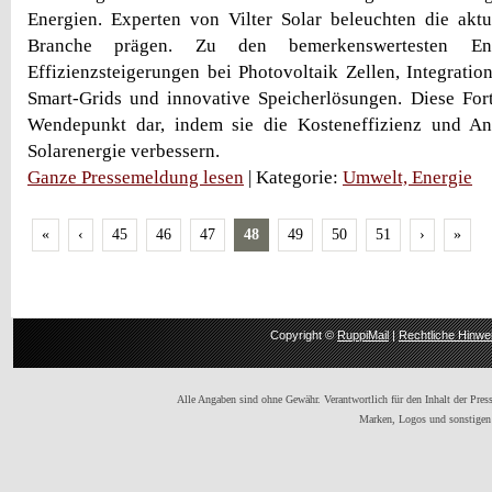
Energien. Experten von Vilter Solar beleuchten die aktu
Branche prägen. Zu den bemerkenswertesten Ent
Effizienzsteigerungen bei Photovoltaik Zellen, Integratio
Smart-Grids und innovative Speicherlösungen. Diese Forts
Wendepunkt dar, indem sie die Kosteneffizienz und An
Solarenergie verbessern.
Ganze Pressemeldung lesen
| Kategorie:
Umwelt, Energie
«
‹
45
46
47
48
49
50
51
›
»
Copyright ©
RuppiMail
|
Rechtliche Hinwe
Alle Angaben sind ohne Gewähr. Verantwortlich für den Inhalt der Presse
Marken, Logos und sonstigen 