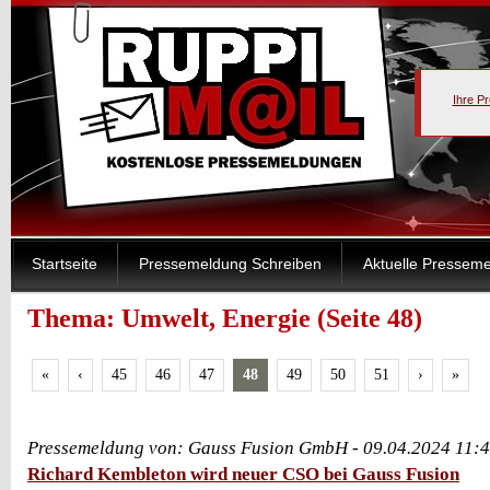
Ihre P
Startseite
Pressemeldung Schreiben
Aktuelle Pressem
Thema: Umwelt, Energie (Seite 48)
«
‹
45
46
47
48
49
50
51
›
»
Pressemeldung von: Gauss Fusion GmbH - 09.04.2024 11:
Richard Kembleton wird neuer CSO bei Gauss Fusion