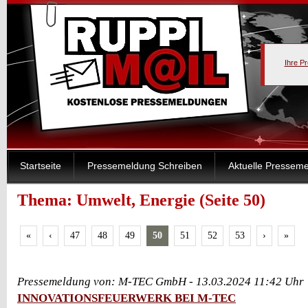
Ihre P
Startseite
Pressemeldung Schreiben
Aktuelle Pressem
Thema: Umwelt, Energie (Seite 50)
«
‹
47
48
49
50
51
52
53
›
»
Pressemeldung von: M-TEC GmbH - 13.03.2024 11:42 Uhr
INNOVATIONSFEUERWERK BEI M-TEC