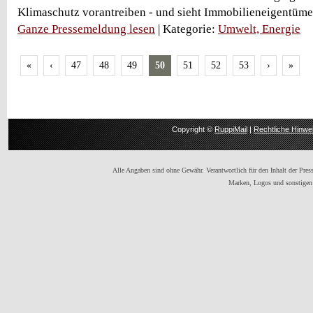
Klimaschutz vorantreiben - und sieht Immobilieneigentümer i
Ganze Pressemeldung lesen
| Kategorie:
Umwelt, Energie
«
‹
47
48
49
50
51
52
53
›
»
Copyright ©
RuppiMail
|
Rechtliche Hinwe
Alle Angaben sind ohne Gewähr. Verantwortlich für den Inhalt der Presse
Marken, Logos und sonstigen 