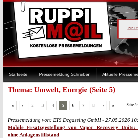
Ihre P
Startseite
Pressemeldung Schreiben
Aktuelle Pressem
Thema: Umwelt, Energie (Seite 5)
Seite 5
«
‹
2
3
4
5
6
7
8
›
»
Pressemeldung von: ETS Degassing GmbH - 27.05.2026 10
Mobile Ersatzgestellung von Vapor Recovery Units:
ohne Anlagenstillstand