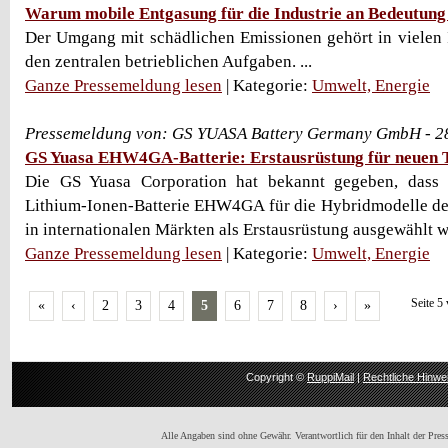
Warum mobile Entgasung für die Industrie an Bedeutung
Der Umgang mit schädlichen Emissionen gehört in vielen 
den zentralen betrieblichen Aufgaben. ...
Ganze Pressemeldung lesen
| Kategorie:
Umwelt, Energie
Pressemeldung von: GS YUASA Battery Germany GmbH - 2
GS Yuasa EHW4GA-Batterie: Erstausrüstung für neuen
Die GS Yuasa Corporation hat bekannt gegeben, dass 
Lithium-Ionen-Batterie EHW4GA für die Hybridmodelle d
in internationalen Märkten als Erstausrüstung ausgewählt 
Ganze Pressemeldung lesen
| Kategorie:
Umwelt, Energie
Seite 5
«
‹
2
3
4
5
6
7
8
›
»
Copyright ©
RuppiMail
|
Rechtliche Hinwe
Alle Angaben sind ohne Gewähr. Verantwortlich für den Inhalt der Presse