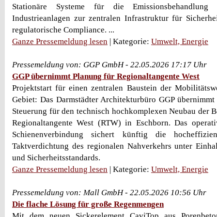
Stationäre Systeme für die Emissionsbehandlung
Industrieanlagen zur zentralen Infrastruktur für Sicherh
regulatorische Compliance. ...
Ganze Pressemeldung lesen
| Kategorie:
Umwelt, Energie
Pressemeldung von: GGP GmbH - 22.05.2026 17:17 Uhr
GGP übernimmt Planung für Regionaltangente West
Projektstart für einen zentralen Baustein der Mobilität
Gebiet: Das Darmstädter Architekturbüro GGP übernimmt 
Steuerung für den technisch hochkomplexen Neubau der Bet
Regionaltangente West (RTW) in Eschborn. Das operat
Schienenverbindung sichert künftig die hocheffizi
Taktverdichtung des regionalen Nahverkehrs unter Einha
und Sicherheitsstandards.
Ganze Pressemeldung lesen
| Kategorie:
Umwelt, Energie
Pressemeldung von: Mall GmbH - 22.05.2026 10:56 Uhr
Die flache Lösung für große Regenmengen
Mit dem neuen Sickerelement CaviTop aus Porenbeto