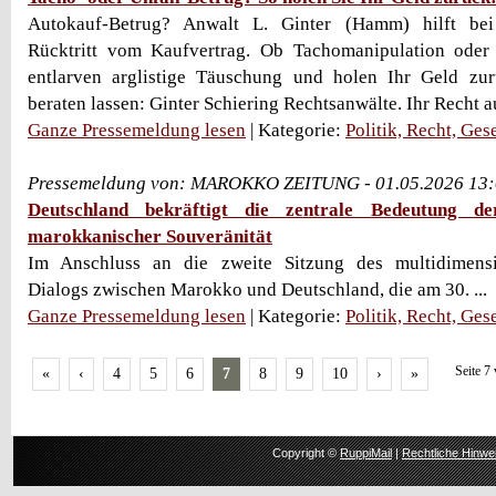
Autokauf-Betrug? Anwalt L. Ginter (Hamm) hilft be
Rücktritt vom Kaufvertrag. Ob Tachomanipulation oder
entlarven arglistige Täuschung und holen Ihr Geld zur
beraten lassen: Ginter Schiering Rechtsanwälte. Ihr Recht a
Ganze Pressemeldung lesen
| Kategorie:
Politik, Recht, Ges
Pressemeldung von: MAROKKO ZEITUNG - 01.05.2026 13:
Deutschland bekräftigt die zentrale Bedeutung d
marokkanischer Souveränität
Im Anschluss an die zweite Sitzung des multidimensi
Dialogs zwischen Marokko und Deutschland, die am 30. ...
Ganze Pressemeldung lesen
| Kategorie:
Politik, Recht, Ges
Seite 7
«
‹
4
5
6
7
8
9
10
›
»
Copyright ©
RuppiMail
|
Rechtliche Hinwe