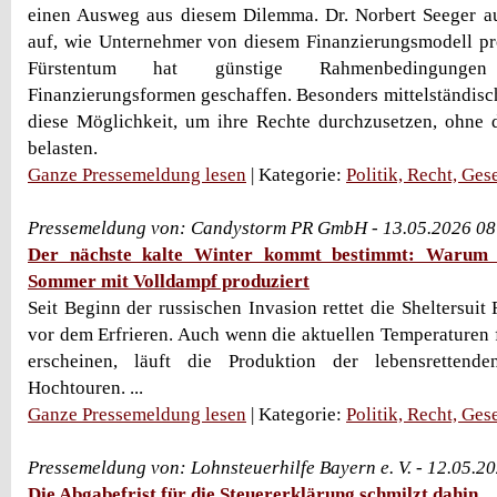
einen Ausweg aus diesem Dilemma. Dr. Norbert Seeger au
auf, wie Unternehmer von diesem Finanzierungsmodell pr
Fürstentum hat günstige Rahmenbedingunge
Finanzierungsformen geschaffen. Besonders mittelständisc
diese Möglichkeit, um ihre Rechte durchzusetzen, ohne 
belasten.
Ganze Pressemeldung lesen
| Kategorie:
Politik, Recht, Ges
Pressemeldung von: Candystorm PR GmbH - 13.05.2026 08
Der nächste kalte Winter kommt bestimmt: Warum S
Sommer mit Volldampf produziert
Seit Beginn der russischen Invasion rettet die Sheltersui
vor dem Erfrieren. Auch wenn die aktuellen Temperaturen
erscheinen, läuft die Produktion der lebensrettend
Hochtouren. ...
Ganze Pressemeldung lesen
| Kategorie:
Politik, Recht, Ges
Pressemeldung von: Lohnsteuerhilfe Bayern e. V. - 12.05.2
Die Abgabefrist für die Steuererklärung schmilzt dahin