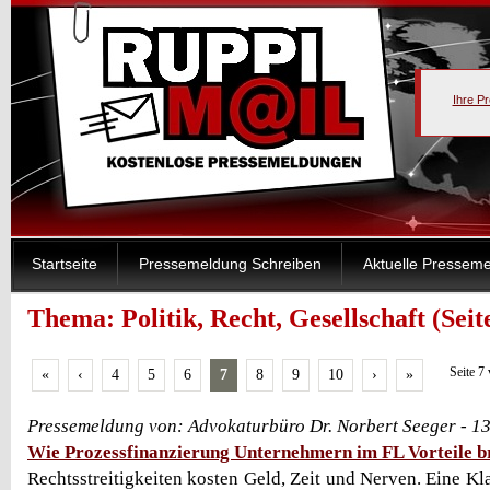
Ihre P
Startseite
Pressemeldung Schreiben
Aktuelle Pressem
Thema: Politik, Recht, Gesellschaft (Seit
Seite 7
«
‹
4
5
6
7
8
9
10
›
»
Pressemeldung von: Advokaturbüro Dr. Norbert Seeger - 1
Wie Prozessfinanzierung Unternehmern im FL Vorteile b
Rechtsstreitigkeiten kosten Geld, Zeit und Nerven. Eine Kl